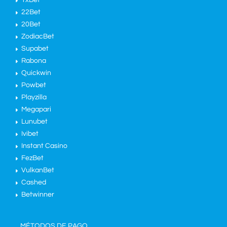
1xBet
22Bet
20Bet
ZodiacBet
Supabet
Rabona
Quickwin
Powbet
Playzilla
Megapari
Lunubet
Ivibet
Instant Casino
FezBet
VulkanBet
Cashed
Betwinner
MÉTODOS DE PAGO