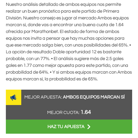
Nuestro análisis detallado de ambos equipos nos permite
realizar un buen pronóstico para este partido de Primera
División. Nuestro consejo es jugar al mercado Ambos equipos
marcan sí, donde vas a encontrar una buena cuota de
1.64
ofrecida por
Marathonbet
. El estado de forma de ambos
equipos nos invita a pensar que hay muchas opciones para
que ese mercado salga bien, con unas posibilidades del 65%. •
La opción de resultado Doble oportunidad 12 es bastante
probable, con un 77%. • El análisis sugiere más de 2.5 goles
goles en
1.77
como mejor apuesta para este partido, con una
probabilidad de 64%. • Y si ambos equipos marcan con Ambos
equipos marcan sí, la probabilidad es de 65%.
MEJOR APUESTA:
AMBOS EQUIPOS MARCAN SÍ
1.64
MEJOR CUOTA:
HAZ TU APUESTA