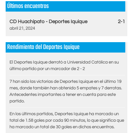
Últimos encuentros
CD Huachipato - Deportes Iquique
2-1
abril 21, 2024
Rendimiento del Deportes Iquique
El Deportes Iquique derrotó a Universidad Católica en su
último partido por un marcador de 2 - 2
7 han sido las victorias de Deportes Iquique en el último 19
mes, donde también han obtenido 5 empates y 7 derrotas.
Antecedentes importantes a tener en cuenta para este
partido.
En los últimos partidos, Deportes Iquique ha marcado un
total de 1.58 goles por cada 90 minutos, lo que significa que
ha marcado un total de 30 goles en dichos encuentros.