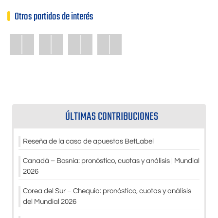
Otros partidos de interés
ÚLTIMAS CONTRIBUCIONES
Reseña de la casa de apuestas BetLabel
Canadá – Bosnia: pronóstico, cuotas y análisis | Mundial
2026
Corea del Sur – Chequia: pronóstico, cuotas y análisis
del Mundial 2026