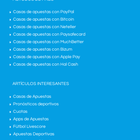
Casas de apuestas con PayPal
Casas de apuestas con Bitcoin
Casas de apuestas con Neteller
Casas de apuestas con Paysafecard
Casas de apuestas con MuchBetter
Casas de apuestas con Bizum
Casas de apuestas con Apple Pay
Casas de apuestas con Hal Cash
ARTÍCULOS INTERESANTES
Casas de Apuestas
Pronósticos deportivos
Cuotas
Apps de Apuestas
Fútbol Livescore
Apuestas Deportivas