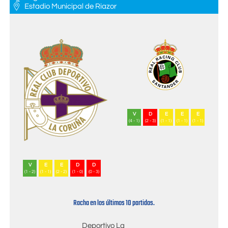
Estadio Municipal de Riazor
V
D
E
E
E
(4 - 1)
(2 - 3)
(1 - 1)
(1 - 1)
(1 - 1)
V
E
E
D
D
(1 - 2)
(1 - 1)
(2 - 2)
(1 - 0)
(0 - 3)
Racha en los últimos 10 partidos.
Deportivo La