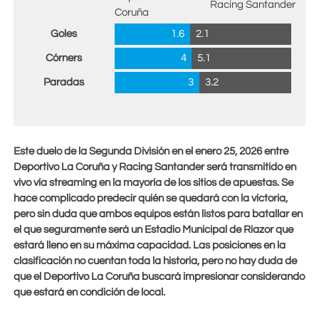
Racing Santander
Coruña
Goles
1.6
2.1
Córners
4
5.1
Paradas
3
3.2
Este duelo de la Segunda División en el
enero 25, 2026
entre
Deportivo La Coruña y Racing Santander será transmitido en
vivo vía streaming en la mayoría de los sitios de apuestas. Se
hace complicado predecir quién se quedará con la victoria,
pero sin duda que ambos equipos están listos para batallar en
el que seguramente será un Estadio Municipal de Riazor que
estará lleno en su máxima capacidad. Las posiciones en la
clasificación no cuentan toda la historia, pero no hay duda de
que el Deportivo La Coruña buscará impresionar considerando
que estará en condición de local.