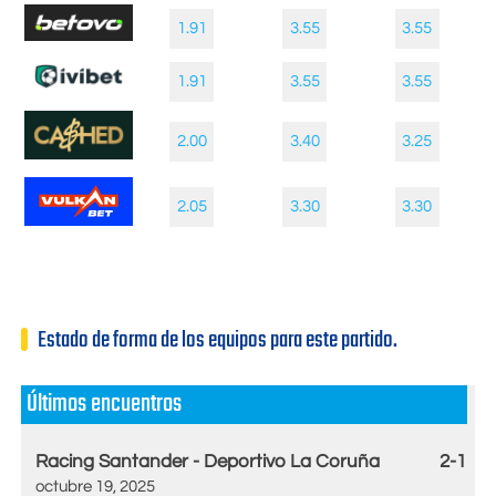
1.91
3.55
3.55
1.91
3.55
3.55
2.00
3.40
3.25
2.05
3.30
3.30
Estado de forma de los equipos para este partido.
Últimos encuentros
Racing Santander - Deportivo La Coruña
2-1
octubre 19, 2025