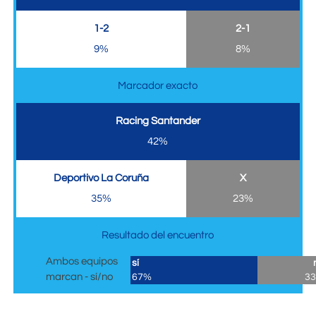
1-2
2-1
9%
8%
Marcador exacto
Racing Santander
42%
Deportivo La Coruña
X
35%
23%
Resultado del encuentro
Ambos equipos
sí
marcan - sí/no
67%
3