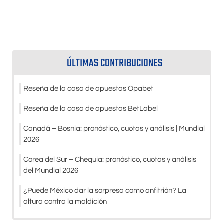
ÚLTIMAS CONTRIBUCIONES
Reseña de la casa de apuestas Opabet
Reseña de la casa de apuestas BetLabel
Canadá – Bosnia: pronóstico, cuotas y análisis | Mundial
2026
Corea del Sur – Chequia: pronóstico, cuotas y análisis
del Mundial 2026
¿Puede México dar la sorpresa como anfitrión? La
altura contra la maldición