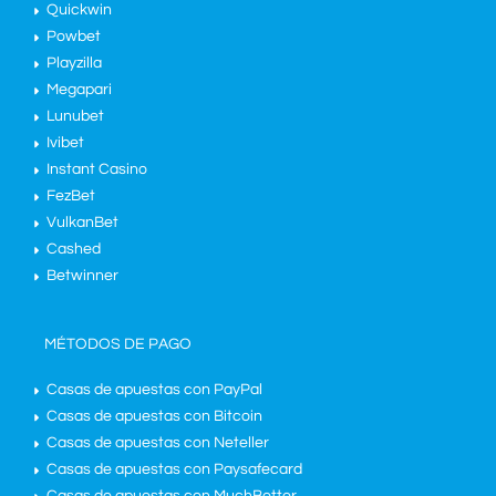
Quickwin
Powbet
Playzilla
Megapari
Lunubet
Ivibet
Instant Casino
FezBet
VulkanBet
Cashed
Betwinner
MÉTODOS DE PAGO
Casas de apuestas con PayPal
Casas de apuestas con Bitcoin
Casas de apuestas con Neteller
Casas de apuestas con Paysafecard
Casas de apuestas con MuchBetter