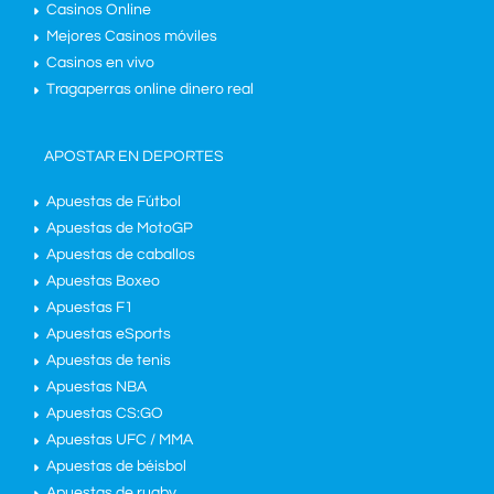
Casinos Online
Mejores Casinos móviles
Casinos en vivo
Tragaperras online dinero real
APOSTAR EN DEPORTES
Apuestas de Fútbol
Apuestas de MotoGP
Apuestas de caballos
Apuestas Boxeo
Apuestas F1
Apuestas eSports
Apuestas de tenis
Apuestas NBA
Apuestas CS:GO
Apuestas UFC / MMA
Apuestas de béisbol
Apuestas de rugby