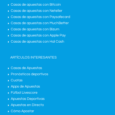
Casas de apuestas con Bitcoin
Casas de apuestas con Neteller
Casas de apuestas con Paysafecard
Casas de apuestas con MuchBetter
Casas de apuestas con Bizum
Casas de apuestas con Apple Pay
Casas de apuestas con Hal Cash
ARTÍCULOS INTERESANTES
Casas de Apuestas
Pronósticos deportivos
Cuotas
Apps de Apuestas
Fútbol Livescore
Apuestas Deportivas
Apuestas en Directo
Cómo Apostar