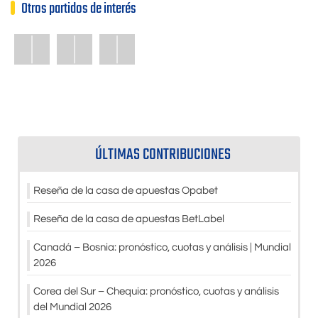
Otros partidos de interés
ÚLTIMAS CONTRIBUCIONES
Reseña de la casa de apuestas Opabet
Reseña de la casa de apuestas BetLabel
Canadá – Bosnia: pronóstico, cuotas y análisis | Mundial
2026
Corea del Sur – Chequia: pronóstico, cuotas y análisis
del Mundial 2026