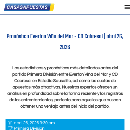
Pronóstico Everton Viña del Mar - CD Cobresal |
abril 26,
2026
Las estadísticas y pronósticos más detallados antes del
partido Primera División entre Everton Viña del Mar y CD
Cobresal en Estadio Sausalito, así como las cuotas de
apuestas más atractivas. Nuestros expertos ofrecen un
análisis en profundidad sobre la forma reciente y los registros
de los enfrentamientos, perfecto para aquellos que buscan
obtener una ventaja antes del inicio del partido.
abril 26, 2026 9:30 pm
Primera División