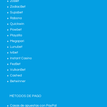
20Bet
ZodiacBet
Supabet
Rabona
Quickwin
Powbet
Playzilla
Megapari
Lunubet
Ivibet
Instant Casino
FezBet
VulkanBet
Cashed
Betwinner
MÉTODOS DE PAGO
Casas de apuestas con PayPal