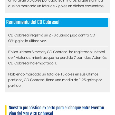
un total de 0.5 goles por cada 90 minutos, lo que significa
que ha marcado un total de 7 goles en dichos encuentros.
Rendimiento del CD Cobresal
CD Cobresal registró un 2 - 3 cuando jugó contra CD
O'Higgins la última vez.
En los últimos 6 meses, CD Cobresal ha registrado un total
de 4 victorias, mientras que ha perdido 7 partidos. Además,
CD Cobresal ha empatado 1.
Habiendo marcado un total de 15 goles en sus últimos
partidos, CD Cobresal tiene una media de 1.25 goles por
partido.
Nuestro pronóstico experto para el choque entre Everton
Viña del Mar y CD Cobresal