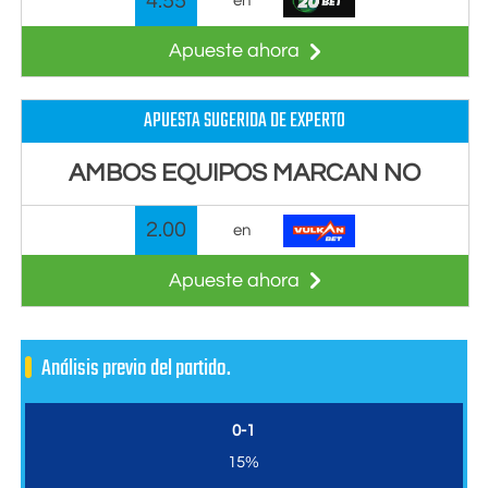
4.55
en
Apueste ahora
APUESTA SUGERIDA DE EXPERTO
AMBOS EQUIPOS MARCAN NO
2.00
en
Apueste ahora
Análisis previo del partido.
0-1
15%