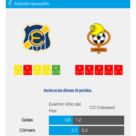
Estadio Sausalito
E
D
E
E
V
D
D
D
D
D
(0 - 0)
(1 - 0)
(0 - 0)
(2 - 2)
(1 - 0)
(2 - 3)
(1 - 0)
(3 - 2)
(4 - 2)
(0 - 1)
Racha en los últimos 10 partidos.
Everton Viña del
CD Cobresal
Mar
Goles
0.6
1.2
Córners
3.7
5.3