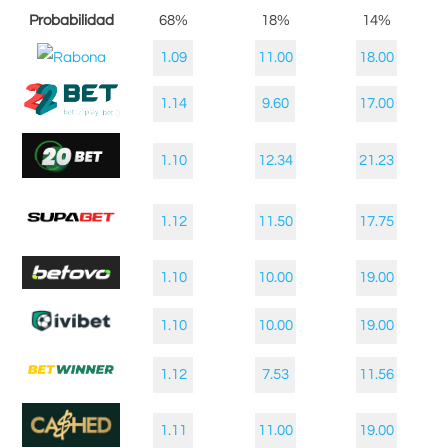
Probabilidad
68%
18%
14%
1.09
11.00
18.00
1.14
9.60
17.00
1.10
12.34
21.23
1.12
11.50
17.75
1.10
10.00
19.00
1.10
10.00
19.00
1.12
7.53
11.56
1.11
11.00
19.00