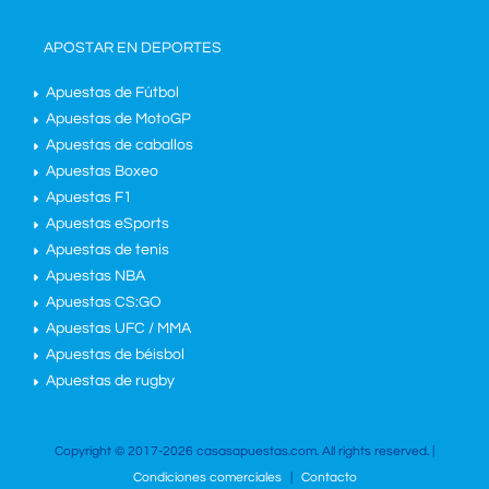
APOSTAR EN DEPORTES
Apuestas de Fútbol
Apuestas de MotoGP
Apuestas de caballos
Apuestas Boxeo
Apuestas F1
Apuestas eSports
Apuestas de tenis
Apuestas NBA
Apuestas CS:GO
Apuestas UFC / MMA
Apuestas de béisbol
Apuestas de rugby
Copyright © 2017-2026 casasapuestas.com. All rights reserved. |
Condiciones comerciales
|
Contacto