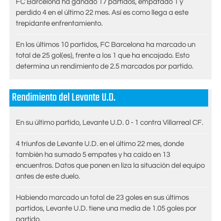
FC Barcelona ha ganado 17 partidos, empatado 1 y
perdido 4 en el último 22 mes. Así es como llega a este
trepidante enfrentamiento.
En los últimos 10 partidos, FC Barcelona ha marcado un
total de 25 gol(es), frente a los 1 que ha encajado. Esto
determina un rendimiento de 2.5 marcados por partido.
Rendimiento del Levante U.D.
En su último partido, Levante U.D. 0 - 1 contra Villarreal CF.
4 triunfos de Levante U.D. en el último 22 mes, donde
también ha sumado 5 empates y ha caído en 13
encuentros. Datos que ponen en liza la situación del equipo
antes de este duelo.
Habiendo marcado un total de 23 goles en sus últimos
partidos, Levante U.D. tiene una media de 1.05 goles por
partido.