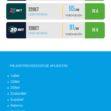
95
22BET
IR A
/100
LEER RESEÑA
Valoración
91
20BET
IR A
/100
LEER RESEÑA
Valoración
MEJOR PROVEEDOR DE APUESTAS
1xBet
22Bet
20Bet
ZodiacBet
Supabet
Rabona