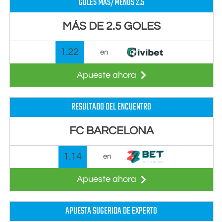
GOLES MÁS/MENOS 2.5
MÁS DE 2.5 GOLES
1.22
en
Apueste ahora
RESULTADO DEL ENCUENTRO
FC BARCELONA
1.14
en
Apueste ahora
APUESTA SUGERIDA DE EXPERTO