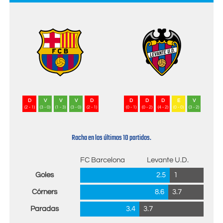
D
V
V
V
D
D
D
D
E
V
(2 - 1)
(3 - 0)
(1 - 3)
(3 - 0)
(2 - 1)
(0 - 1)
(0 - 2)
(4 - 2)
(0 - 0)
(3 - 2)
Racha en los últimos 10 partidos.
FC Barcelona
Levante U.D.
Goles
2.5
1
Córners
8.6
3.7
Paradas
3.4
3.7