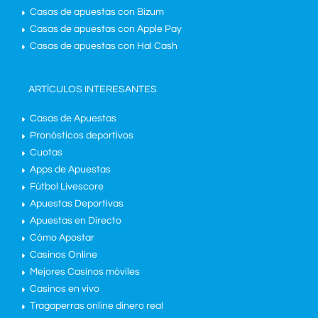
Casas de apuestas con Bizum
Casas de apuestas con Apple Pay
Casas de apuestas con Hal Cash
ARTÍCULOS INTERESANTES
Casas de Apuestas
Pronósticos deportivos
Cuotas
Apps de Apuestas
Fútbol Livescore
Apuestas Deportivas
Apuestas en Directo
Cómo Apostar
Casinos Online
Mejores Casinos móviles
Casinos en vivo
Tragaperras online dinero real