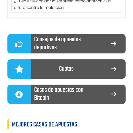
¿Puede México dar la sorpresa como anfitrión? La
altura contra la maldición
Consejos de apuestas
deportivas
Cuotas
Casas de apuestas con
Bitcoin
MEJORES CASAS DE APUESTAS