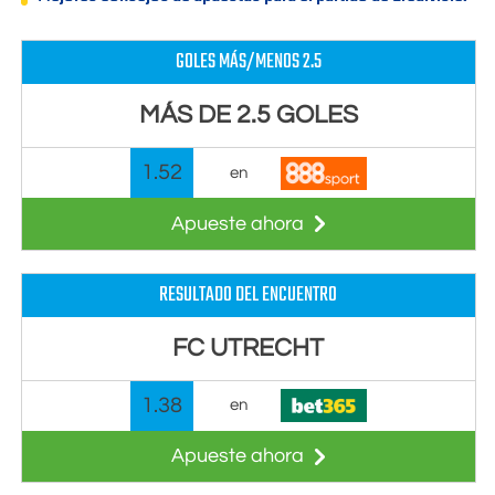
GOLES MÁS/MENOS 2.5
MÁS DE 2.5 GOLES
1.52
en
Apueste ahora
RESULTADO DEL ENCUENTRO
FC UTRECHT
1.38
en
Apueste ahora