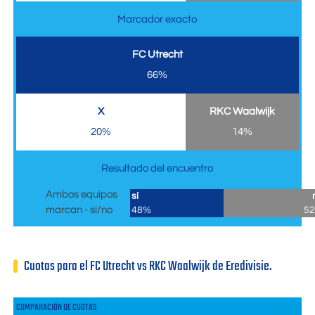
Marcador exacto
FC Utrecht
66%
X
RKC Waalwijk
20%
14%
Resultado del encuentro
Ambos equipos
sí
marcan - sí/no
48%
5
Cuotas para el FC Utrecht vs RKC Waalwijk de Eredivisie.
COMPARACIÓN DE CUOTAS