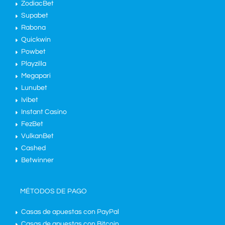
ZodiacBet
Supabet
Rabona
Quickwin
Powbet
Playzilla
Megapari
Lunubet
Ivibet
Instant Casino
FezBet
VulkanBet
Cashed
Betwinner
MÉTODOS DE PAGO
Casas de apuestas con PayPal
Casas de apuestas con Bitcoin