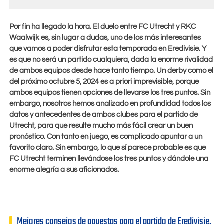
Por fin ha llegado la hora. El duelo entre FC Utrecht y RKC
Waalwijk es, sin lugar a dudas, uno de los más interesantes
que vamos a poder disfrutar esta temporada en Eredivisie. Y
es que no será un partido cualquiera, dada la enorme rivalidad
de ambos equipos desde hace tanto tiempo. Un derby como el
del próximo
octubre 5, 2024
es a priori imprevisible, porque
ambos equipos tienen opciones de llevarse los tres puntos. Sin
embargo, nosotros hemos analizado en profundidad todos los
datos y antecedentes de ambos clubes para el partido de
Utrecht, para que resulte mucho más fácil crear un buen
pronóstico. Con tanto en juego, es complicado apuntar a un
favorito claro. Sin embargo, lo que sí parece probable es que
FC Utrecht terminen llevándose los tres puntos y dándole una
enorme alegría a sus aficionados.
Mejores consejos de apuestas para el partido de Eredivisie.