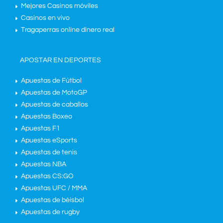
Mejores Casinos móviles
Casinos en vivo
Tragaperras online dinero real
APOSTAR EN DEPORTES
Apuestas de Fútbol
Apuestas de MotoGP
Apuestas de caballos
Apuestas Boxeo
Apuestas F1
Apuestas eSports
Apuestas de tenis
Apuestas NBA
Apuestas CS:GO
Apuestas UFC / MMA
Apuestas de béisbol
Apuestas de rugby