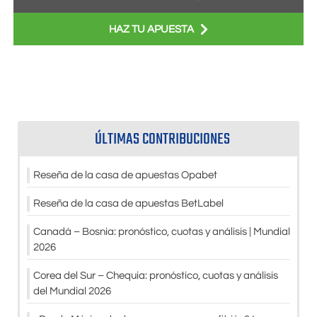
HAZ TU APUESTA
ÚLTIMAS CONTRIBUCIONES
Reseña de la casa de apuestas Opabet
Reseña de la casa de apuestas BetLabel
Canadá – Bosnia: pronóstico, cuotas y análisis | Mundial
2026
Corea del Sur – Chequia: pronóstico, cuotas y análisis
del Mundial 2026