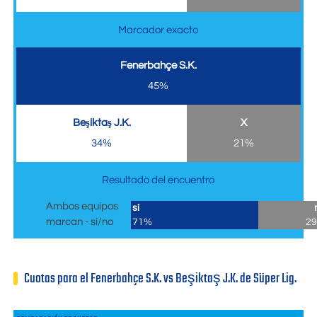
Marcador exacto
Fenerbahçe S.K.
45%
Beşiktaş J.K.
X
34%
21%
Resultado del encuentro
Ambos equipos
sí
marcan - sí/no
71%
2
Cuotas para el Fenerbahçe S.K. vs Beşiktaş J.K. de Süper Lig.