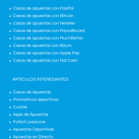
Casas de apuestas con PayPal
Casas de apuestas con Bitcoin
Casas de apuestas con Neteller
Casas de apuestas con Paysafecard
Casas de apuestas con MuchBetter
Casas de apuestas con Bizum
Casas de apuestas con Apple Pay
Casas de apuestas con Hal Cash
ARTÍCULOS INTERESANTES
Casas de Apuestas
Pronósticos deportivos
Cuotas
Apps de Apuestas
Fútbol Livescore
Apuestas Deportivas
Apuestas en Directo