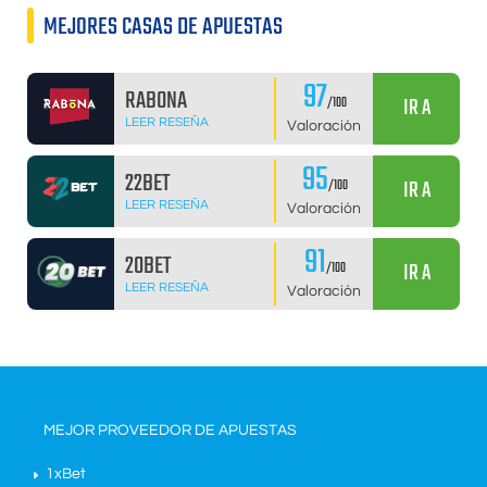
MEJORES CASAS DE APUESTAS
97
RABONA
IR A
/100
LEER RESEÑA
Valoración
95
22BET
IR A
/100
LEER RESEÑA
Valoración
91
20BET
IR A
/100
LEER RESEÑA
Valoración
MEJOR PROVEEDOR DE APUESTAS
1xBet