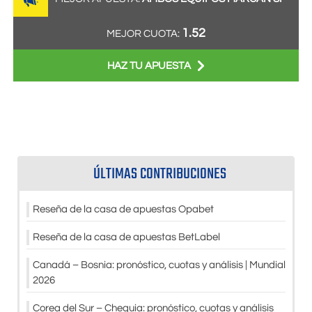
1.52
MEJOR CUOTA:
HAZ TU APUESTA
ÚLTIMAS CONTRIBUCIONES
Reseña de la casa de apuestas Opabet
Reseña de la casa de apuestas BetLabel
Canadá – Bosnia: pronóstico, cuotas y análisis | Mundial
2026
Corea del Sur – Chequia: pronóstico, cuotas y análisis