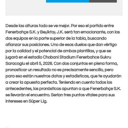
Desde las alturas todo se ve mejor. Por eso el partido entre
Fenerbahçe S.K. y Beşiktaş J.K. será tan emocionante, con los
dos equipos en la parte superior de la tabla, buscando
afianzar sus posiciones. Uno de esos duelos que dan vértigo
por la calidad y el potencial de ambas plantillas, y que se
jugará en el estadio Chobani Stadium Fenerbahce Sukru
Saracoglu el
abril 5, 2026
. Con dos conjuntos en plena forma,
pronosticar un resultado no es precisamente sencillo, pero
para eso están nuestros datos y estadísticas, que te ayudarán
a crear la apuesta perfecta. Teniendo en cuenta todos los
antecedentes, los pronósticos apuntan a que Fenerbahçe S.K.
se llevarán el encuentro. Serían tres puntos vitales para sus
intereses en Süper Lig.