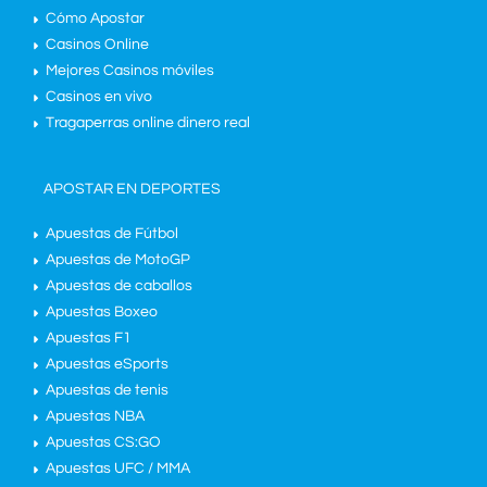
Cómo Apostar
Casinos Online
Mejores Casinos móviles
Casinos en vivo
Tragaperras online dinero real
APOSTAR EN DEPORTES
Apuestas de Fútbol
Apuestas de MotoGP
Apuestas de caballos
Apuestas Boxeo
Apuestas F1
Apuestas eSports
Apuestas de tenis
Apuestas NBA
Apuestas CS:GO
Apuestas UFC / MMA