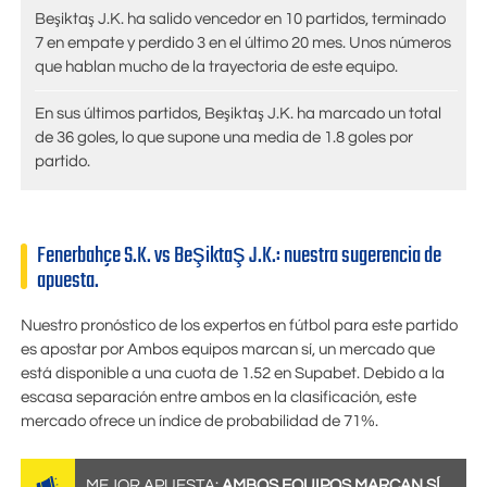
Beşiktaş J.K. ha salido vencedor en 10 partidos, terminado
7 en empate y perdido 3 en el último 20 mes. Unos números
que hablan mucho de la trayectoria de este equipo.
En sus últimos partidos, Beşiktaş J.K. ha marcado un total
de 36 goles, lo que supone una media de 1.8 goles por
partido.
Fenerbahçe S.K. vs Beşiktaş J.K.: nuestra sugerencia de
apuesta.
Nuestro pronóstico de los expertos en fútbol para este partido
es apostar por Ambos equipos marcan sí, un mercado que
está disponible a una cuota de
1.52
en
Supabet
. Debido a la
escasa separación entre ambos en la clasificación, este
mercado ofrece un índice de probabilidad de 71%.
MEJOR APUESTA:
AMBOS EQUIPOS MARCAN SÍ