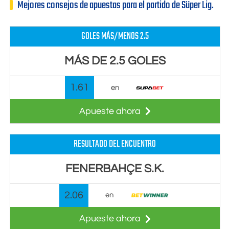
Mejores consejos de apuestas para el partido de Süper Lig.
GOLES MÁS/MENOS 2.5
MÁS DE 2.5 GOLES
1.61
en
Apueste ahora
RESULTADO DEL ENCUENTRO
FENERBAHÇE S.K.
2.06
en
Apueste ahora