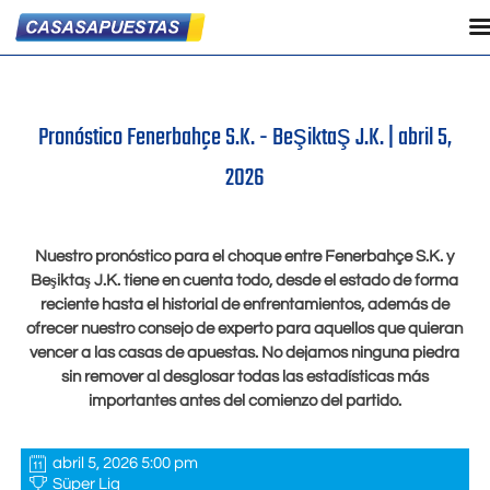
Pronóstico Fenerbahçe S.K. - Beşiktaş J.K. |
abril 5,
2026
Nuestro pronóstico para el choque entre Fenerbahçe S.K. y
Beşiktaş J.K. tiene en cuenta todo, desde el estado de forma
reciente hasta el historial de enfrentamientos, además de
ofrecer nuestro consejo de experto para aquellos que quieran
vencer a las casas de apuestas. No dejamos ninguna piedra
sin remover al desglosar todas las estadísticas más
importantes antes del comienzo del partido.
abril 5, 2026 5:00 pm
Süper Lig