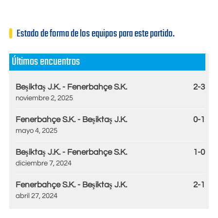
Estado de forma de los equipos para este partido.
Últimos encuentros
Beşiktaş J.K. - Fenerbahçe S.K.
2-3
noviembre 2, 2025
Fenerbahçe S.K. - Beşiktaş J.K.
0-1
mayo 4, 2025
Beşiktaş J.K. - Fenerbahçe S.K.
1-0
diciembre 7, 2024
Fenerbahçe S.K. - Beşiktaş J.K.
2-1
abril 27, 2024