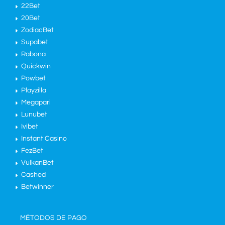
22Bet
20Bet
ZodiacBet
Supabet
Rabona
Quickwin
Powbet
Playzilla
Megapari
Lunubet
Ivibet
Instant Casino
FezBet
VulkanBet
Cashed
Betwinner
MÉTODOS DE PAGO