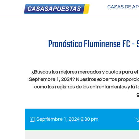
CASAS DE A
Pronóstico Fluminense FC - S
¿Buscas los mejores mercados y cuotas para el 
Septiembre 1, 2024
? Nuestros expertos proporcio
como los registros de los enfrentamientos y la
Septiembre 1, 2024 9:30 pm