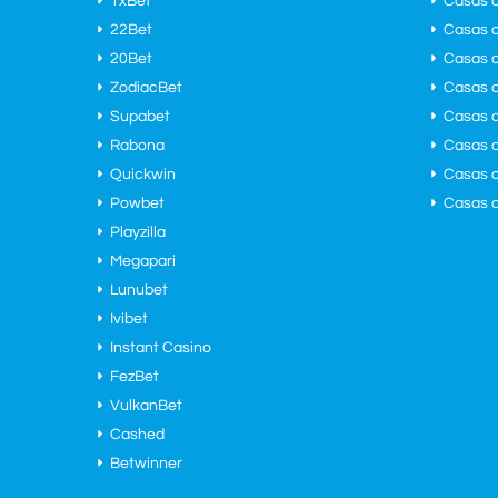
1xBet
Casas d
22Bet
Casas d
20Bet
Casas d
ZodiacBet
Casas d
Supabet
Casas 
Rabona
Casas d
Quickwin
Casas d
Powbet
Casas d
Playzilla
Megapari
Lunubet
Ivibet
Instant Casino
FezBet
VulkanBet
Cashed
Betwinner