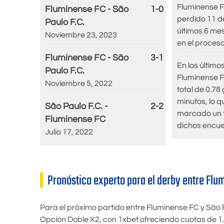
Fluminense F
Fluminense FC - São
1-0
perdido 11 de
Paulo F.C.
últimos 6 me
Noviembre 23, 2023
en el proceso
Fluminense FC - São
3-1
En los último
Paulo F.C.
Fluminense 
Noviembre 5, 2022
total de 0.78
minutos, lo q
São Paulo F.C. -
2-2
marcado un t
Fluminense FC
dichos encue
Julio 17, 2022
Pronóstico experto para el derby entre Flum
Para el próximo partido entre Fluminense FC y São P
Opción Doble X2, con
1xbet
ofreciendo cuotas de
1