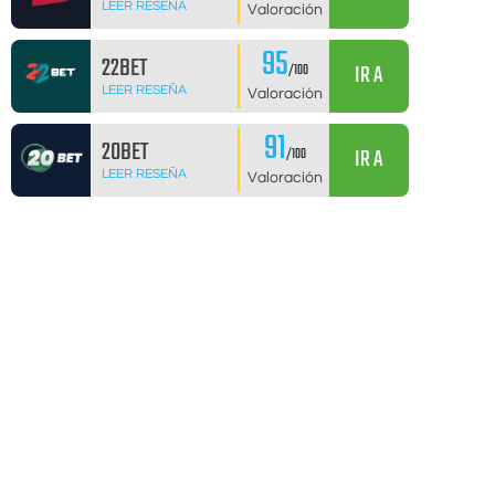
LEER RESEÑA
Valoración
95
22BET
IR A
/100
LEER RESEÑA
Valoración
91
20BET
IR A
/100
LEER RESEÑA
Valoración