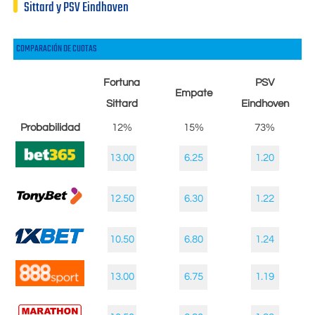
Sittard y PSV Eindhoven
COMPARACIÓN DE CUOTAS
Fortuna
PSV
Empate
Sittard
Eindhoven
Probabilidad
12%
15%
73%
13.00
6.25
1.20
12.50
6.30
1.22
10.50
6.80
1.24
13.00
6.75
1.19