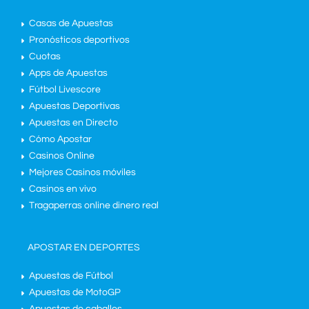
Casas de Apuestas
Pronósticos deportivos
Cuotas
Apps de Apuestas
Fútbol Livescore
Apuestas Deportivas
Apuestas en Directo
Cómo Apostar
Casinos Online
Mejores Casinos móviles
Casinos en vivo
Tragaperras online dinero real
APOSTAR EN DEPORTES
Apuestas de Fútbol
Apuestas de MotoGP