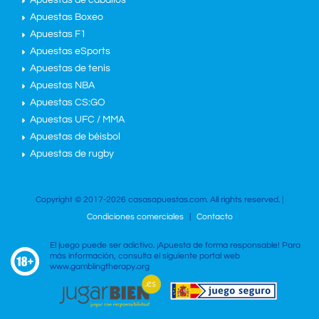
Apuestas de caballos
Apuestas Boxeo
Apuestas F1
Apuestas eSports
Apuestas de tenis
Apuestas NBA
Apuestas CS:GO
Apuestas UFC / MMA
Apuestas de béisbol
Apuestas de rugby
Copyright © 2017-2026 casasapuestas.com. All rights reserved. |
Condiciones comerciales
|
Contacto
El juego puede ser adictivo. ¡Apuesta de forma responsable! Para
más información, consulta el siguiente portal web
www.gamblingtherapy.org