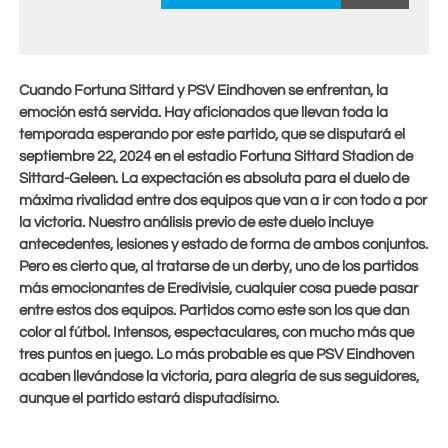
Cuando Fortuna Sittard y PSV Eindhoven se enfrentan, la
emoción está servida. Hay aficionados que llevan toda la
temporada esperando por este partido, que se disputará el
septiembre 22, 2024
en el estadio Fortuna Sittard Stadion de
Sittard-Geleen. La expectación es absoluta para el duelo de
máxima rivalidad entre dos equipos que van a ir con todo a por
la victoria. Nuestro análisis previo de este duelo incluye
antecedentes, lesiones y estado de forma de ambos conjuntos.
Pero es cierto que, al tratarse de un derby, uno de los partidos
más emocionantes de Eredivisie, cualquier cosa puede pasar
entre estos dos equipos. Partidos como este son los que dan
color al fútbol. Intensos, espectaculares, con mucho más que
tres puntos en juego. Lo más probable es que PSV Eindhoven
acaben llevándose la victoria, para alegría de sus seguidores,
aunque el partido estará disputadísimo.