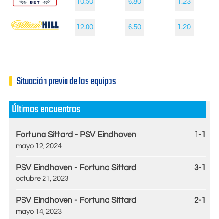
10.50
6.80
1.23
12.00
6.50
1.20
Situación previa de los equipos
Últimos encuentros
Fortuna Sittard - PSV Eindhoven
1-1
mayo 12, 2024
PSV Eindhoven - Fortuna Sittard
3-1
octubre 21, 2023
PSV Eindhoven - Fortuna Sittard
2-1
mayo 14, 2023