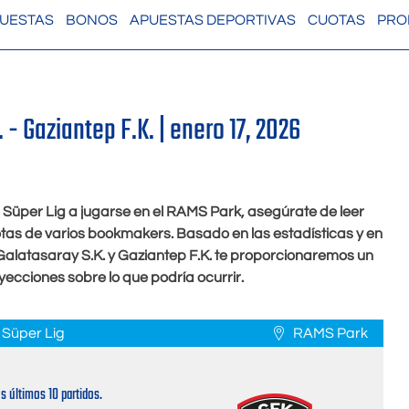
PUESTAS
BONOS
APUESTAS DEPORTIVAS
CUOTAS
PRO
 - Gaziantep F.K. |
enero 17, 2026
la Süper Lig a jugarse en el RAMS Park, asegúrate de leer
tas de varios bookmakers. Basado en las estadísticas y en
 Galatasaray S.K. y Gaziantep F.K. te proporcionaremos un
oyecciones sobre lo que podría ocurrir.
Süper Lig
RAMS Park
s últimos 10 partidos.