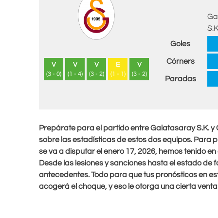
Ga
S.K
Goles
Córners
V
V
V
E
V
(3 - 0)
(1 - 4)
(3 - 2)
(1 - 1)
(3 - 2)
Paradas
Prepárate para el partido entre Galatasaray S.K. y 
sobre las estadísticas de estos dos equipos. Para p
se va a disputar el
enero 17, 2026
, hemos tenido en
Desde las lesiones y sanciones hasta el estado de 
antecedentes. Todo para que tus pronósticos en est
acogerá el choque, y eso le otorga una cierta venta