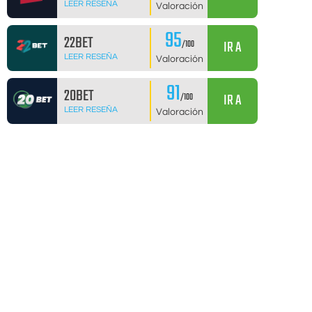
LEER RESEÑA
Valoración
95
22BET
IR A
/100
LEER RESEÑA
Valoración
91
20BET
IR A
/100
LEER RESEÑA
Valoración