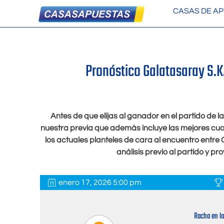
CASAS DE A
Pronóstico Galatasaray S.K.
Antes de que elijas al ganador en el partido de 
nuestra previa que además incluye las mejores cuo
los actuales planteles de cara al encuentro entre
análisis previo al partido y pr
enero 17, 2026 5:00 pm
Racha en lo