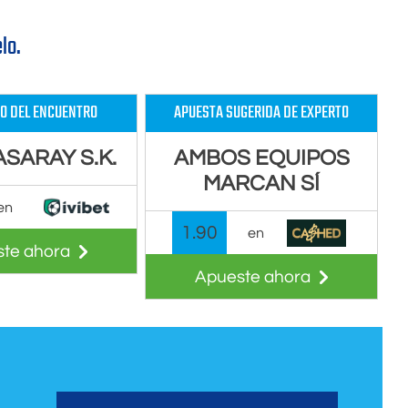
lo.
O DEL ENCUENTRO
APUESTA SUGERIDA DE EXPERTO
SARAY S.K.
AMBOS EQUIPOS
MARCAN SÍ
en
1.90
en
te ahora
Apueste ahora