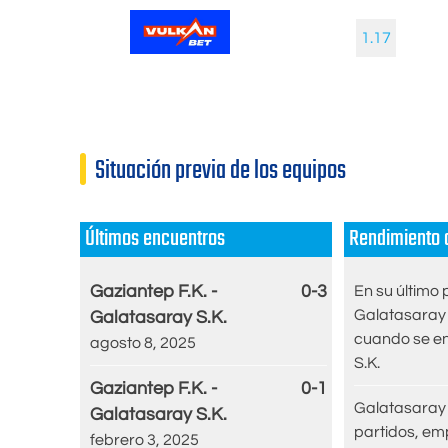
1.17
Situación previa de los equipos
Últimos encuentros
Rendimiento d
Gaziantep F.K. -
0-3
En su último 
Galatasaray S
Galatasaray S.K.
cuando se e
agosto 8, 2025
S.K.
Gaziantep F.K. -
0-1
Galatasaray 
Galatasaray S.K.
partidos, em
febrero 3, 2025