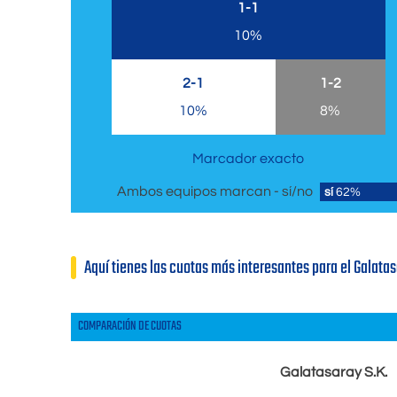
1-1
10%
2-1
1-2
10%
8%
Marcador exacto
Ambos equipos marcan - sí/no
sí
62%
Aquí tienes las cuotas más interesantes para el Galatasa
COMPARACIÓN DE CUOTAS
Galatasaray S.K.