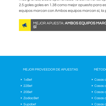
2.5 goles goles en
1.38
como mejor apuesta para est
equipos marcan con Ambos equipos marcan sí, la 
MEJOR APUESTA:
AMBOS EQUIPOS MAR
SÍ
MEJOR PROVEEDOR DE APUESTAS
MÉTOD
1xBet
Casas d
22Bet
Casas d
20Bet
Casas d
ZodiacBet
Casas d
Supabet
Casas 