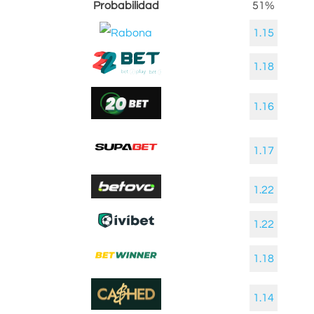
Probabilidad
51%
1.15
1.18
1.16
1.17
1.22
1.22
1.18
1.14