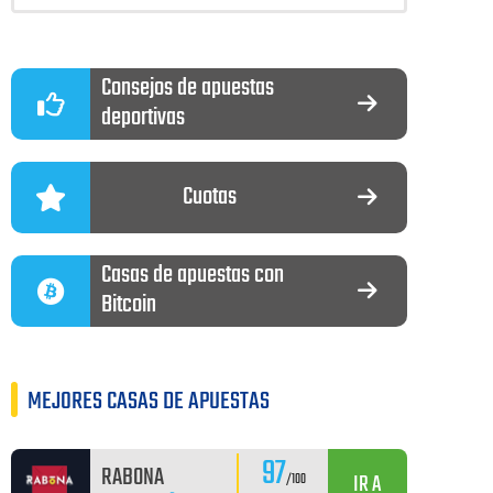
Consejos de apuestas
deportivas
Cuotas
Casas de apuestas con
Bitcoin
MEJORES CASAS DE APUESTAS
97
RABONA
IR A
/100