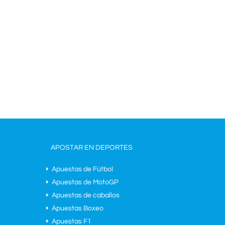
APOSTAR EN DEPORTES
Apuestas de Fútbol
Apuestas de MotoGP
Apuestas de caballos
Apuestas Boxeo
Apuestas F1