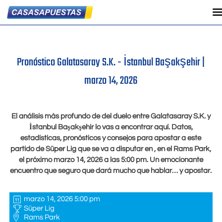
Pronóstico Galatasaray S.K. - İstanbul Başakşehir |
marzo 14, 2026
El análisis más profundo de del duelo entre Galatasaray S.K. y
İstanbul Başakşehir lo vas a encontrar aquí. Datos,
estadísticas, pronósticos y consejos para apostar a este
partido de Süper Lig que se va a disputar en , en el Rams Park,
el próximo
marzo 14, 2026
a las
5:00 pm
. Un emocionante
encuentro que seguro que dará mucho que hablar… y apostar.
marzo 14, 2026 5:00 pm
Süper Lig
Rams Park