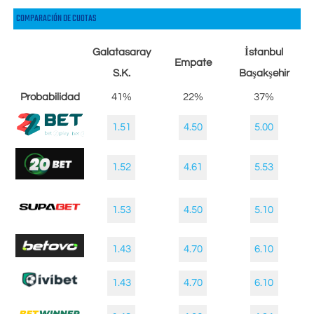
COMPARACIÓN DE CUOTAS
Galatasaray
İstanbul
Empate
S.K.
Başakşehir
Probabilidad
41%
22%
37%
1.51
4.50
5.00
1.52
4.61
5.53
1.53
4.50
5.10
1.43
4.70
6.10
1.43
4.70
6.10