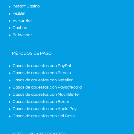
Instant Casino
FezBet
VulkanBet
Cashed
Betwinner
MÉTODOS DE PAGO
Casas de apuestas con PayPal
Casas de apuestas con Bitcoin
Casas de apuestas con Neteller
Casas de apuestas con Paysafecard
Casas de apuestas con MuchBetter
Casas de apuestas con Bizum
Casas de apuestas con Apple Pay
Casas de apuestas con Hal Cash