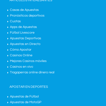
ARTÍCULOS INTERESANTES
Casas de Apuestas
Pronósticos deportivos
Cuotas
Apps de Apuestas
Fútbol Livescore
Apuestas Deportivas
Apuestas en Directo
Cómo Apostar
Casinos Online
Mejores Casinos móviles
Casinos en vivo
Tragaperras online dinero real
APOSTAR EN DEPORTES
Apuestas de Fútbol
Apuestas de MotoGP