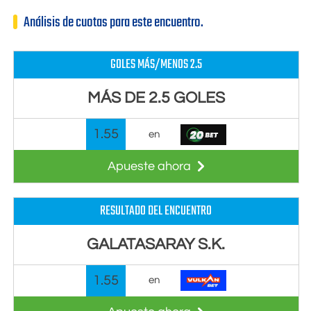
Análisis de cuotas para este encuentro.
GOLES MÁS/MENOS 2.5
MÁS DE 2.5 GOLES
1.55
en
Apueste ahora
RESULTADO DEL ENCUENTRO
GALATASARAY S.K.
1.55
en