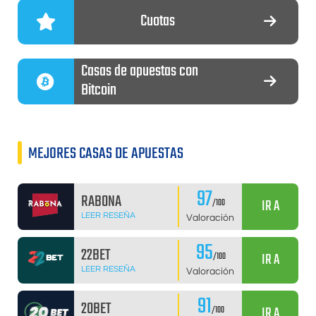
Cuotas
Casas de apuestas con
Bitcoin
MEJORES CASAS DE APUESTAS
97
RABONA
IR A
/100
LEER RESEÑA
Valoración
95
22BET
IR A
/100
LEER RESEÑA
Valoración
91
20BET
IR A
/100