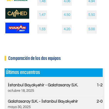
1.48
4.06
4.94
1.47
4.50
5.50
1.55
4.20
5.00
Comparación de los dos equipos
Últimos encuentros
İstanbul Başakşehir - Galatasaray S.K.
1-2
octubre 18, 2025
Galatasaray S.K. - İstanbul Başakşehir
2-0
mayo 30, 2025