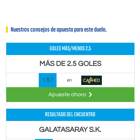
Nuestros consejos de apuesta para este duelo.
GOLES MÁS/MENOS 2.5
MÁS DE 2.5 GOLES
1.57
en
Apueste ahora
RESULTADO DEL ENCUENTRO
GALATASARAY S.K.