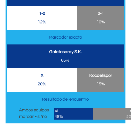
1-0
2-1
12%
10%
Marcador exacto
Galatasaray S.K.
65%
X
Kocaelispor
20%
15%
Resultado del encuentro
Ambos equipos
sí
marcan - sí/no
48%
5