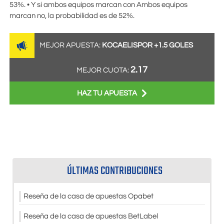
53%. • Y si ambos equipos marcan con Ambos equipos
marcan no, la probabilidad es de 52%.
MEJOR APUESTA:
KOCAELISPOR +1.5 GOLES
2.17
MEJOR CUOTA:
HAZ TU APUESTA
ÚLTIMAS CONTRIBUCIONES
Reseña de la casa de apuestas Opabet
Reseña de la casa de apuestas BetLabel