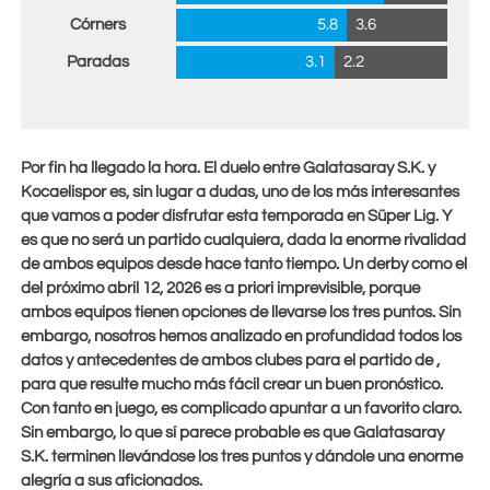
Córners
5.8
3.6
Paradas
3.1
2.2
Por fin ha llegado la hora. El duelo entre Galatasaray S.K. y
Kocaelispor es, sin lugar a dudas, uno de los más interesantes
que vamos a poder disfrutar esta temporada en Süper Lig. Y
es que no será un partido cualquiera, dada la enorme rivalidad
de ambos equipos desde hace tanto tiempo. Un derby como el
del próximo
abril 12, 2026
es a priori imprevisible, porque
ambos equipos tienen opciones de llevarse los tres puntos. Sin
embargo, nosotros hemos analizado en profundidad todos los
datos y antecedentes de ambos clubes para el partido de ,
para que resulte mucho más fácil crear un buen pronóstico.
Con tanto en juego, es complicado apuntar a un favorito claro.
Sin embargo, lo que sí parece probable es que Galatasaray
S.K. terminen llevándose los tres puntos y dándole una enorme
alegría a sus aficionados.