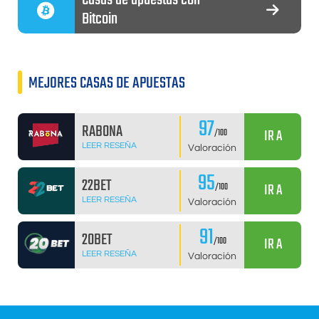
Casas de apuestas con
Bitcoin
MEJORES CASAS DE APUESTAS
97
RABONA
IR A
/100
LEER RESEÑA
Valoración
95
22BET
IR A
/100
LEER RESEÑA
Valoración
91
20BET
IR A
/100
LEER RESEÑA
Valoración