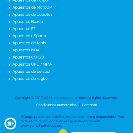
Apuestas de Fútbol
Apuestas de MotoGP
Apuestas de caballos
Apuestas Boxeo
Apuestas F1
Apuestas eSports
Apuestas de tenis
Apuestas NBA
Apuestas CS:GO
Apuestas UFC / MMA
Apuestas de béisbol
Apuestas de rugby
Copyright © 2017-2026 casasapuestas.com. All rights reserved. |
Condiciones comerciales
|
Contacto
El juego puede ser adictivo. ¡Apuesta de forma responsable! Para
más información, consulta el siguiente portal web
www.gamblingtherapy.org