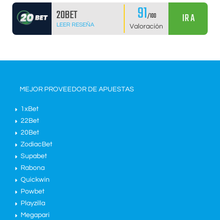
91
20BET
IR A
/100
LEER RESEÑA
Valoración
MEJOR PROVEEDOR DE APUESTAS
1xBet
22Bet
20Bet
ZodiacBet
Supabet
Rabona
Quickwin
Powbet
Playzilla
Megapari