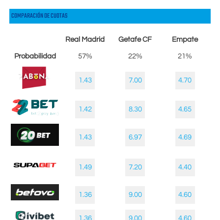
COMPARACIÓN DE CUOTAS
Real Madrid
Getafe CF
Empate
Probabilidad
57%
22%
21%
1.43
7.00
4.70
1.42
8.30
4.65
1.43
6.97
4.69
1.49
7.20
4.40
1.36
9.00
4.60
1.36
9.00
4.60