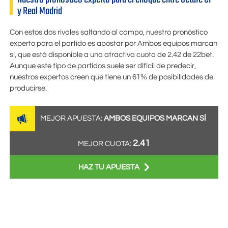
y Real Madrid
Con estos dos rivales saltando al campo, nuestro pronóstico
experto para el partido es apostar por Ambos equipos marcan
sí, que está disponible a una atractiva cuota de
2.42
de
22bet
.
Aunque este tipo de partidos suele ser difícil de predecir,
nuestros expertos creen que tiene un 61% de posibilidades de
producirse.
MEJOR APUESTA:
AMBOS EQUIPOS MARCAN SÍ
2.41
MEJOR CUOTA:
HAZ TU APUESTA