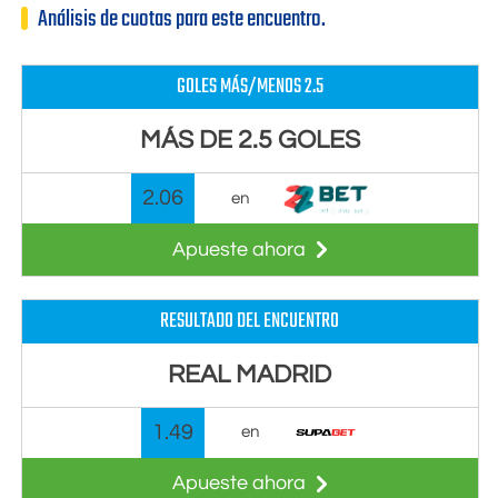
Análisis de cuotas para este encuentro.
GOLES MÁS/MENOS 2.5
MÁS DE 2.5 GOLES
2.06
en
Apueste ahora
RESULTADO DEL ENCUENTRO
REAL MADRID
1.49
en
Apueste ahora