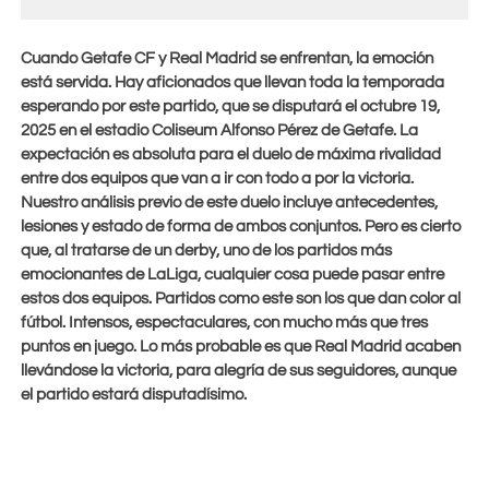
Cuando Getafe CF y Real Madrid se enfrentan, la emoción
está servida. Hay aficionados que llevan toda la temporada
esperando por este partido, que se disputará el
octubre 19,
2025
en el estadio Coliseum Alfonso Pérez de Getafe. La
expectación es absoluta para el duelo de máxima rivalidad
entre dos equipos que van a ir con todo a por la victoria.
Nuestro análisis previo de este duelo incluye antecedentes,
lesiones y estado de forma de ambos conjuntos. Pero es cierto
que, al tratarse de un derby, uno de los partidos más
emocionantes de LaLiga, cualquier cosa puede pasar entre
estos dos equipos. Partidos como este son los que dan color al
fútbol. Intensos, espectaculares, con mucho más que tres
puntos en juego. Lo más probable es que Real Madrid acaben
llevándose la victoria, para alegría de sus seguidores, aunque
el partido estará disputadísimo.