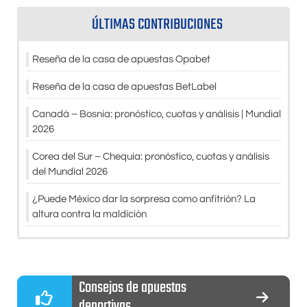
ÚLTIMAS CONTRIBUCIONES
Reseña de la casa de apuestas Opabet
Reseña de la casa de apuestas BetLabel
Canadá – Bosnia: pronóstico, cuotas y análisis | Mundial
2026
Corea del Sur – Chequia: pronóstico, cuotas y análisis
del Mundial 2026
¿Puede México dar la sorpresa como anfitrión? La
altura contra la maldición
Consejos de apuestas
deportivas