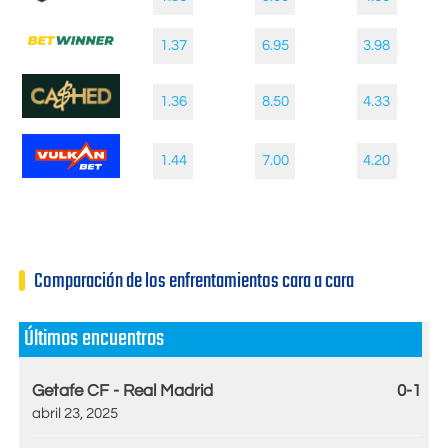
1.37
6.95
3.98
1.36
8.50
4.33
1.44
7.00
4.20
Comparación de los enfrentamientos cara a cara
Últimos encuentros
Getafe CF - Real Madrid
0-1
abril 23, 2025