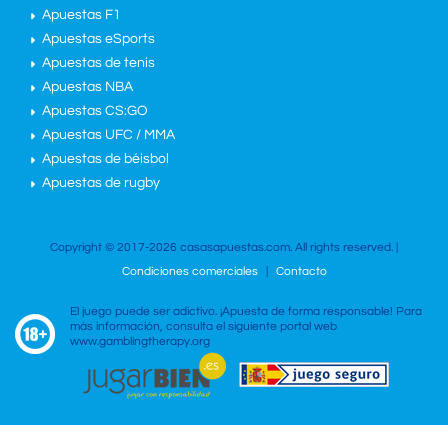
Apuestas F1
Apuestas eSports
Apuestas de tenis
Apuestas NBA
Apuestas CS:GO
Apuestas UFC / MMA
Apuestas de béisbol
Apuestas de rugby
Copyright © 2017-2026 casasapuestas.com. All rights reserved. |
Condiciones comerciales
|
Contacto
El juego puede ser adictivo. ¡Apuesta de forma responsable! Para
más información, consulta el siguiente portal web
www.gamblingtherapy.org