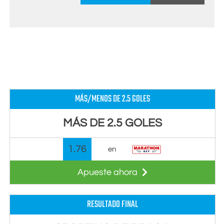
MÁS/MENOS DE 2.5 GOLES
MÁS DE 2.5 GOLES
1.76
en
Apueste ahora
RESULTADO FINAL