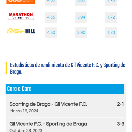
4.35
3.80
1.70
4.55
3.94
1.72
4.50
3.90
1.70
Estadísticas de rendimiento de Gil Vicente F.C. y Sporting de
Braga.
Cara a Cara
Sporting de Braga - Gil Vicente F.C.
2-1
Marzo 16, 2024
Gil Vicente F.C. - Sporting de Braga
3-3
Octubre 28, 2023