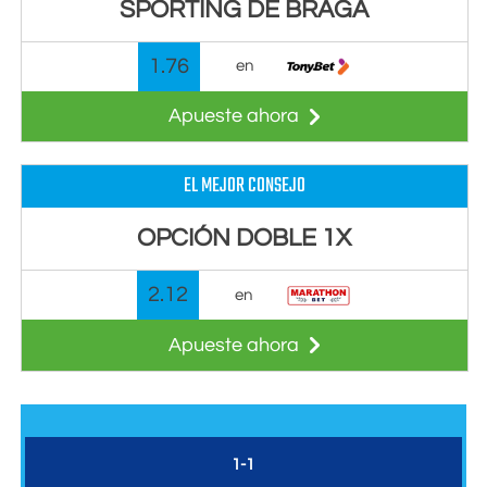
SPORTING DE BRAGA
1.76
en
Apueste ahora
EL MEJOR CONSEJO
OPCIÓN DOBLE 1X
2.12
en
Apueste ahora
1-1