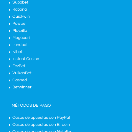
Supabet
Rabona
Quickwin
Powbet
Playzilla
Megapari
Lunubet
Ivibet
Instant Casino
FezBet
VulkanBet
Cashed
Betwinner
MÉTODOS DE PAGO
Casas de apuestas con PayPal
Casas de apuestas con Bitcoin
Casas de apuestas con Neteller