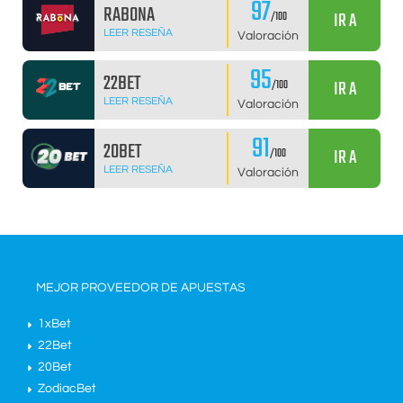
97
RABONA
IR A
/100
LEER RESEÑA
Valoración
95
22BET
IR A
/100
LEER RESEÑA
Valoración
91
20BET
IR A
/100
LEER RESEÑA
Valoración
MEJOR PROVEEDOR DE APUESTAS
1xBet
22Bet
20Bet
ZodiacBet