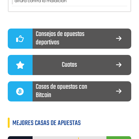
altura contra la maldición
Consejos de apuestas
deportivas
Cuotas
Casas de apuestas con
Bitcoin
MEJORES CASAS DE APUESTAS