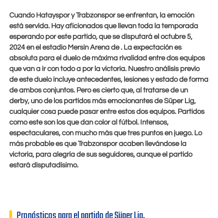
Cuando Hatayspor y Trabzonspor se enfrentan, la emoción
está servida. Hay aficionados que llevan toda la temporada
esperando por este partido, que se disputará el
octubre 5,
2024
en el estadio Mersin Arena de . La expectación es
absoluta para el duelo de máxima rivalidad entre dos equipos
que van a ir con todo a por la victoria. Nuestro análisis previo
de este duelo incluye antecedentes, lesiones y estado de forma
de ambos conjuntos. Pero es cierto que, al tratarse de un
derby, uno de los partidos más emocionantes de Süper Lig,
cualquier cosa puede pasar entre estos dos equipos. Partidos
como este son los que dan color al fútbol. Intensos,
espectaculares, con mucho más que tres puntos en juego. Lo
más probable es que Trabzonspor acaben llevándose la
victoria, para alegría de sus seguidores, aunque el partido
estará disputadísimo.
Pronósticos para el partido de Süper Lig.