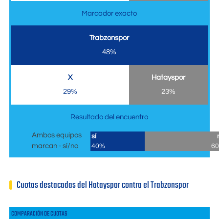
Marcador exacto
Trabzonspor
48%
X
Hatayspor
29%
23%
Resultado del encuentro
Ambos equipos
sí
marcan - sí/no
40%
6
Cuotas destacadas del Hatayspor contra el Trabzonspor
COMPARACIÓN DE CUOTAS