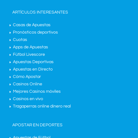
ARTÍCULOS INTERESANTES
Casas de Apuestas
Pronósticos deportivos
Cuotas
Apps de Apuestas
Fútbol Livescore
Apuestas Deportivas
Apuestas en Directo
Cómo Apostar
Casinos Online
Mejores Casinos móviles
Casinos en vivo
Tragaperras online dinero real
APOSTAR EN DEPORTES
Apuestas de Fútbol