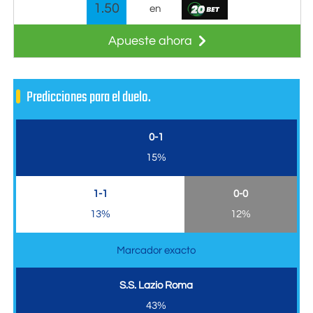
1.50
en
Apueste ahora
Predicciones para el duelo.
0-1
15%
1-1
0-0
13%
12%
Marcador exacto
S.S. Lazio Roma
43%