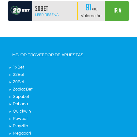
91
20BET
IR A
/100
LEER RESEÑA
Valoración
MEJOR PROVEEDOR DE APUESTAS
1xBet
22Bet
20Bet
ZodiacBet
Supabet
Rabona
Quickwin
Powbet
Playzilla
Megapari