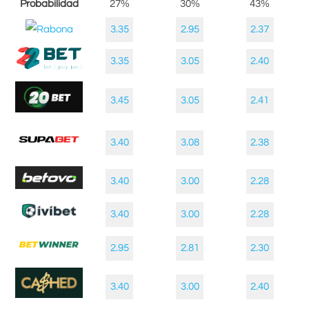
Probabilidad
27%
30%
43%
3.35
2.95
2.37
3.35
3.05
2.40
3.45
3.05
2.41
3.40
3.08
2.38
3.40
3.00
2.28
3.40
3.00
2.28
2.95
2.81
2.30
3.40
3.00
2.40