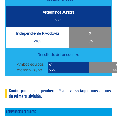
Argentinos Juniors
53%
Independiente Rivadavia
X
24%
23%
Resultado del encuentro
Ambos equipos
sí
marcan - sí/no
56%
4
Cuotas para el Independiente Rivadavia vs Argentinos Juniors
de Primera División.
COMPARACIÓN DE CUOTAS