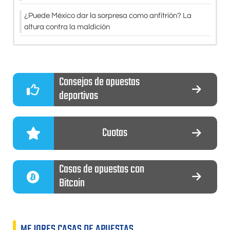
¿Puede México dar la sorpresa como anfitrión? La
altura contra la maldición
Consejos de apuestas
deportivas
Cuotas
Casas de apuestas con
Bitcoin
MEJORES CASAS DE APUESTAS