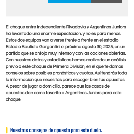
El choque entre Independiente Rivadavia y Argentinos Juniors
ha levantado una enorme expectación, y no es para menos.
Estos dos equipos van a verse frente a frente en el estadio
Estadio Bautista Gargantini el próximo
agosto 30, 2025
, en un
partido que se antoja muy intenso y con las opciones abiertas.
Con nuestros datos y estadísticas hemos realizado un análisis
previo a este choque de Primera División, en el que te damos
consejos sobre posibles pronósticos y cuotas. Así tendrás toda
la información que necesitas para escoger bien tus apuestas.
A pesar de jugar a domicilio, parece que las casas de
apuestas dan como favorito a Argentinos Juniors para este
choque.
Nuestros consejos de apuesta para este duelo.