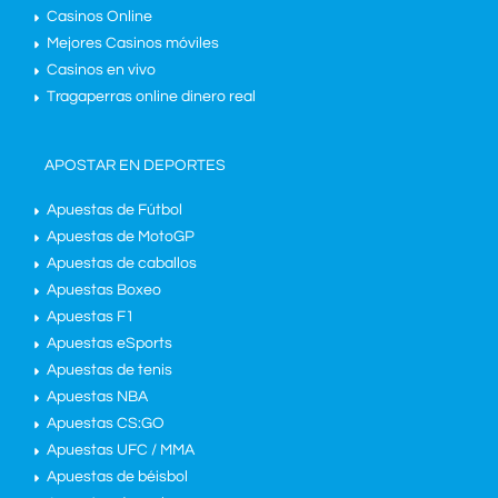
Casinos Online
Mejores Casinos móviles
Casinos en vivo
Tragaperras online dinero real
APOSTAR EN DEPORTES
Apuestas de Fútbol
Apuestas de MotoGP
Apuestas de caballos
Apuestas Boxeo
Apuestas F1
Apuestas eSports
Apuestas de tenis
Apuestas NBA
Apuestas CS:GO
Apuestas UFC / MMA
Apuestas de béisbol