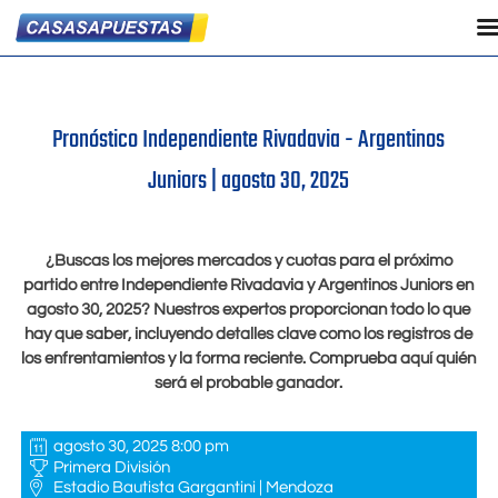
Pronóstico Independiente Rivadavia - Argentinos
Juniors |
agosto 30, 2025
¿Buscas los mejores mercados y cuotas para el próximo
partido entre Independiente Rivadavia y Argentinos Juniors en
agosto 30, 2025
? Nuestros expertos proporcionan todo lo que
hay que saber, incluyendo detalles clave como los registros de
los enfrentamientos y la forma reciente. Comprueba aquí quién
será el probable ganador.
agosto 30, 2025 8:00 pm
Primera División
Estadio Bautista Gargantini | Mendoza