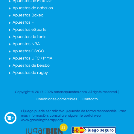
Apuestas de MotoGP
Apuestas de caballos
Apuestas Boxeo
Apuestas F1
Apuestas eSports
Apuestas de tenis
Apuestas NBA
Apuestas CS:GO
Apuestas UFC / MMA
Apuestas de béisbol
Apuestas de rugby
Copyright © 2017-2026 casasapuestas.com. All rights reserved. |
Condiciones comerciales
|
Contacto
El juego puede ser adictivo. ¡Apuesta de forma responsable! Para
más información, consulta el siguiente portal web
www.gamblingtherapy.org