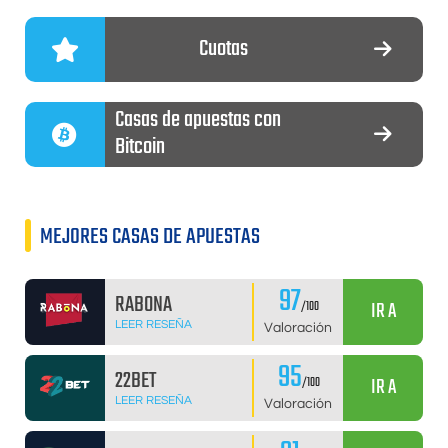
Cuotas
Casas de apuestas con
Bitcoin
MEJORES CASAS DE APUESTAS
97
RABONA
IR A
/100
LEER RESEÑA
Valoración
95
22BET
IR A
/100
LEER RESEÑA
Valoración