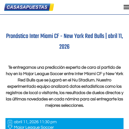
Pronóstico Inter Miami CF - New York Red Bulls |
abril 11,
2026
Te entregamos una predicción experta de cara al partido de
hoy en la Major League Soccer entre Inter Miami CF y New York
Red Bulls que se jugará en el Nu Stadium. Nuestro
experimentado equipo analizará datos estadísticos como los
registros de local o visitante, los resultados de duelos directos y
las últimas novedades en cada nómina para así entregarte las
mejores selecciones.
abril 11, 2026 11:30 pm
Major League Soccer