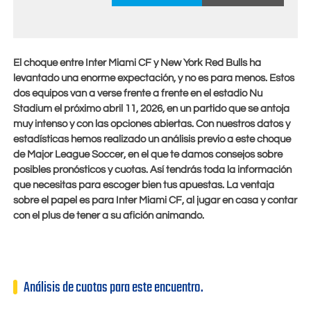
El choque entre Inter Miami CF y New York Red Bulls ha
levantado una enorme expectación, y no es para menos. Estos
dos equipos van a verse frente a frente en el estadio Nu
Stadium el próximo
abril 11, 2026
, en un partido que se antoja
muy intenso y con las opciones abiertas. Con nuestros datos y
estadísticas hemos realizado un análisis previo a este choque
de Major League Soccer, en el que te damos consejos sobre
posibles pronósticos y cuotas. Así tendrás toda la información
que necesitas para escoger bien tus apuestas. La ventaja
sobre el papel es para Inter Miami CF, al jugar en casa y contar
con el plus de tener a su afición animando.
Análisis de cuotas para este encuentro.