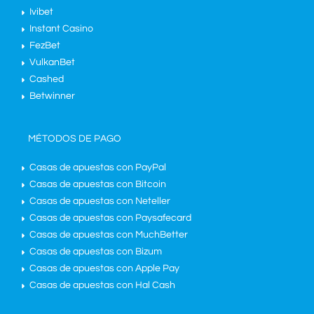
Ivibet
Instant Casino
FezBet
VulkanBet
Cashed
Betwinner
MÉTODOS DE PAGO
Casas de apuestas con PayPal
Casas de apuestas con Bitcoin
Casas de apuestas con Neteller
Casas de apuestas con Paysafecard
Casas de apuestas con MuchBetter
Casas de apuestas con Bizum
Casas de apuestas con Apple Pay
Casas de apuestas con Hal Cash