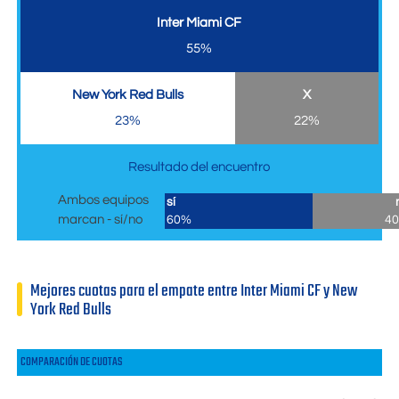
Inter Miami CF
55%
New York Red Bulls
X
23%
22%
Resultado del encuentro
Ambos equipos
sí
marcan - sí/no
60%
4
Mejores cuotas para el empate entre Inter Miami CF y New
York Red Bulls
COMPARACIÓN DE CUOTAS