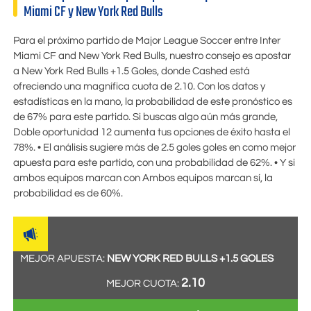
Miami CF y New York Red Bulls
Para el próximo partido de Major League Soccer entre Inter
Miami CF and New York Red Bulls, nuestro consejo es apostar
a New York Red Bulls +1.5 Goles, donde
Cashed
está
ofreciendo una magnífica cuota de
2.10
. Con los datos y
estadísticas en la mano, la probabilidad de este pronóstico es
de 67% para este partido. Si buscas algo aún más grande,
Doble oportunidad 12 aumenta tus opciones de éxito hasta el
78%. • El análisis sugiere más de 2.5 goles goles en
como mejor
apuesta para este partido, con una probabilidad de 62%. • Y si
ambos equipos marcan con Ambos equipos marcan sí, la
probabilidad es de 60%.
MEJOR APUESTA:
NEW YORK RED BULLS +1.5 GOLES
2.10
MEJOR CUOTA: