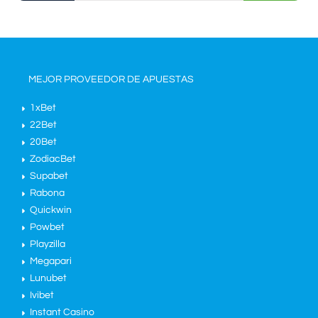
MEJOR PROVEEDOR DE APUESTAS
1xBet
22Bet
20Bet
ZodiacBet
Supabet
Rabona
Quickwin
Powbet
Playzilla
Megapari
Lunubet
Ivibet
Instant Casino