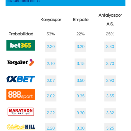
COMPARACIÓN DE CUOTAS
Antalyaspor
Konyaspor
Empate
A.S.
Probabilidad
53%
22%
25%
2.20
3.20
3.30
2.10
3.15
3.70
2.07
3.50
3.90
2.02
3.35
3.55
2.22
3.30
3.32
2.20
3.30
3.25