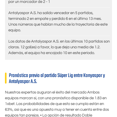
por un marcador de 2 - 1
Antalyaspor A.S. ha salido vencedor en 5 partidos,
terminado 2 en empate y perdido 6 en el último 13 mes.
Unos números que hablan mucho de la trayectoria de este
equipo.
Los datos de Antalyaspor A.S. en los últimos 10 partidos son
claros. 12 gol(es) a favor, lo que deja una media de 1.2.
Además, el equipo ha encajado 10 en este periodo.
Pronóstico previo al partido Süper Lig entre Konyaspor y
Antalyaspor A.S.
Nuestros expertos auguran el éxito del mercado Ambos
equipos marcan sí, con una pronóstico disponible de
1.83
en
1xbet
. Las probabilidades de que esto se cumpla están en
63%, así que es una apuesta muy a tener en cuenta entre dos
equipos tan parejos. • La opción de resultado Doble