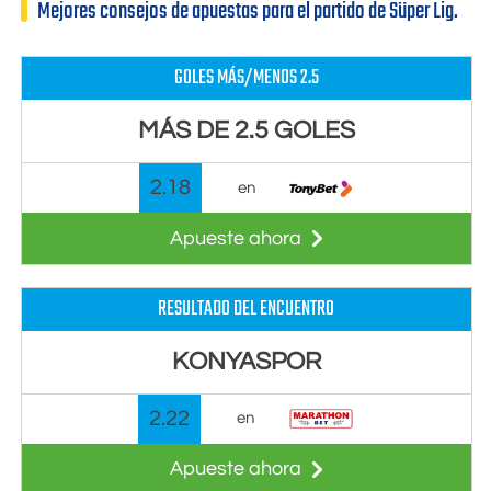
Mejores consejos de apuestas para el partido de Süper Lig.
GOLES MÁS/MENOS 2.5
MÁS DE 2.5 GOLES
2.18
en
Apueste ahora
RESULTADO DEL ENCUENTRO
KONYASPOR
2.22
en
Apueste ahora