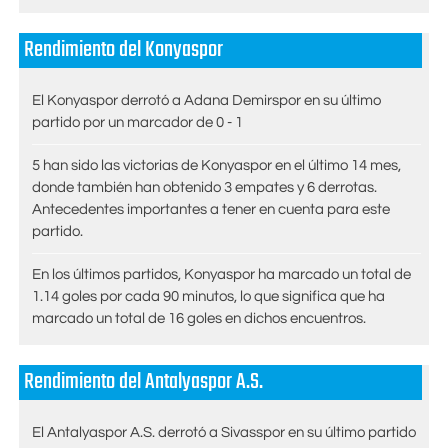
Rendimiento del Konyaspor
El Konyaspor derrotó a Adana Demirspor en su último
partido por un marcador de 0 - 1
5 han sido las victorias de Konyaspor en el último 14 mes,
donde también han obtenido 3 empates y 6 derrotas.
Antecedentes importantes a tener en cuenta para este
partido.
En los últimos partidos, Konyaspor ha marcado un total de
1.14 goles por cada 90 minutos, lo que significa que ha
marcado un total de 16 goles en dichos encuentros.
Rendimiento del Antalyaspor A.S.
El Antalyaspor A.S. derrotó a Sivasspor en su último partido