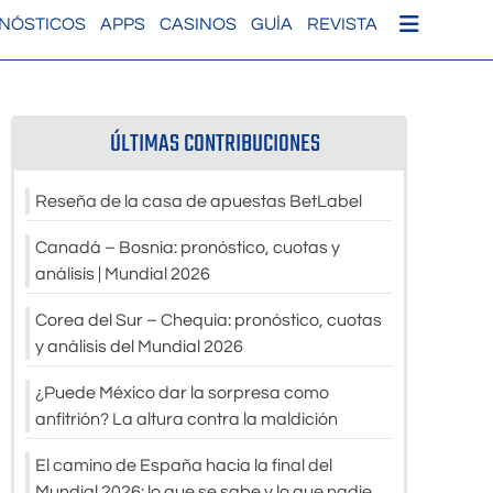
NÓSTICOS
APPS
CASINOS
GUÍA
REVISTA
ÚLTIMAS CONTRIBUCIONES
Reseña de la casa de apuestas BetLabel
Canadá – Bosnia: pronóstico, cuotas y
análisis | Mundial 2026
Corea del Sur – Chequia: pronóstico, cuotas
y análisis del Mundial 2026
¿Puede México dar la sorpresa como
anfitrión? La altura contra la maldición
El camino de España hacia la final del
Mundial 2026: lo que se sabe y lo que nadie