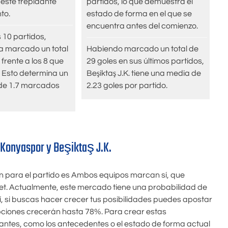
 este trepidante
partidos, lo que demuestra el
to.
estado de forma en el que se
encuentra antes del comienzo.
s 10 partidos,
a marcado un total
Habiendo marcado un total de
 frente a los 8 que
29 goles en sus últimos partidos,
 Esto determina un
Beşiktaş J.K. tiene una media de
de 1.7 marcados
2.23 goles por partido.
e Konyaspor y Beşiktaş J.K.
ón para el partido es Ambos equipos marcan sí, que
et
. Actualmente, este mercado tiene una probabilidad de
í, si buscas hacer crecer tus posibilidades puedes apostar
pciones crecerán hasta 78%. Para crear estas
antes, como los antecedentes o el estado de forma actual