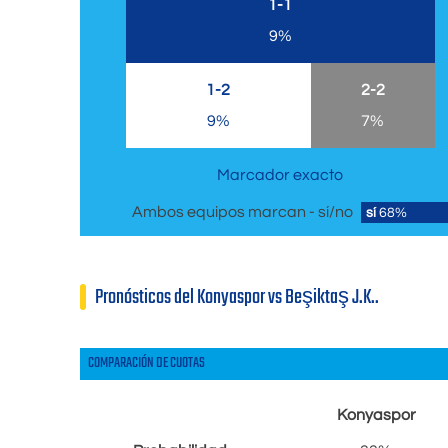
1-1
9%
1-2
2-2
9%
7%
Marcador exacto
Ambos equipos marcan - sí/no
sí
68%
Pronósticos del Konyaspor vs Beşiktaş J.K..
COMPARACIÓN DE CUOTAS
Konyaspor