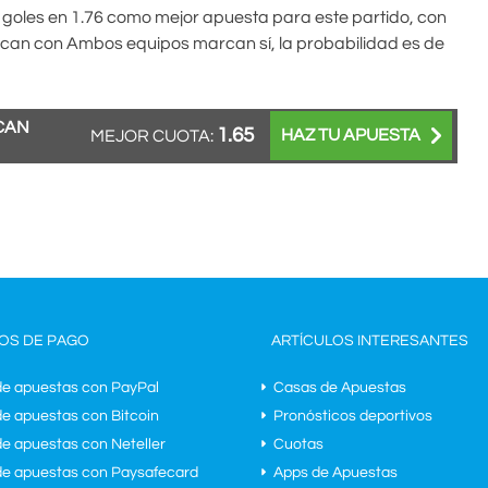
s goles en
1.76
como mejor apuesta para este partido, con
rcan con Ambos equipos marcan sí, la probabilidad es de
CAN
1.65
HAZ TU APUESTA
MEJOR CUOTA:
OS DE PAGO
ARTÍCULOS INTERESANTES
e apuestas con PayPal
Casas de Apuestas
e apuestas con Bitcoin
Pronósticos deportivos
e apuestas con Neteller
Cuotas
e apuestas con Paysafecard
Apps de Apuestas