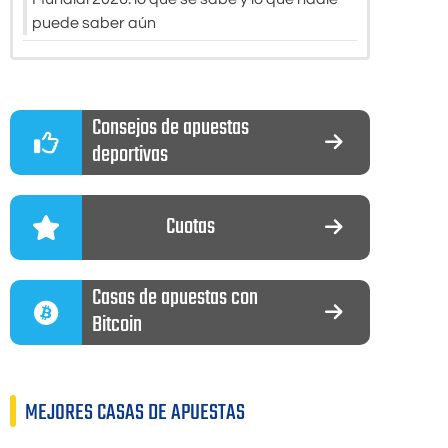
puede saber aún
Consejos de apuestas
deportivas
Cuotas
Casas de apuestas con
Bitcoin
MEJORES CASAS DE APUESTAS