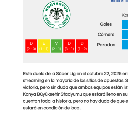
Racha en lo
Ko
Goles
Córners
D
E
V
D
D
Paradas
(2 - 3)
(1 - 1)
(2 - 1)
(3 - 1)
(1 - 2)
Este duelo de la Süper Lig en el
octubre 22, 2025
ent
streaming en la mayoría de los sitios de apuestas.
victoria, pero sin duda que ambos equipos están li
Konya Büyüksehir Stadyumu que estará lleno en su 
cuentan toda la historia, pero no hay duda de que
estará en condición de local.