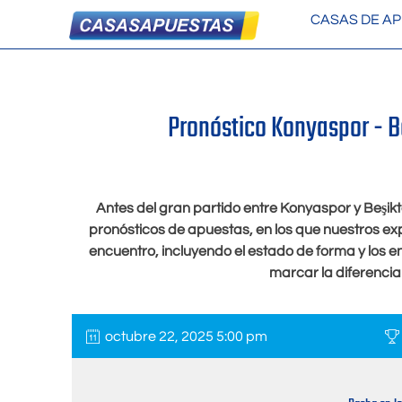
CASAS DE A
Pronóstico Konyaspor - B
Antes del gran partido entre Konyaspor y Beşikt
pronósticos de apuestas, en los que nuestros exp
encuentro, incluyendo el estado de forma y los 
marcar la diferencia e
octubre 22, 2025 5:00 pm