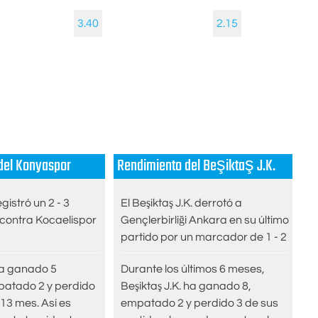
3.40
2.15
del Konyaspor
Rendimiento del Beşiktaş J.K.
istró un 2 - 3
El Beşiktaş J.K. derrotó a
contra Kocaelispor
Gençlerbirliği Ankara en su último
partido por un marcador de 1 - 2
a ganado 5
Durante los últimos 6 meses,
patado 2 y perdido
Beşiktaş J.K. ha ganado 8,
 13 mes. Así es
empatado 2 y perdido 3 de sus