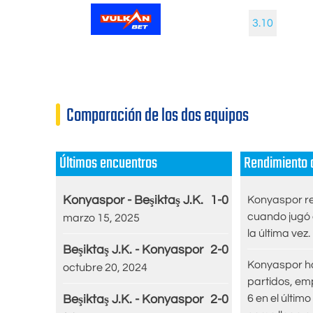
3.10
Comparación de los dos equipos
Últimos encuentros
Rendimiento 
Konyaspor - Beşiktaş J.K.
1-0
Konyaspor reg
cuando jugó 
marzo 15, 2025
la última vez.
Beşiktaş J.K. - Konyaspor
2-0
Konyaspor h
octubre 20, 2024
partidos, em
6 en el último
Beşiktaş J.K. - Konyaspor
2-0