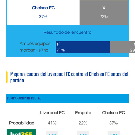
Chelsea FC
X
37%
22%
Resultado del encuentro
Ambos equipos
sí
marcan - sí/no
71%
2
Mejores cuotas del Liverpool FC contra el Chelsea FC antes del
partido
COMPARACIÓN DE CUOTAS
Liverpool FC
Empate
Chelsea FC
Probabilidad
41%
22%
37%