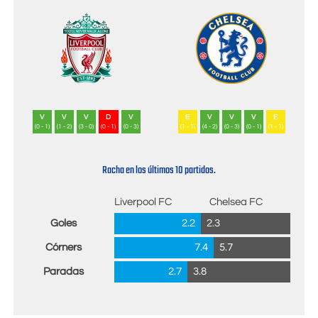
V
V
V
D
V
E
V
V
V
E
(0 - 1)
(1 - 2)
(3 - 0)
(0 - 1)
(0 - 3)
(1 - 1)
(4 - 2)
(0 - 3)
(0 - 1)
(1 - 1)
Racha en los últimos 10 partidos.
Liverpool FC
Chelsea FC
Goles
2.2
2.3
Córners
7.4
5.7
Paradas
2.7
3.8