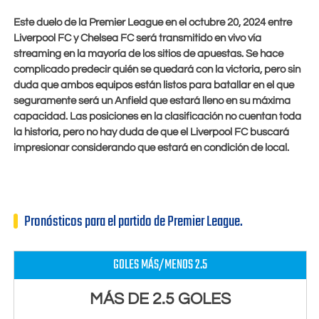
Este duelo de la Premier League en el
octubre 20, 2024
entre
Liverpool FC y Chelsea FC será transmitido en vivo vía
streaming en la mayoría de los sitios de apuestas. Se hace
complicado predecir quién se quedará con la victoria, pero sin
duda que ambos equipos están listos para batallar en el que
seguramente será un Anfield que estará lleno en su máxima
capacidad. Las posiciones en la clasificación no cuentan toda
la historia, pero no hay duda de que el Liverpool FC buscará
impresionar considerando que estará en condición de local.
Pronósticos para el partido de Premier League.
GOLES MÁS/MENOS 2.5
MÁS DE 2.5 GOLES