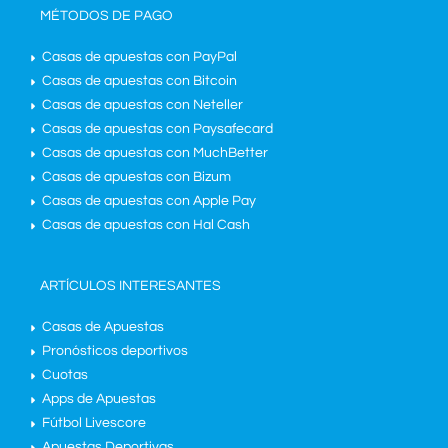
MÉTODOS DE PAGO
Casas de apuestas con PayPal
Casas de apuestas con Bitcoin
Casas de apuestas con Neteller
Casas de apuestas con Paysafecard
Casas de apuestas con MuchBetter
Casas de apuestas con Bizum
Casas de apuestas con Apple Pay
Casas de apuestas con Hal Cash
ARTÍCULOS INTERESANTES
Casas de Apuestas
Pronósticos deportivos
Cuotas
Apps de Apuestas
Fútbol Livescore
Apuestas Deportivas