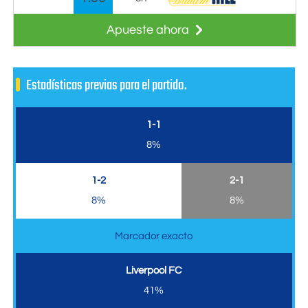
Apueste ahora
Estadísticas previas para el partido.
1-1
8%
1-2
2-1
8%
8%
Marcador exacto
Liverpool FC
41%