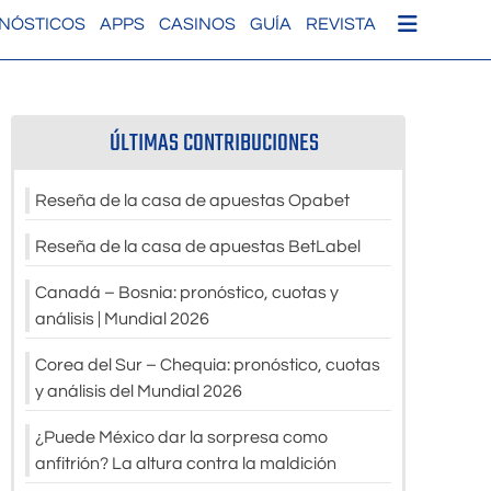
NÓSTICOS
APPS
CASINOS
GUÍA
REVISTA
ÚLTIMAS CONTRIBUCIONES
Reseña de la casa de apuestas Opabet
Reseña de la casa de apuestas BetLabel
Canadá – Bosnia: pronóstico, cuotas y
análisis | Mundial 2026
Corea del Sur – Chequia: pronóstico, cuotas
y análisis del Mundial 2026
¿Puede México dar la sorpresa como
anfitrión? La altura contra la maldición