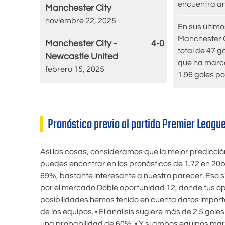
encuentra an
Manchester City
noviembre 22, 2025
En sus último
Manchester 
Manchester City -
4-0
total de 47 go
Newcastle United
que ha marc
febrero 15, 2025
1.96 goles p
Pronóstico previo al partido Premier Leagu
Así las cosas, consideramos que la mejor predicció
puedes encontrar en los pronósticos de
1.72
en
20b
69%, bastante interesante a nuestro parecer. Eso s
por el mercado Doble oportunidad 12, donde tus o
posibilidades hemos tenido en cuenta datos import
de los equipos. • El análisis sugiere más de 2.5 gole
una probabilidad de 60%. • Y si ambos equipos ma