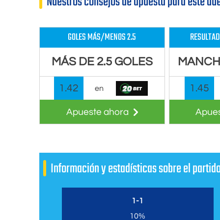
Nuestros consejos de apuesta para este due
GOLES MÁS/MENOS 2.5
RESULTAD
MÁS DE 2.5 GOLES
MANCH
1.42
1.45
en
Apueste ahora
Apues
Información y estadísticas sobre el partido
1-1
10%