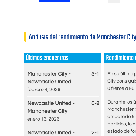
Análisis del rendimiento de Manchester Cit
Últimos encuentros
Rendimiento 
Manchester City -
3-1
En su último
City consigui
Newcastle United
0 frente a Fu
febrero 4, 2026
Durante los 
Newcastle United -
0-2
Manchester C
Manchester City
empatado 5 y
enero 13, 2026
partidos, lo 
estado de fo
Newcastle United -
2-1