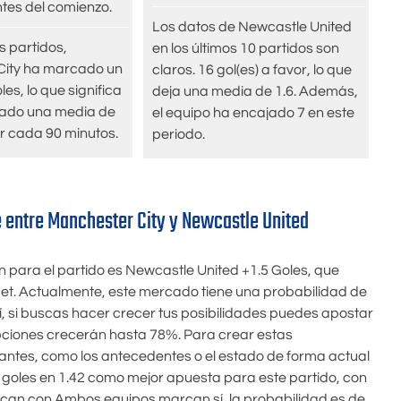
tes del comienzo.
Los datos de Newcastle United
s partidos,
en los últimos 10 partidos son
City ha marcado un
claros. 16 gol(es) a favor, lo que
les, lo que significa
deja una media de 1.6. Además,
ado una media de
el equipo ha encajado 7 en este
or cada 90 minutos.
periodo.
e entre Manchester City y Newcastle United
n para el partido es Newcastle United +1.5 Goles, que
et
. Actualmente, este mercado tiene una probabilidad de
í, si buscas hacer crecer tus posibilidades puedes apostar
pciones crecerán hasta 78%. Para crear estas
antes, como los antecedentes o el estado de forma actual
s goles en
1.42
como mejor apuesta para este partido, con
rcan con Ambos equipos marcan sí, la probabilidad es de