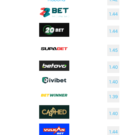
1.44
1.44
1.45
1.40
1.40
1.39
1.40
1.44