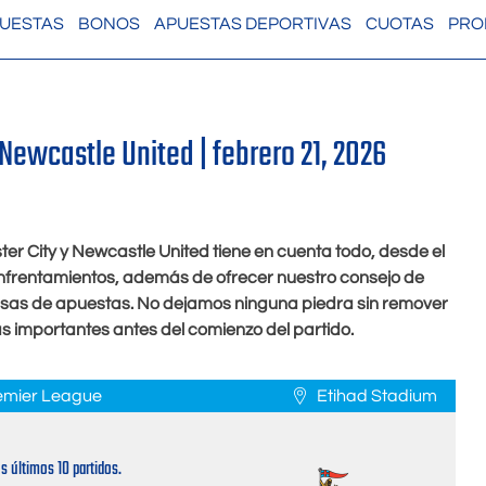
PUESTAS
BONOS
APUESTAS DEPORTIVAS
CUOTAS
PRO
 Newcastle United |
febrero 21, 2026
er City y Newcastle United tiene en cuenta todo, desde el
 enfrentamientos, además de ofrecer nuestro consejo de
asas de apuestas. No dejamos ninguna piedra sin remover
ás importantes antes del comienzo del partido.
emier League
Etihad Stadium
s últimos 10 partidos.