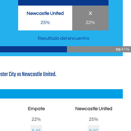
Newcastle United
X
25%
22%
Resultado del encuentro
no
41%
ster City vs Newcastle United.
Empate
Newcastle United
22%
25%
5.45
6.00