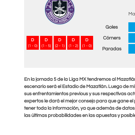
Ma
Goles
Córners
D
D
D
D
D
(1 - 0)
(1 - 5)
(2 - 1)
(1 - 2)
(1 - 0)
Paradas
En la jornada 5 de la Liga MX tendremos al Mazatlá
escenario será el Estadio de Mazatlán. Luego de mi
sus enfrentamientos previous y sus respectivas act
expertos le dará el mejor consejo para que gane el
tener toda la información, ya que además de datos
las últimas probabilidades en las apuestas y posibl