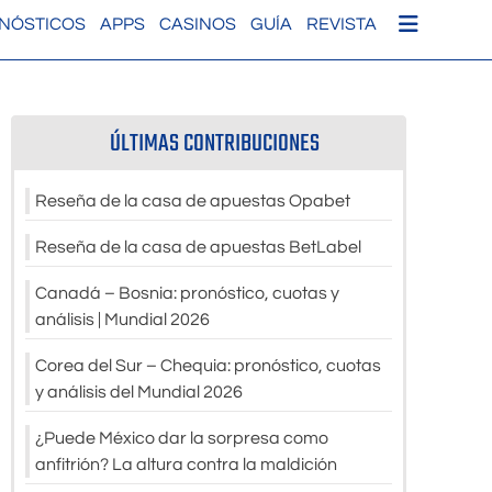
NÓSTICOS
APPS
CASINOS
GUÍA
REVISTA
ÚLTIMAS CONTRIBUCIONES
Reseña de la casa de apuestas Opabet
Reseña de la casa de apuestas BetLabel
Canadá – Bosnia: pronóstico, cuotas y
análisis | Mundial 2026
Corea del Sur – Chequia: pronóstico, cuotas
y análisis del Mundial 2026
¿Puede México dar la sorpresa como
anfitrión? La altura contra la maldición