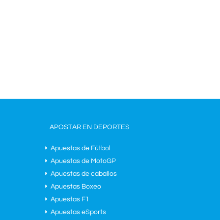
APOSTAR EN DEPORTES
Apuestas de Fútbol
Apuestas de MotoGP
Apuestas de caballos
Apuestas Boxeo
Apuestas F1
Apuestas eSports