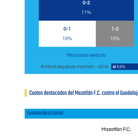
0-2
11%
0-1
1-2
10%
10%
Marcador exacto
Ambos equipos marcan - sí/no
sí
53%
Cuotas destacadas del Mazatlán F.C. contra el Guadalaj
COMPARACIÓN DE CUOTAS
Mazatlán F.C.