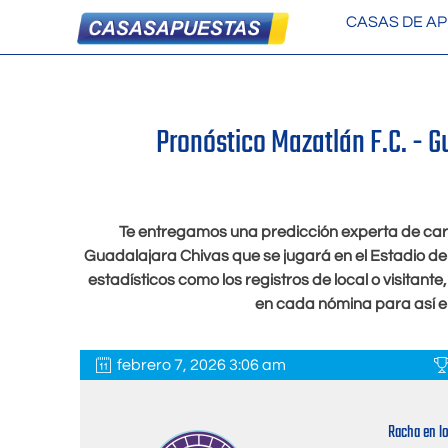
CASAS DE A
Pronóstico Mazatlán F.C. - G
Te entregamos una predicción experta de cara 
Guadalajara Chivas que se jugará en el Estadio d
estadísticos como los registros de local o visitant
en cada nómina para así e
febrero 7, 2026 3:06 am
Racha en lo