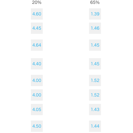
20%
65%
4.60
1.39
4.45
1.46
4.64
1.45
4.40
1.45
4.00
1.52
4.00
1.52
4.05
1.43
4.50
1.44