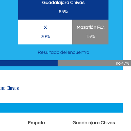
Guadalajara Chivas
65%
X
Mazatlán F.C.
20%
15%
Resultado del encuentro
no
47%
ara Chivas
Empate
Guadalajara Chivas