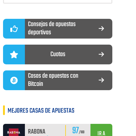
Consejos de apuestas
deportivas
Cuotas
Casas de apuestas con
Bitcoin
MEJORES CASAS DE APUESTAS
97
RABONA
IR A
/100