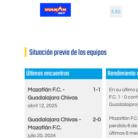
5.50
Situación previa de los equipos
Últimos encuentros
Rendimiento d
Mazatlán F.C. -
1-1
En su último 
F.C. 1 - 0 con
Guadalajara Chivas
Guadalajara
abril 12, 2025
Mazatlán F.C
Guadalajara Chivas -
2-0
perdido 6 de 
Mazatlán F.C.
últimos 6 me
julio 20, 2024