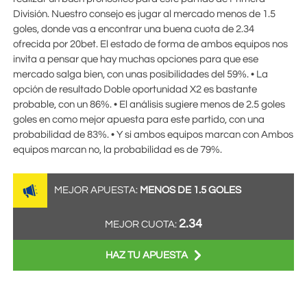
División. Nuestro consejo es jugar al mercado menos de 1.5
goles, donde vas a encontrar una buena cuota de
2.34
ofrecida por
20bet
. El estado de forma de ambos equipos nos
invita a pensar que hay muchas opciones para que ese
mercado salga bien, con unas posibilidades del 59%. • La
opción de resultado Doble oportunidad X2 es bastante
probable, con un 86%. • El análisis sugiere menos de 2.5 goles
goles en
como mejor apuesta para este partido, con una
probabilidad de 83%. • Y si ambos equipos marcan con Ambos
equipos marcan no, la probabilidad es de 79%.
MEJOR APUESTA:
MENOS DE 1.5 GOLES
2.34
MEJOR CUOTA:
HAZ TU APUESTA