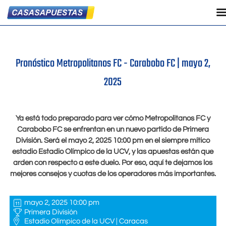
Pronóstico Metropolitanos FC - Carabobo FC |
mayo 2,
2025
Ya está todo preparado para ver cómo Metropolitanos FC y
Carabobo FC se enfrentan en un nuevo partido de Primera
División. Será el
mayo 2, 2025 10:00 pm
en el siempre mítico
estadio Estadio Olímpico de la UCV, y las apuestas están que
arden con respecto a este duelo. Por eso, aquí te dejamos los
mejores consejos y cuotas de los operadores más importantes.
mayo 2, 2025 10:00 pm
Primera División
Estadio Olímpico de la UCV | Caracas