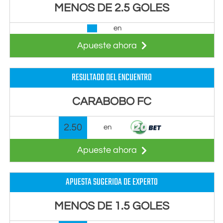
MENOS DE 2.5 GOLES
en
Apueste ahora
RESULTADO DEL ENCUENTRO
CARABOBO FC
2.50
en
Apueste ahora
APUESTA SUGERIDA DE EXPERTO
MENOS DE 1.5 GOLES