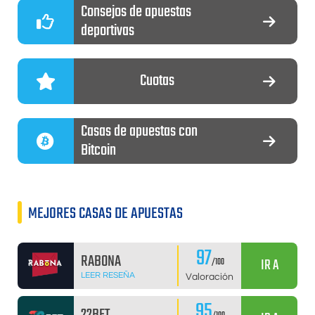
Consejos de apuestas
deportivas
Cuotas
Casas de apuestas con
Bitcoin
MEJORES CASAS DE APUESTAS
97
RABONA
IR A
/100
LEER RESEÑA
Valoración
95
22BET