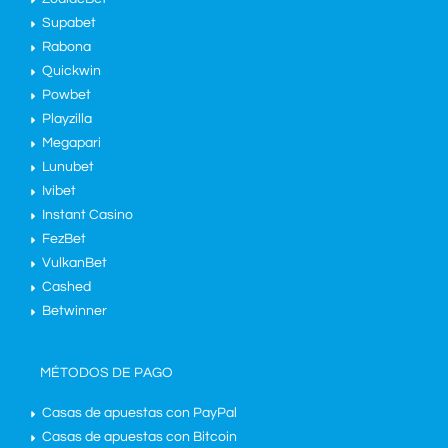
Supabet
Rabona
Quickwin
Powbet
Playzilla
Megapari
Lunubet
Ivibet
Instant Casino
FezBet
VulkanBet
Cashed
Betwinner
MÉTODOS DE PAGO
Casas de apuestas con PayPal
Casas de apuestas con Bitcoin