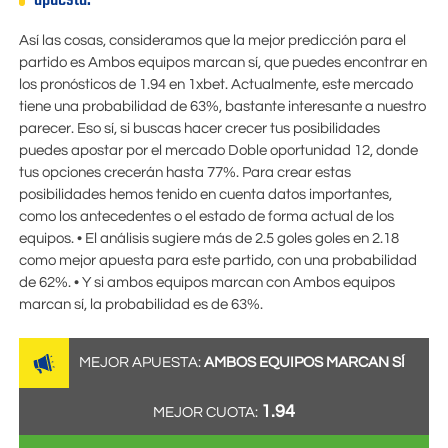
Así las cosas, consideramos que la mejor predicción para el
partido es Ambos equipos marcan sí, que puedes encontrar en
los pronósticos de
1.94
en
1xbet
. Actualmente, este mercado
tiene una probabilidad de 63%, bastante interesante a nuestro
parecer. Eso sí, si buscas hacer crecer tus posibilidades
puedes apostar por el mercado Doble oportunidad 12, donde
tus opciones crecerán hasta 77%. Para crear estas
posibilidades hemos tenido en cuenta datos importantes,
como los antecedentes o el estado de forma actual de los
equipos. • El análisis sugiere más de 2.5 goles goles en
2.18
como mejor apuesta para este partido, con una probabilidad
de 62%. • Y si ambos equipos marcan con Ambos equipos
marcan sí, la probabilidad es de 63%.
MEJOR APUESTA:
AMBOS EQUIPOS MARCAN SÍ
1.94
MEJOR CUOTA: