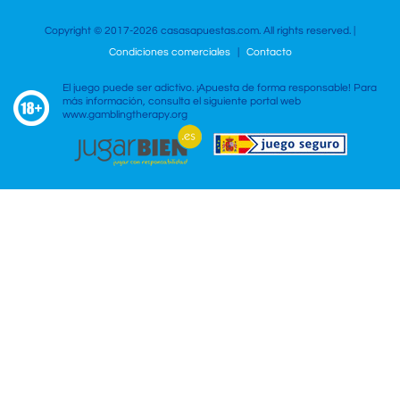
Copyright © 2017-2026 casasapuestas.com. All rights reserved. |
Condiciones comerciales
|
Contacto
El juego puede ser adictivo. ¡Apuesta de forma responsable! Para
más información, consulta el siguiente portal web
www.gamblingtherapy.org