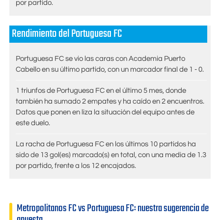
por partido.
Rendimiento del Portuguesa FC
Portuguesa FC se vio las caras con Academia Puerto
Cabello en su último partido, con un marcador final de 1 - 0.
1 triunfos de Portuguesa FC en el último 5 mes, donde
también ha sumado 2 empates y ha caído en 2 encuentros.
Datos que ponen en liza la situación del equipo antes de
este duelo.
La racha de Portuguesa FC en los últimos 10 partidos ha
sido de 13 gol(es) marcado(s) en total, con una media de 1.3
por partido, frente a los 12 encajados.
Metropolitanos FC vs Portuguesa FC: nuestra sugerencia de
apuesta.