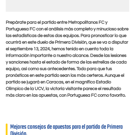
Prepárate para el partido entre Metropolitanos FC y
Portuguesa FC con el análisis más completo y minucioso sobre
las estadísticas de estos dos equipos. Para pronosticar lo que
ocurrirá en este duelo de Primera División, que se va a disputar
el
septiembre 13, 2024
, hemos tenido en cuenta toda la
información importante a nuestro alcance. Desde las lesiones
y sanciones hasta el estado de forma de las estrellas de cada
equipo, así como sus antecedentes. Todo para que tus
pronósticos en este partido sean los más certeros. Aunque el
partido se jugará en Caracas, en el magnífico Estadio
Olímpico de la UCV, la victoria visitante parece el resultado
más claro en las apuestas, con Portuguesa FC como favorito.
Mejores consejos de apuestas para el partido de Primera
División.