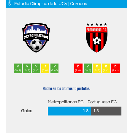
Estadio Olímpico de la UCV | Caracas
V
V
V
E
V
D
V
E
E
D
(5 - 2)
(2 - 1)
(1 - 2)
(0 - 0)
(2 - 0)
(1 - 0)
(3 - 4)
(2 - 2)
(1 - 1)
(2 - 1)
Racha en los últimos 10 partidos.
Metropolitanos FC
Portuguesa FC
Goles
1.8
1.3