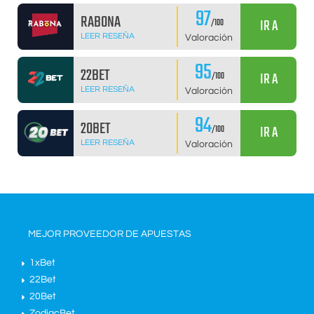
97
RABONA
IR A
/100
LEER RESEÑA
Valoración
95
22BET
IR A
/100
LEER RESEÑA
Valoración
94
20BET
IR A
/100
LEER RESEÑA
Valoración
MEJOR PROVEEDOR DE APUESTAS
1xBet
22Bet
20Bet
ZodiacBet