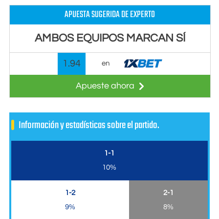
APUESTA SUGERIDA DE EXPERTO
AMBOS EQUIPOS MARCAN SÍ
1.94
en
Apueste ahora
Información y estadísticas sobre el partido.
1-1
10%
1-2
2-1
9%
8%