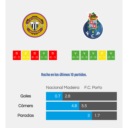
D
E
D
V
D
V
V
V
E
V
(2 - 1)
(2 - 2)
(0 - 2)
(1 - 0)
(2 - 1)
(4 - 0)
(0 - 3)
(2 - 0)
(1 - 1)
(2 - 0)
Racha en los últimos 10 partidos.
Nacional Madeira
F.C. Porto
Goles
0.7
2.8
Córners
4.8
5.5
Paradas
3
1.7