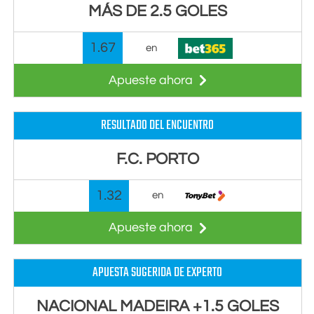
MÁS DE 2.5 GOLES
1.67
en
Apueste ahora
RESULTADO DEL ENCUENTRO
F.C. PORTO
1.32
en
Apueste ahora
APUESTA SUGERIDA DE EXPERTO
NACIONAL MADEIRA +1.5 GOLES