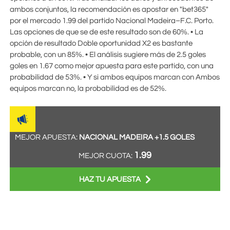
ambos conjuntos, la recomendación es apostar en "
bet365
"
por el mercado
1.99
del partido Nacional Madeira–F.C. Porto.
Las opciones de que se de este resultado son de 60%. • La
opción de resultado Doble oportunidad X2 es bastante
probable, con un 85%. • El análisis sugiere más de 2.5 goles
goles en
1.67
como mejor apuesta para este partido, con una
probabilidad de 53%. • Y si ambos equipos marcan con Ambos
equipos marcan no, la probabilidad es de 52%.
MEJOR APUESTA:
NACIONAL MADEIRA +1.5 GOLES
1.99
MEJOR CUOTA:
HAZ TU APUESTA