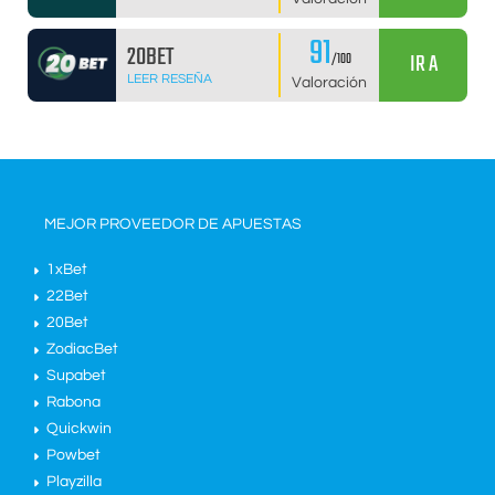
91
20BET
IR A
/100
LEER RESEÑA
Valoración
MEJOR PROVEEDOR DE APUESTAS
1xBet
22Bet
20Bet
ZodiacBet
Supabet
Rabona
Quickwin
Powbet
Playzilla