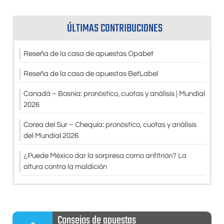
ÚLTIMAS CONTRIBUCIONES
Reseña de la casa de apuestas Opabet
Reseña de la casa de apuestas BetLabel
Canadá – Bosnia: pronóstico, cuotas y análisis | Mundial
2026
Corea del Sur – Chequia: pronóstico, cuotas y análisis
del Mundial 2026
¿Puede México dar la sorpresa como anfitrión? La
altura contra la maldición
Consejos de apuestas