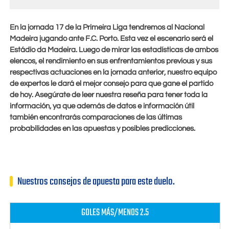
En la jornada 17 de la Primeira Liga tendremos al Nacional
Madeira jugando ante F.C. Porto. Esta vez el escenario será el
Estádio da Madeira. Luego de mirar las estadísticas de ambos
elencos, el rendimiento en sus enfrentamientos previous y sus
respectivas actuaciones en la jornada anterior, nuestro equipo
de expertos le dará el mejor consejo para que gane el partido
de hoy. Asegúrate de leer nuestra reseña para tener toda la
información, ya que además de datos e información útil
también encontrarás comparaciones de las últimas
probabilidades en las apuestas y posibles predicciones.
Nuestros consejos de apuesta para este duelo.
GOLES MÁS/MENOS 2.5