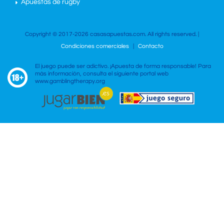
Apuestas de rugby
Copyright © 2017-2026 casasapuestas.com. All rights reserved. |
Condiciones comerciales
|
Contacto
El juego puede ser adictivo. ¡Apuesta de forma responsable! Para
más información, consulta el siguiente portal web
www.gamblingtherapy.org