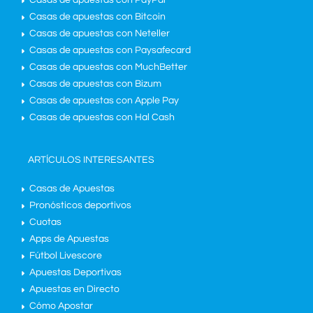
Casas de apuestas con Bitcoin
Casas de apuestas con Neteller
Casas de apuestas con Paysafecard
Casas de apuestas con MuchBetter
Casas de apuestas con Bizum
Casas de apuestas con Apple Pay
Casas de apuestas con Hal Cash
ARTÍCULOS INTERESANTES
Casas de Apuestas
Pronósticos deportivos
Cuotas
Apps de Apuestas
Fútbol Livescore
Apuestas Deportivas
Apuestas en Directo
Cómo Apostar