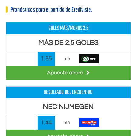
Pronósticos para el partido de Eredivisie.
GOLES MÁS/MENOS 2.5
MÁS DE 2.5 GOLES
1.35
en
Apueste ahora
RESULTADO DEL ENCUENTRO
NEC NIJMEGEN
1.44
en