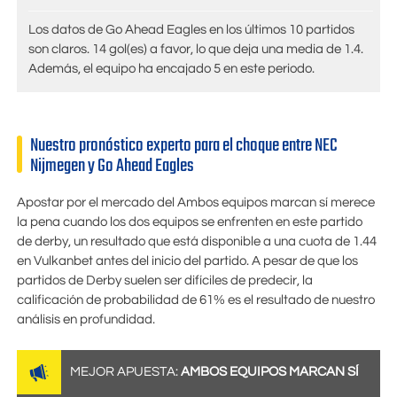
Los datos de Go Ahead Eagles en los últimos 10 partidos
son claros. 14 gol(es) a favor, lo que deja una media de 1.4.
Además, el equipo ha encajado 5 en este periodo.
Nuestro pronóstico experto para el choque entre NEC
Nijmegen y Go Ahead Eagles
Apostar por el mercado del Ambos equipos marcan sí merece
la pena cuando los dos equipos se enfrenten en este partido
de derby, un resultado que está disponible a una cuota de
1.44
en
Vulkanbet
antes del inicio del partido. A pesar de que los
partidos de Derby suelen ser difíciles de predecir, la
calificación de probabilidad de 61% es el resultado de nuestro
análisis en profundidad.
MEJOR APUESTA:
AMBOS EQUIPOS MARCAN SÍ