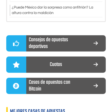
¿Puede México dar la sorpresa como anfitrión? La
altura contra la maldición
Consejos de apuestas
deportivas
Cuotas
Casas de apuestas con
Bitcoin
MEJORES CASAS DE APUESTAS