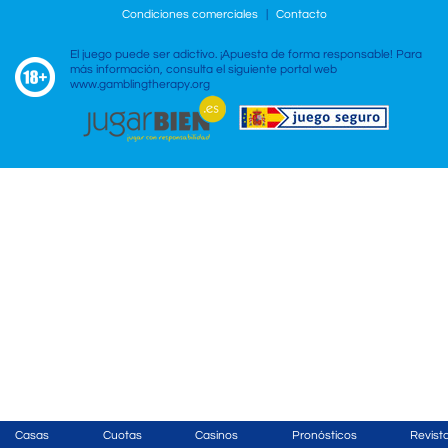
Condiciones comerciales
|
Contacto
El juego puede ser adictivo. ¡Apuesta de forma responsable! Para
más información, consulta el siguiente portal web
www.gamblingtherapy.org
Casas
Cuotas
Casinos
Pronósticos
Revist