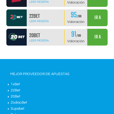
LEER RESEÑA
Valoración
95
22BET
IR A
/100
LEER RESEÑA
Valoración
91
20BET
IR A
/100
LEER RESEÑA
Valoración
MEJOR PROVEEDOR DE APUESTAS
1xBet
22Bet
20Bet
ZodiacBet
Supabet