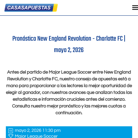
Pronóstico New England Revolution - Charlotte FC |
mayo 2, 2026
Antes del partido de Major League Soccer entre New England
Revolution y Charlotte FC, nuestro consejo de apuestas está a
mano para proporcionar a los lectores la mejor oportunidad de
elegir al ganador, con nuestros avances que analizan todas las
estadísticas e información cruciales antes del comienzo.
Consulta nuestro mejor pronóstico y las mejores cuotas a
continuación.
mayo 2, 2026 11:30 pm
Major League Soccer