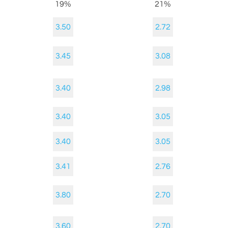
19%
21%
3.50
2.72
3.45
3.08
3.40
2.98
3.40
3.05
3.40
3.05
3.41
2.76
3.80
2.70
3.60
2.70