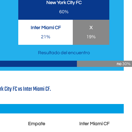
New York City FC
60%
Inter Miami CF
X
21%
19%
Resultado del encuentro
no
30%
k City FC vs Inter Miami CF.
Empate
Inter Miami CF