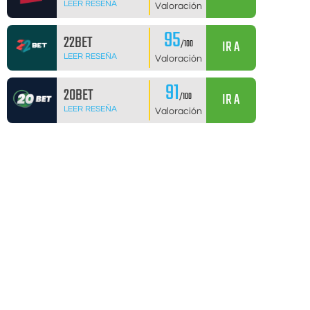
LEER RESEÑA
Valoración
95
22BET
IR A
/100
LEER RESEÑA
Valoración
91
20BET
IR A
/100
LEER RESEÑA
Valoración