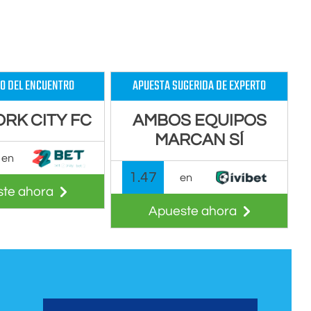
O DEL ENCUENTRO
APUESTA SUGERIDA DE EXPERTO
RK CITY FC
AMBOS EQUIPOS
MARCAN SÍ
en
1.47
en
te ahora
Apueste ahora