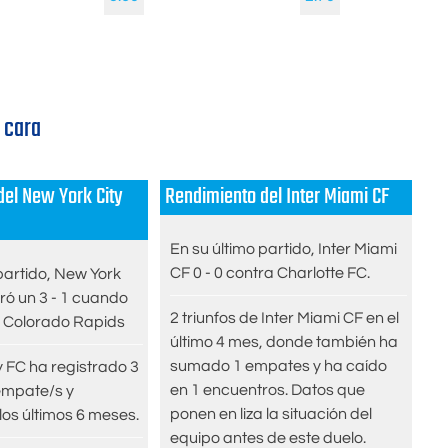
 cara
del New York City
Rendimiento del Inter Miami CF
En su último partido, Inter Miami
CF 0 - 0 contra Charlotte FC.
partido, New York
tró un 3 - 1 cuando
2 triunfos de Inter Miami CF en el
a Colorado Rapids
último 4 mes, donde también ha
sumado 1 empates y ha caído
y FC ha registrado 3
en 1 encuentros. Datos que
 empate/s y
ponen en liza la situación del
los últimos 6 meses.
equipo antes de este duelo.