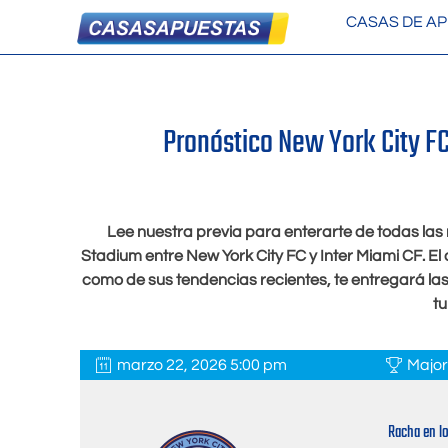
CASAS DE A
Pronóstico New York City FC
Lee nuestra previa para enterarte de todas las
Stadium entre New York City FC y Inter Miami CF. El 
como de sus tendencias recientes, te entregará la
t
marzo 22, 2026 5:00 pm
Major
Racha en lo