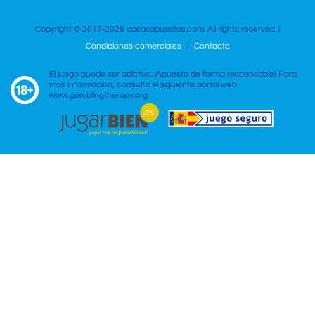
Copyright © 2017-2026 casasapuestas.com. All rights reserved. |
Condiciones comerciales
|
Contacto
El juego puede ser adictivo. ¡Apuesta de forma responsable! Para
más información, consulta el siguiente portal web
www.gamblingtherapy.org