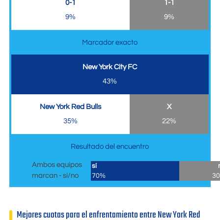
0-1
1-1
9%
9%
Marcador exacto
New York City FC
43%
New York Red Bulls
X
35%
22%
Resultado del encuentro
Ambos equipos
sí
marcan - sí/no
70%
3
Mejores cuotas para el enfrentamiento entre New York Red