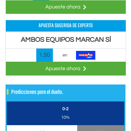
Apueste ahora
APUESTA SUGERIDA DE EXPERTO
AMBOS EQUIPOS MARCAN SÍ
1.50
en
Apueste ahora
Predicciones para el duelo.
0-2
10%