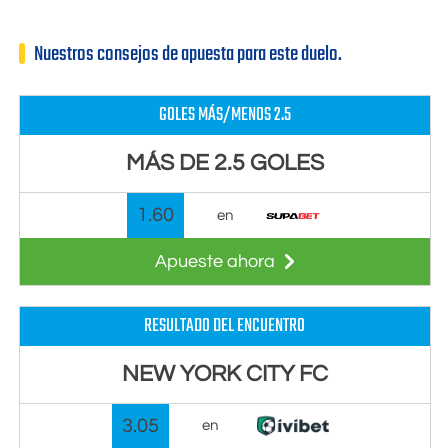
Nuestros consejos de apuesta para este duelo.
GOLES MÁS/MENOS 2.5
MÁS DE 2.5 GOLES
1.60
en
Apueste ahora
RESULTADO DEL ENCUENTRO
NEW YORK CITY FC
3.05
en