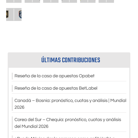
ÚLTIMAS CONTRIBUCIONES
Reseña de la casa de apuestas Opabet
Reseña de la casa de apuestas BetLabel
Canadá – Bosnia: pronóstico, cuotas y análisis | Mundial
2026
Corea del Sur – Chequia: pronóstico, cuotas y análisis
del Mundial 2026