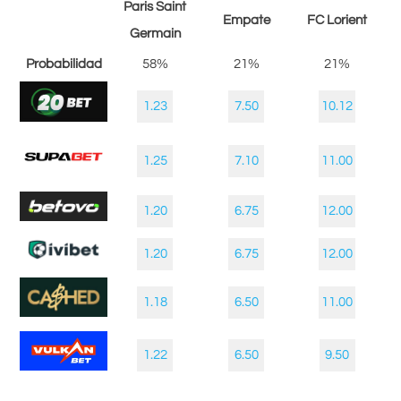
Paris Saint
Empate
FC Lorient
Germain
Probabilidad
58%
21%
21%
1.23
7.50
10.12
1.25
7.10
11.00
1.20
6.75
12.00
1.20
6.75
12.00
1.18
6.50
11.00
1.22
6.50
9.50