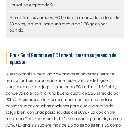
Lorient ha empatado 9.
En sus últimos partidos, FC Lorient ha marcado un total de
30 goles, lo que supone una media de 1.36 goles por
partido.
Paris Saint Germain vs FC Lorient: nuestra sugerencia de
apuesta.
Nuestro análisis detallado de ambos equipos nos permite
realizar un buen pronóstico para este partido de Ligue 1 .
Nuestro consejo es jugar al mercado FC Lorient +1.5 Goles,
donde vas a encontrar una buena cuota de
2.25
ofrecida por
20bet
. El estado de forma de ambos equipos nos invita a
pensar que hay muchas opciones para que ese mercado
salga bien, con unas posibilidades del 66%. • La opción de
resultado Doble oportunidad 12 es bastante probable, con un
79%. • El análisis sugiere más de 2.5 goles goles en
1.35
como