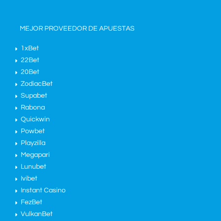
MEJOR PROVEEDOR DE APUESTAS
1xBet
22Bet
20Bet
ZodiacBet
Supabet
Rabona
Quickwin
Powbet
Playzilla
Megapari
Lunubet
Ivibet
Instant Casino
FezBet
VulkanBet