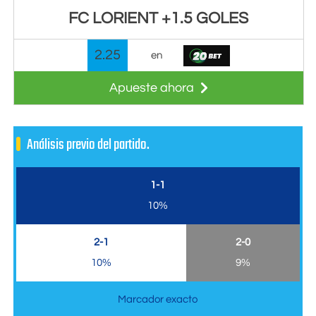
FC LORIENT +1.5 GOLES
2.25
en
Apueste ahora
Análisis previo del partido.
1-1
10%
2-1
2-0
10%
9%
Marcador exacto