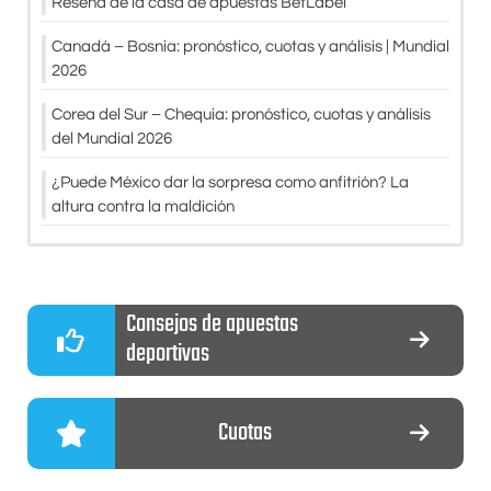
Reseña de la casa de apuestas BetLabel
Canadá – Bosnia: pronóstico, cuotas y análisis | Mundial
2026
Corea del Sur – Chequia: pronóstico, cuotas y análisis
del Mundial 2026
¿Puede México dar la sorpresa como anfitrión? La
altura contra la maldición
Consejos de apuestas
deportivas
Cuotas