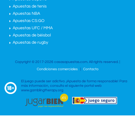
Apuestas de tenis
Apuestas NBA
Apuestas CS:GO
Apuestas UFC / MMA
Apuestas de béisbol
Apuestas de rugby
Copyright © 2017-2026 casasapuestas.com. All rights reserved. |
Condiciones comerciales
|
Contacto
El juego puede ser adictivo. ¡Apuesta de forma responsable! Para
más información, consulta el siguiente portal web
www.gamblingtherapy.org