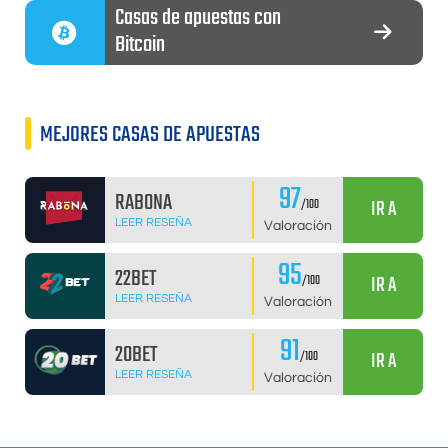
Casas de apuestas con
Bitcoin
MEJORES CASAS DE APUESTAS
97
RABONA
IR A
/100
LEER RESEÑA
Valoración
95
22BET
IR A
/100
LEER RESEÑA
Valoración
91
20BET
IR A
/100
LEER RESEÑA
Valoración