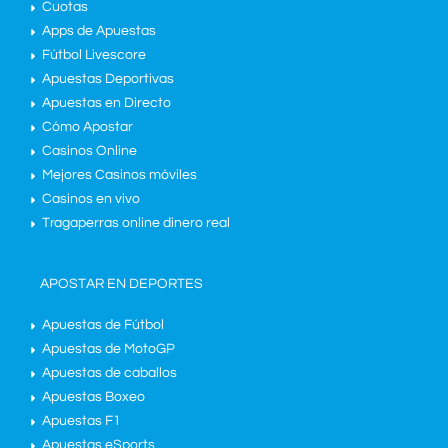
Cuotas
Apps de Apuestas
Fútbol Livescore
Apuestas Deportivas
Apuestas en Directo
Cómo Apostar
Casinos Online
Mejores Casinos móviles
Casinos en vivo
Tragaperras online dinero real
APOSTAR EN DEPORTES
Apuestas de Fútbol
Apuestas de MotoGP
Apuestas de caballos
Apuestas Boxeo
Apuestas F1
Apuestas eSports