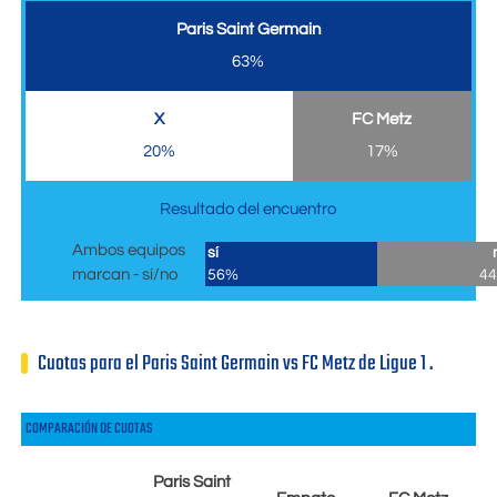
Paris Saint Germain
63%
X
FC Metz
20%
17%
Resultado del encuentro
Ambos equipos
sí
marcan - sí/no
56%
4
Cuotas para el Paris Saint Germain vs FC Metz de Ligue 1 .
COMPARACIÓN DE CUOTAS
Paris Saint