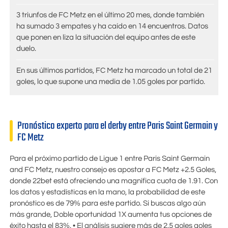
3 triunfos de FC Metz en el último 20 mes, donde también
ha sumado 3 empates y ha caído en 14 encuentros. Datos
que ponen en liza la situación del equipo antes de este
duelo.
En sus últimos partidos, FC Metz ha marcado un total de 21
goles, lo que supone una media de 1.05 goles por partido.
Pronóstico experto para el derby entre Paris Saint Germain y
FC Metz
Para el próximo partido de Ligue 1 entre Paris Saint Germain
and FC Metz, nuestro consejo es apostar a FC Metz +2.5 Goles,
donde
22bet
está ofreciendo una magnífica cuota de
1.91
. Con
los datos y estadísticas en la mano, la probabilidad de este
pronóstico es de 79% para este partido. Si buscas algo aún
más grande, Doble oportunidad 1X aumenta tus opciones de
éxito hasta el 83%. • El análisis sugiere más de 2.5 goles goles