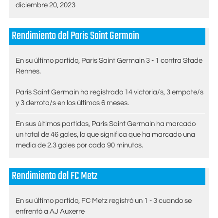
diciembre 20, 2023
Rendimiento del Paris Saint Germain
En su último partido, Paris Saint Germain 3 - 1 contra Stade
Rennes.
Paris Saint Germain ha registrado 14 victoria/s, 3 empate/s
y 3 derrota/s en los últimos 6 meses.
En sus últimos partidos, Paris Saint Germain ha marcado
un total de 46 goles, lo que significa que ha marcado una
media de 2.3 goles por cada 90 minutos.
Rendimiento del FC Metz
En su último partido, FC Metz registró un 1 - 3 cuando se
enfrentó a AJ Auxerre