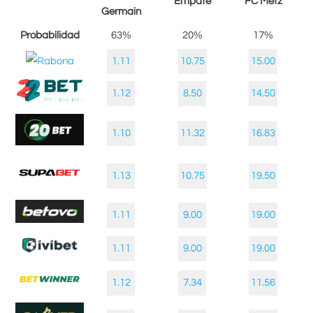
Empate
FC Metz
Germain
Probabilidad
63%
20%
17%
1.11
10.75
15.00
1.12
8.50
14.50
1.10
11.32
16.83
1.13
10.75
19.50
1.11
9.00
19.00
1.11
9.00
19.00
1.12
7.34
11.56