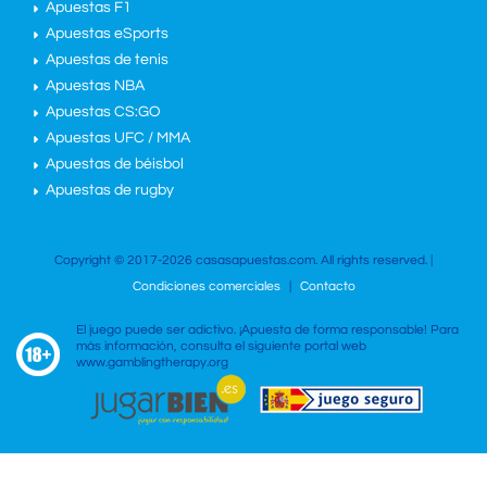
Apuestas F1
Apuestas eSports
Apuestas de tenis
Apuestas NBA
Apuestas CS:GO
Apuestas UFC / MMA
Apuestas de béisbol
Apuestas de rugby
Copyright © 2017-2026 casasapuestas.com. All rights reserved. |
Condiciones comerciales
|
Contacto
El juego puede ser adictivo. ¡Apuesta de forma responsable! Para
más información, consulta el siguiente portal web
www.gamblingtherapy.org