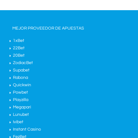
MEJOR PROVEEDOR DE APUESTAS
1xBet
22Bet
20Bet
ZodiacBet
Supabet
Rabona
Quickwin
Powbet
Playzilla
Megapari
Lunubet
Ivibet
Instant Casino
FezBet