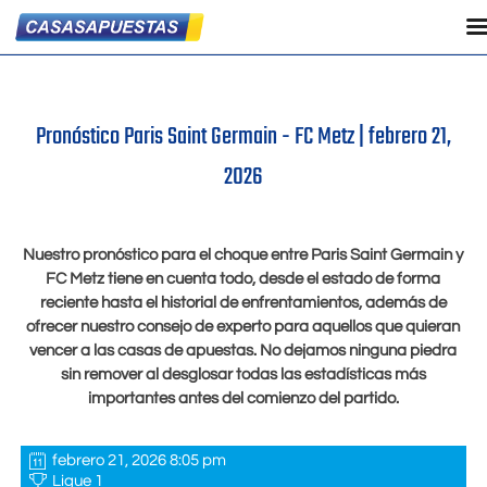
Pronóstico Paris Saint Germain - FC Metz |
febrero 21,
2026
Nuestro pronóstico para el choque entre Paris Saint Germain y
FC Metz tiene en cuenta todo, desde el estado de forma
reciente hasta el historial de enfrentamientos, además de
ofrecer nuestro consejo de experto para aquellos que quieran
vencer a las casas de apuestas. No dejamos ninguna piedra
sin remover al desglosar todas las estadísticas más
importantes antes del comienzo del partido.
febrero 21, 2026 8:05 pm
Ligue 1