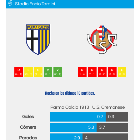
Stadio Ennio Tardini
D
E
E
V
V
D
D
D
D
E
(4 - 1)
(0 - 0)
(1 - 1)
(0 - 1)
(2 - 1)
(1 - 4)
(2 - 1)
(0 - 2)
(3 - 0)
(0 - 0)
Racha en los últimos 10 partidos.
Parma Calcio 1913
U.S. Cremonese
Goles
0.7
0.3
Córners
5.3
3.7
Paradas
2.9
4