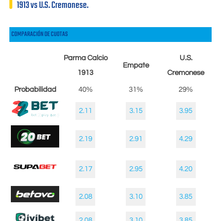
1913 vs U.S. Cremonese.
COMPARACIÓN DE CUOTAS
Parma Calcio
U.S.
Empate
1913
Cremonese
Probabilidad
40%
31%
29%
2.11
3.15
3.95
2.19
2.91
4.29
2.17
2.95
4.20
2.08
3.10
3.85
2.08
3.10
3.85