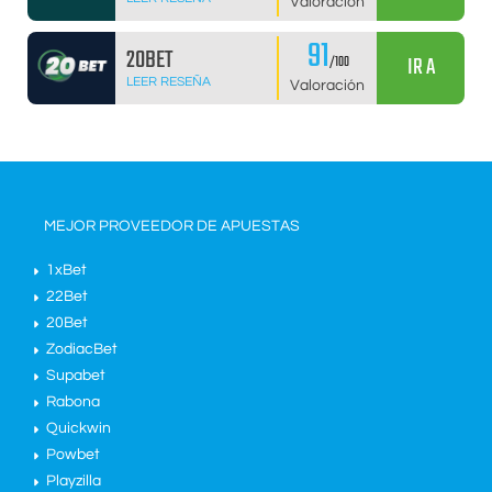
Valoración
91
20BET
IR A
/100
LEER RESEÑA
Valoración
MEJOR PROVEEDOR DE APUESTAS
1xBet
22Bet
20Bet
ZodiacBet
Supabet
Rabona
Quickwin
Powbet
Playzilla