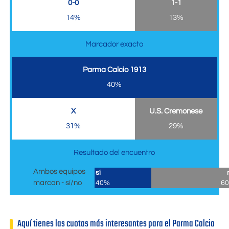
0-0
1-1
14%
13%
Marcador exacto
Parma Calcio 1913
40%
X
U.S. Cremonese
31%
29%
Resultado del encuentro
Ambos equipos
sí
marcan - sí/no
40%
6
Aquí tienes las cuotas más interesantes para el Parma Calcio