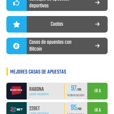
deportivas
Cuotas
Casas de apuestas con
Bitcoin
MEJORES CASAS DE APUESTAS
97
RABONA
IR A
/100
LEER RESEÑA
Valoración
95
22BET
IR A
/100
LEER RESEÑA