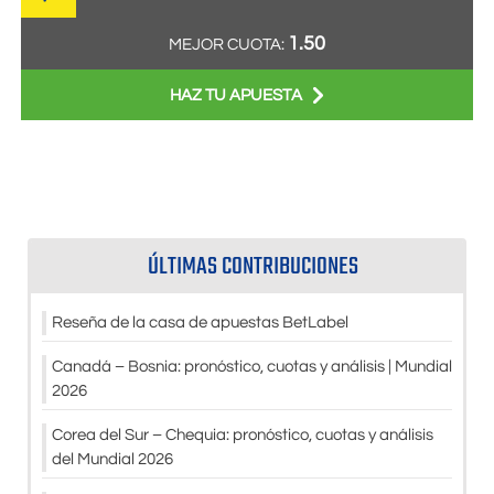
1.50
MEJOR CUOTA:
HAZ TU APUESTA
ÚLTIMAS CONTRIBUCIONES
Reseña de la casa de apuestas BetLabel
Canadá – Bosnia: pronóstico, cuotas y análisis | Mundial
2026
Corea del Sur – Chequia: pronóstico, cuotas y análisis
del Mundial 2026