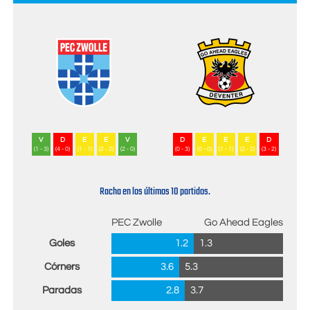
V
D
E
E
V
D
E
E
E
D
(1 - 3)
(4 - 0)
(1 - 1)
(2 - 2)
(2 - 0)
(0 - 3)
(0 - 0)
(1 - 1)
(2 - 2)
(3 - 2)
Racha en los últimos 10 partidos.
PEC Zwolle
Go Ahead Eagles
Goles
1.2
1.3
Córners
3.6
5.3
Paradas
2.8
3.7