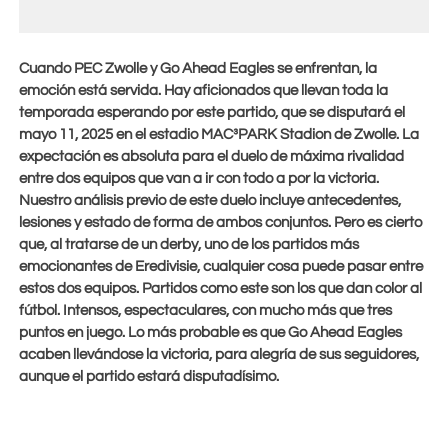
Cuando PEC Zwolle y Go Ahead Eagles se enfrentan, la
emoción está servida. Hay aficionados que llevan toda la
temporada esperando por este partido, que se disputará el
mayo 11, 2025
en el estadio MAC³PARK Stadion de Zwolle. La
expectación es absoluta para el duelo de máxima rivalidad
entre dos equipos que van a ir con todo a por la victoria.
Nuestro análisis previo de este duelo incluye antecedentes,
lesiones y estado de forma de ambos conjuntos. Pero es cierto
que, al tratarse de un derby, uno de los partidos más
emocionantes de Eredivisie, cualquier cosa puede pasar entre
estos dos equipos. Partidos como este son los que dan color al
fútbol. Intensos, espectaculares, con mucho más que tres
puntos en juego. Lo más probable es que Go Ahead Eagles
acaben llevándose la victoria, para alegría de sus seguidores,
aunque el partido estará disputadísimo.