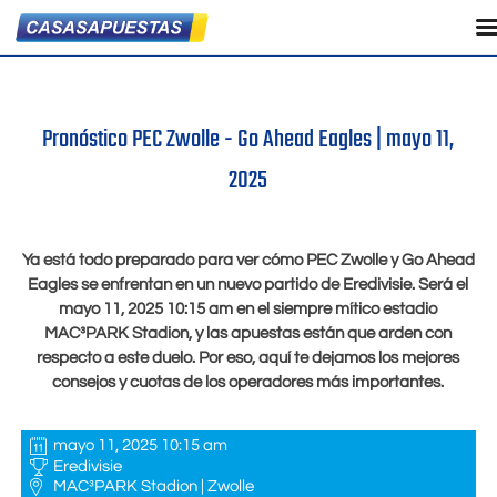
Pronóstico PEC Zwolle - Go Ahead Eagles |
mayo 11,
2025
Ya está todo preparado para ver cómo PEC Zwolle y Go Ahead
Eagles se enfrentan en un nuevo partido de Eredivisie. Será el
mayo 11, 2025 10:15 am
en el siempre mítico estadio
MAC³PARK Stadion, y las apuestas están que arden con
respecto a este duelo. Por eso, aquí te dejamos los mejores
consejos y cuotas de los operadores más importantes.
mayo 11, 2025 10:15 am
Eredivisie
MAC³PARK Stadion | Zwolle