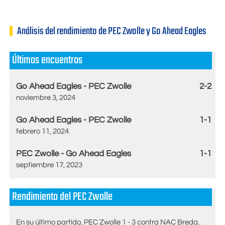
Análisis del rendimiento de PEC Zwolle y Go Ahead Eagles
Últimos encuentros
Go Ahead Eagles - PEC Zwolle
2-2
noviembre 3, 2024
Go Ahead Eagles - PEC Zwolle
1-1
febrero 11, 2024
PEC Zwolle - Go Ahead Eagles
1-1
septiembre 17, 2023
Rendimiento del PEC Zwolle
En su último partido, PEC Zwolle 1 - 3 contra NAC Breda.