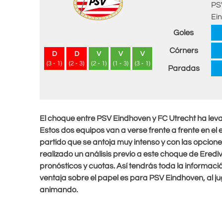
PS
Ei
Goles
Córners
D
D
V
V
V
(3 - 1)
(2 - 3)
(2 - 1)
(1 - 3)
(3 - 1)
Paradas
El choque entre PSV Eindhoven y FC Utrecht ha le
Estos dos equipos van a verse frente a frente en el 
partido que se antoja muy intenso y con las opcion
realizado un análisis previo a este choque de Eredi
pronósticos y cuotas. Así tendrás toda la informac
ventaja sobre el papel es para PSV Eindhoven, al jug
animando.