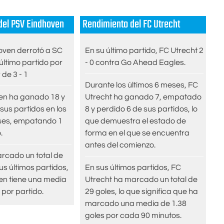
del PSV Eindhoven
Rendimiento del FC Utrecht
oven derrotó a SC
En su último partido, FC Utrecht 2
 último partido por
- 0 contra Go Ahead Eagles.
de 3 - 1
Durante los últimos 6 meses, FC
en ha ganado 18 y
Utrecht ha ganado 7, empatado
sus partidos en los
8 y perdido 6 de sus partidos, lo
ses, empatando 1
que demuestra el estado de
.
forma en el que se encuentra
antes del comienzo.
rcado un total de
us últimos partidos,
En sus últimos partidos, FC
n tiene una media
Utrecht ha marcado un total de
 por partido.
29 goles, lo que significa que ha
marcado una media de 1.38
goles por cada 90 minutos.