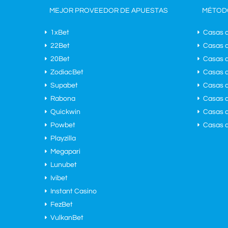
MEJOR PROVEEDOR DE APUESTAS
MÉTOD
1xBet
Casas d
22Bet
Casas d
20Bet
Casas d
ZodiacBet
Casas d
Supabet
Casas 
Rabona
Casas d
Quickwin
Casas d
Powbet
Casas d
Playzilla
Megapari
Lunubet
Ivibet
Instant Casino
FezBet
VulkanBet