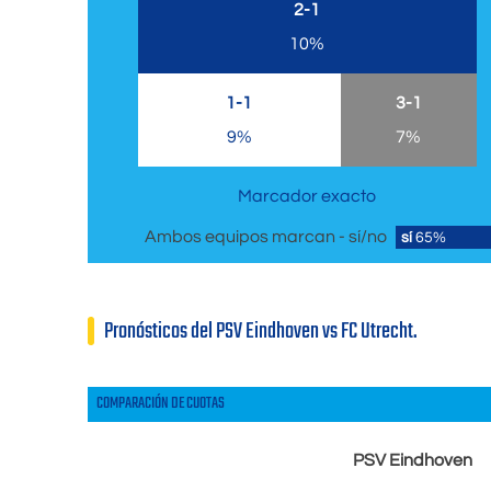
2-1
10%
1-1
3-1
9%
7%
Marcador exacto
Ambos equipos marcan - sí/no
sí
65%
Pronósticos del PSV Eindhoven vs FC Utrecht.
COMPARACIÓN DE CUOTAS
PSV Eindhoven