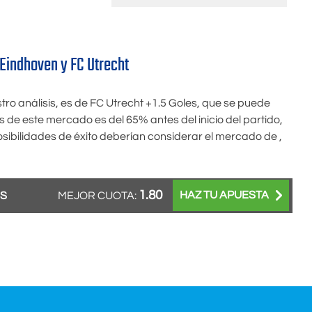
 Eindhoven y FC Utrecht
ro análisis, es de FC Utrecht +1.5 Goles, que se puede
s de este mercado es del 65% antes del inicio del partido,
ibilidades de éxito deberían considerar el mercado de ,
1.80
HAZ TU APUESTA
ES
MEJOR CUOTA: