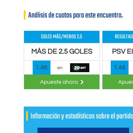
Análisis de cuotas para este encuentro.
GOLES MÁS/MENOS 2.5
RESULTAD
MÁS DE 2.5 GOLES
PSV 
1.46
1.48
en
Apueste ahora
Apues
Información y estadísticas sobre el partido