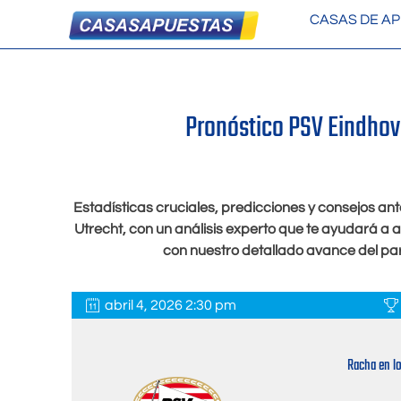
CASAS DE A
Pronóstico PSV Eindhov
Estadísticas cruciales, predicciones y consejos an
Utrecht, con un análisis experto que te ayudará a 
con nuestro detallado avance del par
abril 4, 2026 2:30 pm
Racha en lo