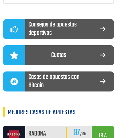
Consejos de apuestas
deportivas
Cuotas
Casas de apuestas con
Bitcoin
MEJORES CASAS DE APUESTAS
97
RABONA
IR A
/100