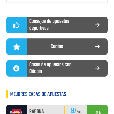
Consejos de apuestas
deportivas
Cuotas
Casas de apuestas con
Bitcoin
MEJORES CASAS DE APUESTAS
97
RABONA
IR A
/100