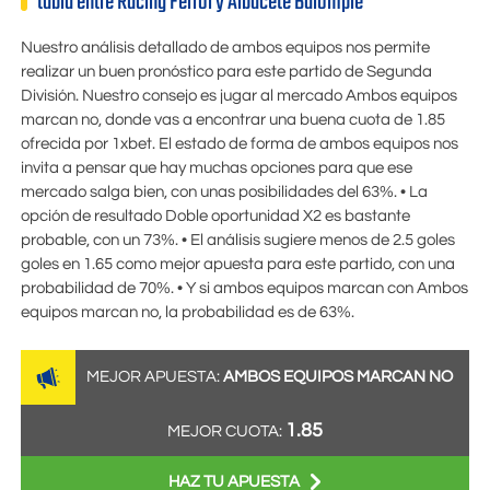
tabla entre Racing Ferrol y Albacete Balompié
Nuestro análisis detallado de ambos equipos nos permite
realizar un buen pronóstico para este partido de Segunda
División. Nuestro consejo es jugar al mercado Ambos equipos
marcan no, donde vas a encontrar una buena cuota de
1.85
ofrecida por
1xbet
. El estado de forma de ambos equipos nos
invita a pensar que hay muchas opciones para que ese
mercado salga bien, con unas posibilidades del 63%. • La
opción de resultado Doble oportunidad X2 es bastante
probable, con un 73%. • El análisis sugiere menos de 2.5 goles
goles en
1.65
como mejor apuesta para este partido, con una
probabilidad de 70%. • Y si ambos equipos marcan con Ambos
equipos marcan no, la probabilidad es de 63%.
MEJOR APUESTA:
AMBOS EQUIPOS MARCAN NO
1.85
MEJOR CUOTA:
HAZ TU APUESTA