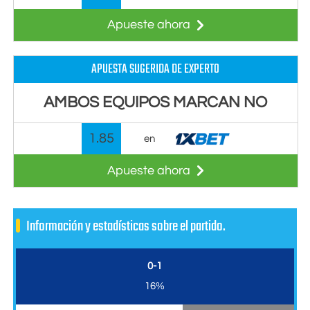
Apueste ahora
APUESTA SUGERIDA DE EXPERTO
AMBOS EQUIPOS MARCAN NO
1.85
en
Apueste ahora
Información y estadísticas sobre el partido.
0-1
16%