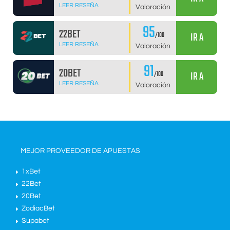
LEER RESEÑA
Valoración
95
22BET
IR A
/100
LEER RESEÑA
Valoración
91
20BET
IR A
/100
LEER RESEÑA
Valoración
MEJOR PROVEEDOR DE APUESTAS
1xBet
22Bet
20Bet
ZodiacBet
Supabet