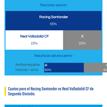
Marcador exacto
Racing Santander
55%
Real Valladolid CF
X
23%
22%
Resultado del encuentro
Ambos equipos
sí
marcan - sí/no
60%
4
Cuotas para el Racing Santander vs Real Valladolid CF de
Segunda División.