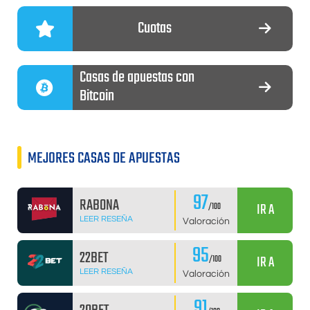
Cuotas
Casas de apuestas con
Bitcoin
MEJORES CASAS DE APUESTAS
97
RABONA
IR A
/100
LEER RESEÑA
Valoración
95
22BET
IR A
/100
LEER RESEÑA
Valoración
91