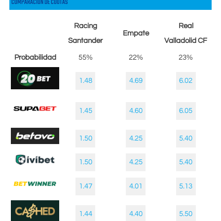
COMPARACIÓN DE CUOTAS
Racing
Real
Empate
Santander
Valladolid CF
Probabilidad
55%
22%
23%
1.48
4.69
6.02
1.45
4.60
6.05
1.50
4.25
5.40
1.50
4.25
5.40
1.47
4.01
5.13
1.44
4.40
5.50