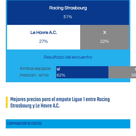
Racing Strasbourg
51%
Le Havre A.C.
X
27%
22%
Resultado del encuentro
Ambos equipos
sí
marcan - sí/no
62%
3
Mejores precios para el empate Ligue 1 entre Racing
Strasbourg y Le Havre A.C.
COMPARACIÓN DE CUOTAS