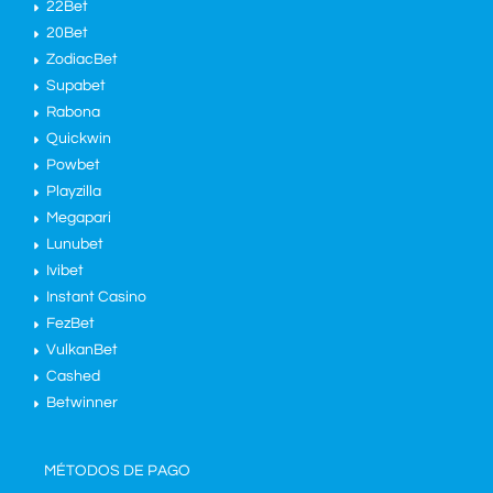
22Bet
20Bet
ZodiacBet
Supabet
Rabona
Quickwin
Powbet
Playzilla
Megapari
Lunubet
Ivibet
Instant Casino
FezBet
VulkanBet
Cashed
Betwinner
MÉTODOS DE PAGO