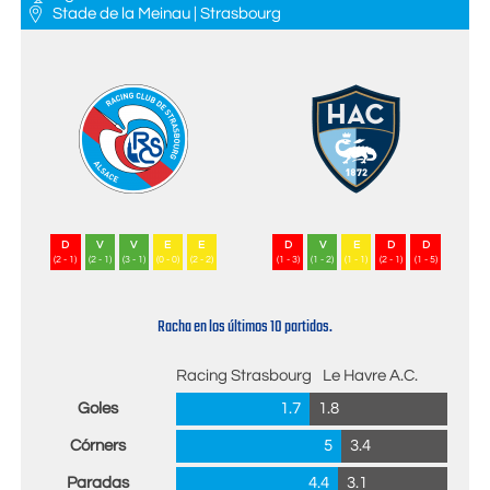
Stade de la Meinau | Strasbourg
D
V
V
E
E
D
V
E
D
D
(2 - 1)
(2 - 1)
(3 - 1)
(0 - 0)
(2 - 2)
(1 - 3)
(1 - 2)
(1 - 1)
(2 - 1)
(1 - 5)
Racha en los últimos 10 partidos.
Racing Strasbourg
Le Havre A.C.
Goles
1.7
1.8
Córners
5
3.4
Paradas
4.4
3.1