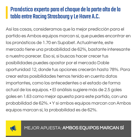
Pronóstico experto para el choque de la parte alta de la
tabla entre Racing Strasbourg y Le Havre A.C.
Así las cosas, consideramos que la mejor predicción para el
partido es Ambos equipos marcan sí, que puedes encontrar en
los pronósticos de
1.70
en
Supabet
. Actualmente, este
mercado tiene una probabilidad de 62%, bastante interesante
a nuestro parecer. Eso sí, si buscas hacer crecer tus
posibilidades puedes apostar por el mercado Doble
oportunidad 12, donde tus opciones crecerán hasta 78%. Para
crear estas posibilidades hemos tenido en cuenta datos
importantes, como los antecedentes o el estado de forma
actual de los equipos. • El análisis sugiere más de 2.5 goles
goles en
1.63
como mejor apuesta para este partido, con una
probabilidad de 62%. • Y si ambos equipos marcan con Ambos
equipos marcan sí, la probabilidad es de 62%.
MEJOR APUESTA:
AMBOS EQUIPOS MARCAN SÍ