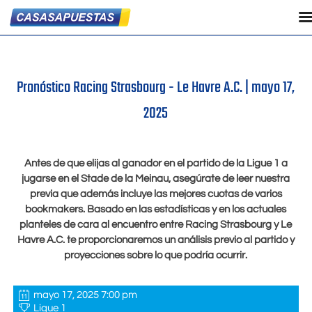
Pronóstico Racing Strasbourg - Le Havre A.C. |
mayo 17,
2025
Antes de que elijas al ganador en el partido de la Ligue 1 a
jugarse en el Stade de la Meinau, asegúrate de leer nuestra
previa que además incluye las mejores cuotas de varios
bookmakers. Basado en las estadísticas y en los actuales
planteles de cara al encuentro entre Racing Strasbourg y Le
Havre A.C. te proporcionaremos un análisis previo al partido y
proyecciones sobre lo que podría ocurrir.
mayo 17, 2025 7:00 pm
Ligue 1