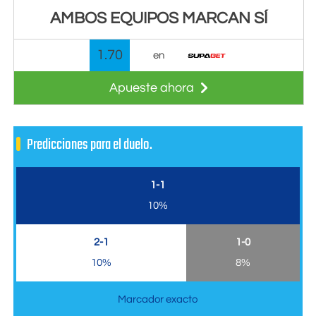
AMBOS EQUIPOS MARCAN SÍ
1.70
en
Apueste ahora
Predicciones para el duelo.
1-1
10%
2-1
1-0
10%
8%
Marcador exacto