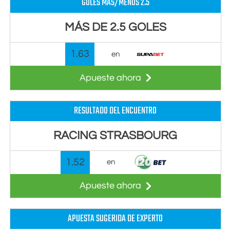
GOLES MÁS/MENOS 2.5
MÁS DE 2.5 GOLES
1.63
en
Apueste ahora
RESULTADO DEL ENCUENTRO
RACING STRASBOURG
1.52
en
Apueste ahora
APUESTA SUGERIDA DE EXPERTO