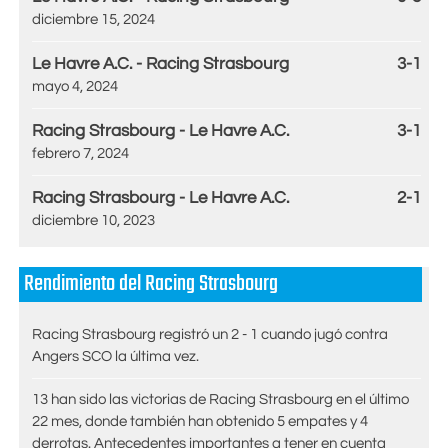
diciembre 15, 2024
Le Havre A.C. - Racing Strasbourg
3-1
mayo 4, 2024
Racing Strasbourg - Le Havre A.C.
3-1
febrero 7, 2024
Racing Strasbourg - Le Havre A.C.
2-1
diciembre 10, 2023
Rendimiento del Racing Strasbourg
Racing Strasbourg registró un 2 - 1 cuando jugó contra
Angers SCO la última vez.
13 han sido las victorias de Racing Strasbourg en el último
22 mes, donde también han obtenido 5 empates y 4
derrotas. Antecedentes importantes a tener en cuenta