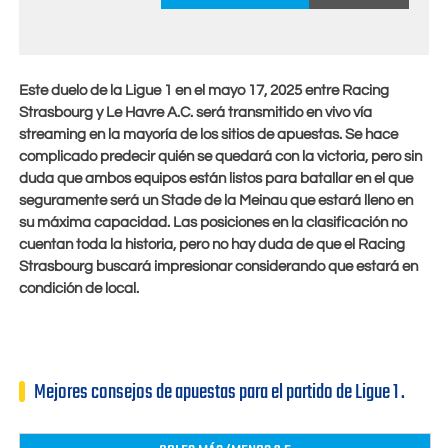
Este duelo de la Ligue 1 en el
mayo 17, 2025
entre Racing
Strasbourg y Le Havre A.C. será transmitido en vivo vía
streaming en la mayoría de los sitios de apuestas. Se hace
complicado predecir quién se quedará con la victoria, pero sin
duda que ambos equipos están listos para batallar en el que
seguramente será un Stade de la Meinau que estará lleno en
su máxima capacidad. Las posiciones en la clasificación no
cuentan toda la historia, pero no hay duda de que el Racing
Strasbourg buscará impresionar considerando que estará en
condición de local.
Mejores consejos de apuestas para el partido de Ligue 1 .