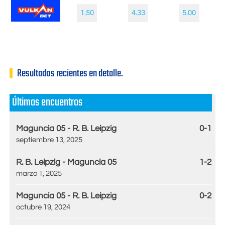
1.50
4.33
5.00
Resultados recientes en detalle.
Últimos encuentros
Maguncia 05 - R. B. Leipzig
0-1
septiembre 13, 2025
R. B. Leipzig - Maguncia 05
1-2
marzo 1, 2025
Maguncia 05 - R. B. Leipzig
0-2
octubre 19, 2024