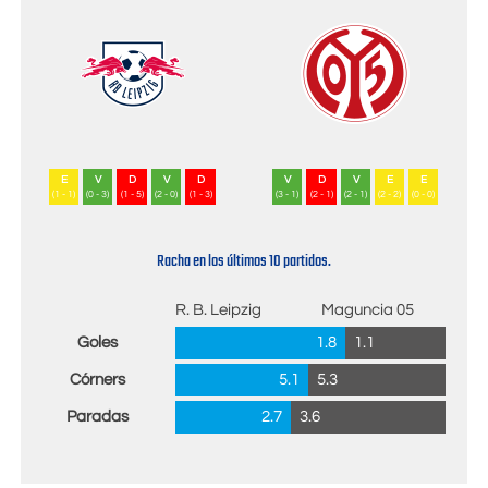
E
V
D
V
D
V
D
V
E
E
(1 - 1)
(0 - 3)
(1 - 5)
(2 - 0)
(1 - 3)
(3 - 1)
(2 - 1)
(2 - 1)
(2 - 2)
(0 - 0)
Racha en los últimos 10 partidos.
R. B. Leipzig
Maguncia 05
Goles
1.8
1.1
Córners
5.1
5.3
Paradas
2.7
3.6