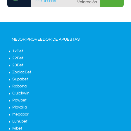
LEER RESEÑA
Valoración
MEJOR PROVEEDOR DE APUESTAS
1xBet
22Bet
20Bet
ZodiacBet
Supabet
Rabona
Quickwin
Powbet
Playzilla
Megapari
Lunubet
Ivibet