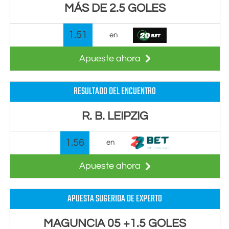
MÁS DE 2.5 GOLES
1.51
en
Apueste ahora
RESULTADO DEL ENCUENTRO
R. B. LEIPZIG
1.56
en
Apueste ahora
APUESTA SUGERIDA DE EXPERTO
MAGUNCIA 05 +1.5 GOLES