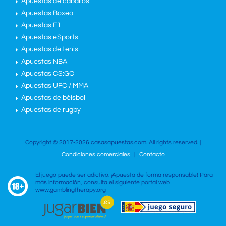
Apuestas de caballos
Apuestas Boxeo
Apuestas F1
Apuestas eSports
Apuestas de tenis
Apuestas NBA
Apuestas CS:GO
Apuestas UFC / MMA
Apuestas de béisbol
Apuestas de rugby
Copyright © 2017-2026 casasapuestas.com. All rights reserved. |
Condiciones comerciales
|
Contacto
El juego puede ser adictivo. ¡Apuesta de forma responsable! Para
más información, consulta el siguiente portal web
www.gamblingtherapy.org