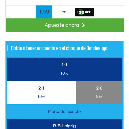
1.59
en
Apueste ahora
Datos a tener en cuenta en el choque de Bundesliga.
1-1
10%
2-1
2-0
10%
8%
Marcador exacto
R. B. Leipzig