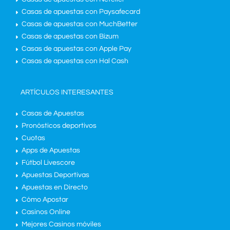
Casas de apuestas con Paysafecard
Casas de apuestas con MuchBetter
Casas de apuestas con Bizum
Casas de apuestas con Apple Pay
Casas de apuestas con Hal Cash
ARTÍCULOS INTERESANTES
Casas de Apuestas
Pronósticos deportivos
Cuotas
Apps de Apuestas
Fútbol Livescore
Apuestas Deportivas
Apuestas en Directo
Cómo Apostar
Casinos Online
Mejores Casinos móviles