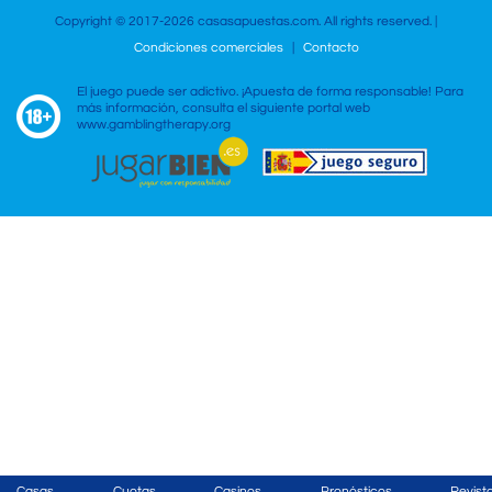
Copyright © 2017-2026 casasapuestas.com. All rights reserved. |
Condiciones comerciales
|
Contacto
El juego puede ser adictivo. ¡Apuesta de forma responsable! Para
más información, consulta el siguiente portal web
www.gamblingtherapy.org
Casas
Cuotas
Casinos
Pronósticos
Revist