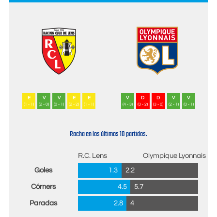
E
V
V
E
E
V
D
D
V
V
(1 - 1)
(2 - 0)
(0 - 1)
(2 - 2)
(1 - 1)
(4 - 3)
(0 - 2)
(3 - 0)
(2 - 1)
(0 - 1)
Racha en los últimos 10 partidos.
R.C. Lens
Olympique Lyonnais
Goles
1.3
2.2
Córners
4.5
5.7
Paradas
2.8
4