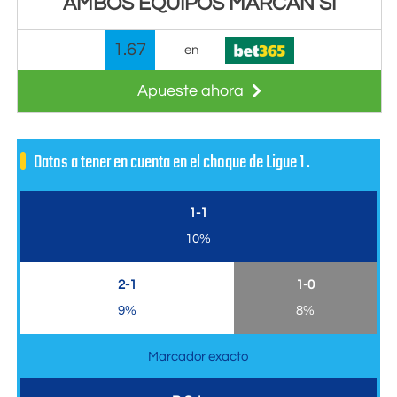
AMBOS EQUIPOS MARCAN SÍ
1.67
en
Apueste ahora
Datos a tener en cuenta en el choque de Ligue 1 .
1-1
10%
2-1
1-0
9%
8%
Marcador exacto