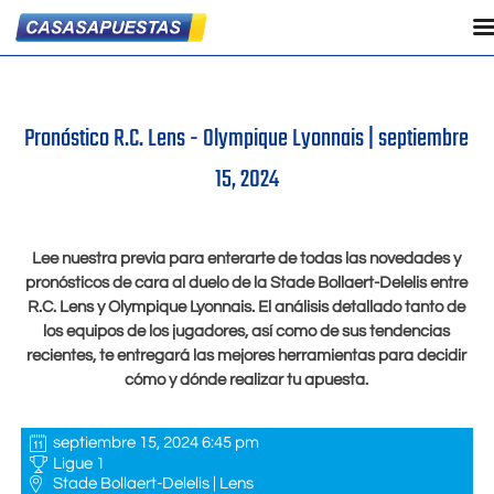
Pronóstico R.C. Lens - Olympique Lyonnais |
septiembre
15, 2024
Lee nuestra previa para enterarte de todas las novedades y
pronósticos de cara al duelo de la Stade Bollaert-Delelis entre
R.C. Lens y Olympique Lyonnais. El análisis detallado tanto de
los equipos de los jugadores, así como de sus tendencias
recientes, te entregará las mejores herramientas para decidir
cómo y dónde realizar tu apuesta.
septiembre 15, 2024 6:45 pm
Ligue 1
Stade Bollaert-Delelis | Lens