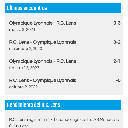
Últimos encuentros
Olympique Lyonnais - R.C. Lens
0-3
marzo 3, 2024
R.C. Lens - Olympique Lyonnais
3-2
diciembre 2, 2023
Olympique Lyonnais - R.C. Lens
2-1
febrero 12, 2023
R.C. Lens - Olympique Lyonnais
1-0
octubre 2, 2022
Rendimiento del R.C. Lens
R.C. Lens registró un 1 - 1 cuando jugó contra AS Monaco la
última vez.