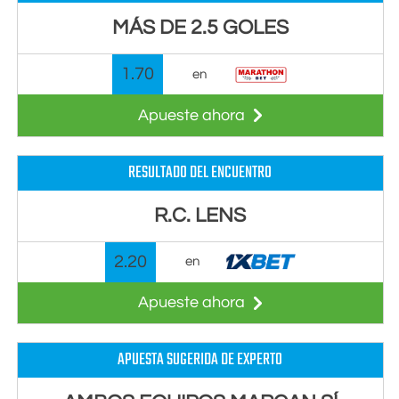
MÁS DE 2.5 GOLES
1.70
en
Apueste ahora
RESULTADO DEL ENCUENTRO
R.C. LENS
2.20
en
Apueste ahora
APUESTA SUGERIDA DE EXPERTO