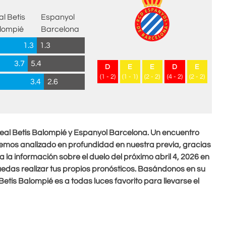
l Betis
Espanyol
lompié
Barcelona
1.3
1.3
3.7
5.4
D
E
E
D
E
(1 - 2)
(1 - 1)
(2 - 2)
(4 - 2)
(2 - 2)
3.4
2.6
Real Betis Balompié y Espanyol Barcelona. Un encuentro
emos analizado en profundidad en nuestra previa, gracias
 la información sobre el duelo del próximo
abril 4, 2026
en
uedas realizar tus propios pronósticos. Basándonos en su
 Betis Balompié es a todas luces favorito para llevarse el