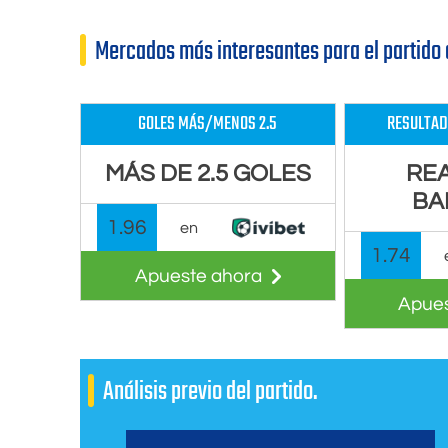
Mercados más interesantes para el partido 
GOLES MÁS/MENOS 2.5
RESULTAD
MÁS DE 2.5 GOLES
REA
BA
1.96
en
1.74
Apueste ahora
Apues
Análisis previo del partido.