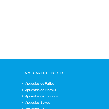
APOSTAR EN DEPORTES
Apuestas de Fútbol
Apuestas de MotoGP
Apuestas de caballos
Apuestas Boxeo
Apuestas F1