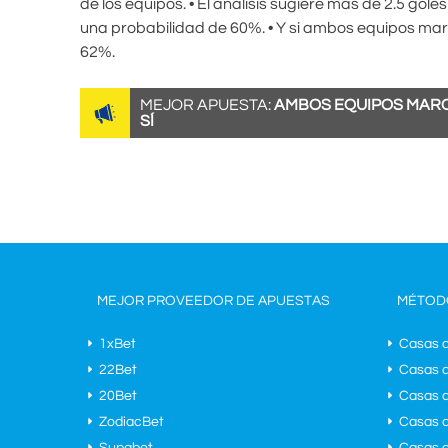
de los equipos. • El análisis sugiere más de 2.5 gole
una probabilidad de 60%. • Y si ambos equipos ma
62%.
MEJOR APUESTA:
AMBOS EQUIPOS MAR
SÍ
MEJOR PROVEEDOR DE APUESTAS
MÉTOD
1xBet
Casas d
22Bet
Casas d
20Bet
Casas d
ZodiacBet
Casas d
Supabet
Casas 