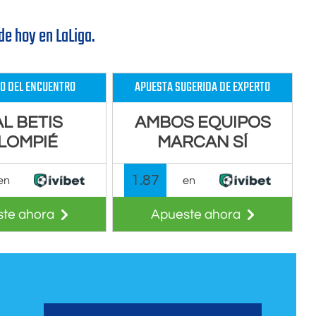
de hoy en LaLiga.
O DEL ENCUENTRO
APUESTA SUGERIDA DE EXPERTO
L BETIS
AMBOS EQUIPOS
LOMPIÉ
MARCAN SÍ
1.87
en
en
te ahora
Apueste ahora