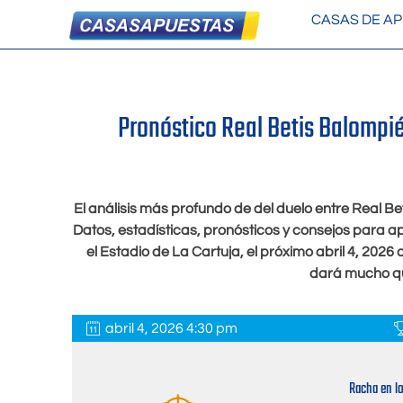
CASAS DE A
Pronóstico Real Betis Balompi
El análisis más profundo de del duelo entre Real B
Datos, estadísticas, pronósticos y consejos para ap
el Estadio de La Cartuja, el próximo
abril 4, 2026
a
dará mucho qu
abril 4, 2026 4:30 pm
Racha en lo