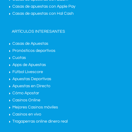
Casas de apuestas con Apple Pay
Casas de apuestas con Hal Cash
ARTÍCULOS INTERESANTES
Casas de Apuestas
Pronósticos deportivos
Cuotas
Apps de Apuestas
Fútbol Livescore
Apuestas Deportivas
Apuestas en Directo
Cómo Apostar
Casinos Online
Mejores Casinos móviles
Casinos en vivo
Tragaperras online dinero real