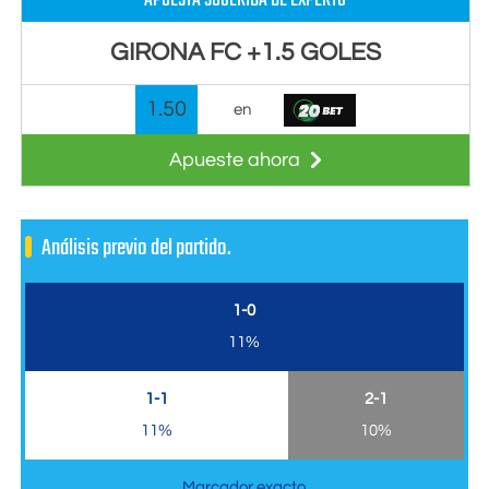
APUESTA SUGERIDA DE EXPERTO
GIRONA FC +1.5 GOLES
1.50
en
Apueste ahora
Análisis previo del partido.
1-0
11%
1-1
2-1
11%
10%
Marcador exacto