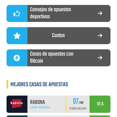
Consejos de apuestas
deportivas
Cuotas
Casas de apuestas con
Bitcoin
MEJORES CASAS DE APUESTAS
97
RABONA
IR A
/100
LEER RESEÑA
Valoración