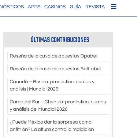
NÓSTICOS
APPS
CASINOS
GUÍA
REVISTA
ÚLTIMAS CONTRIBUCIONES
Reseña de la casa de apuestas Opabet
Reseña de la casa de apuestas BetLabel
Canadá – Bosnia: pronóstico, cuotas y
análisis | Mundial 2026
Corea del Sur – Chequia: pronóstico, cuotas
y análisis del Mundial 2026
¿Puede México dar la sorpresa como
anfitrión? La altura contra la maldición