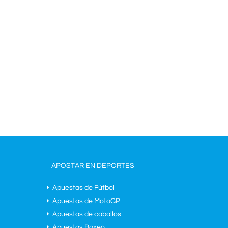
APOSTAR EN DEPORTES
Apuestas de Fútbol
Apuestas de MotoGP
Apuestas de caballos
Apuestas Boxeo