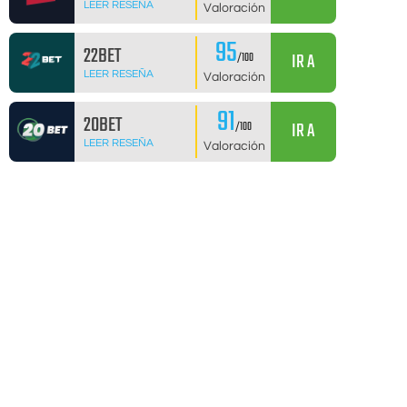
LEER RESEÑA
Valoración
95
22BET
IR A
/100
LEER RESEÑA
Valoración
91
20BET
IR A
/100
LEER RESEÑA
Valoración