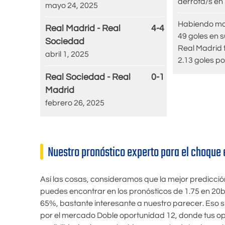
derrota/s en 
mayo 24, 2025
Habiendo ma
Real Madrid - Real
4-4
49 goles en s
Sociedad
Real Madrid 
abril 1, 2025
2.13 goles po
Real Sociedad - Real
0-1
Madrid
febrero 26, 2025
Nuestro pronóstico experto para el choque 
Así las cosas, consideramos que la mejor predicci
puedes encontrar en los pronósticos de
1.75
en
20b
65%, bastante interesante a nuestro parecer. Eso s
por el mercado Doble oportunidad 12, donde tus o