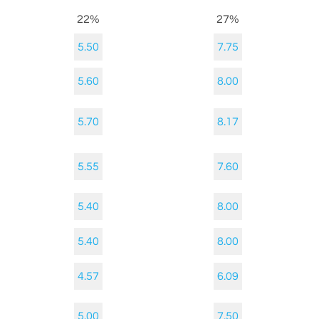
22%
27%
5.50
7.75
5.60
8.00
5.70
8.17
5.55
7.60
5.40
8.00
5.40
8.00
4.57
6.09
5.00
7.50