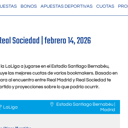
PUESTAS
BONOS
APUESTAS DEPORTIVAS
CUOTAS
PRO
Real Sociedad |
febrero 14, 2026
e la LaLiga a jugarse en el Estadio Santiago Bernabéu,
luye las mejores cuotas de varios bookmakers. Basado en
 cara al encuentro entre Real Madrid y Real Sociedad te
rtido y proyecciones sobre lo que podría ocurrir.
Estadio Santiago Bernabéu |
LaLiga
Madrid