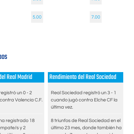
5.00
7.00
pos
del Real Madrid
Rendimiento del Real Sociedad
egistró un 0 - 2
Real Sociedad registró un 3 - 1
contra Valencia C.F.
cuando jugó contra Elche CF la
última vez.
ha registrado 18
8 triunfos de Real Sociedad en el
 empate/s y 2
último 23 mes, donde también ha