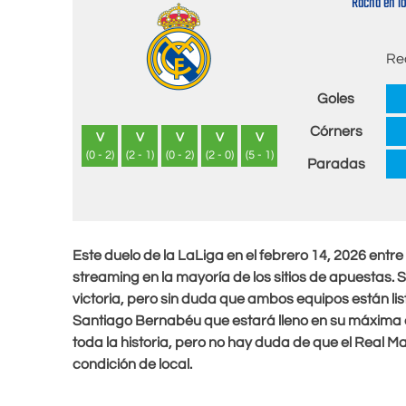
Racha en lo
Re
Goles
Córners
V
V
V
V
V
(0 - 2)
(2 - 1)
(0 - 2)
(2 - 0)
(5 - 1)
Paradas
Este duelo de la LaLiga en el
febrero 14, 2026
entre 
streaming en la mayoría de los sitios de apuestas.
victoria, pero sin duda que ambos equipos están li
Santiago Bernabéu que estará lleno en su máxima c
toda la historia, pero no hay duda de que el Real
condición de local.