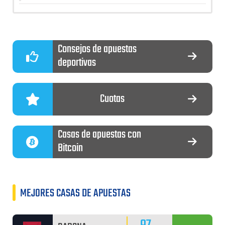
Consejos de apuestas
deportivas
Cuotas
Casas de apuestas con
Bitcoin
MEJORES CASAS DE APUESTAS