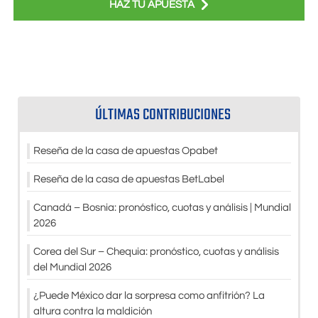
HAZ TU APUESTA
ÚLTIMAS CONTRIBUCIONES
Reseña de la casa de apuestas Opabet
Reseña de la casa de apuestas BetLabel
Canadá – Bosnia: pronóstico, cuotas y análisis | Mundial
2026
Corea del Sur – Chequia: pronóstico, cuotas y análisis
del Mundial 2026
¿Puede México dar la sorpresa como anfitrión? La
altura contra la maldición