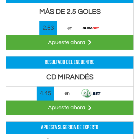
MÁS DE 2.5 GOLES
2.53
en
Apueste ahora
RESULTADO DEL ENCUENTRO
CD MIRANDÉS
4.45
en
Apueste ahora
APUESTA SUGERIDA DE EXPERTO