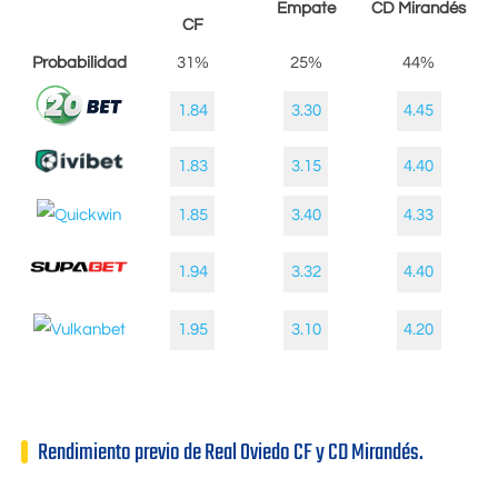
Empate
CD Mirandés
CF
Probabilidad
31%
25%
44%
1.84
3.30
4.45
1.83
3.15
4.40
1.85
3.40
4.33
1.94
3.32
4.40
1.95
3.10
4.20
Rendimiento previo de Real Oviedo CF y CD Mirandés.