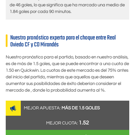
de 46 goles, lo que significa que ha marcado una media de
1.84 goles por cada 90 minutos.
Nuestro pronóstico experto para el choque entre Real
Oviedo CF y CD Mirandés
Nuestro pronóstico para el partido, basado en nuestro análisis,
es de más de 1.5 goles, que se puede encontrar a una cuota de
1.50
en
Quickwin
. La cuotas de este mercado es del 75% antes
del inicio del partido, mientras que aquellos que deseen
aumentar sus posibilidades de éxito deberían considerar el
mercado de , donde la probabilidad aumenta al %.
MEJOR APUESTA:
MÁS DE 1.5 GOLES
1.52
MEJOR CUOTA: