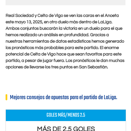
Real Sociedad y Celta de Vigo se ven las caras en el Anoeta
este
mayo 13, 2025
, en otro duelo más dentro de LaLiga.
Ambos conjuntos buscarán la victoria en un duelo para el que
hemos realizado un análisis en profundidad. Gracias a
nuestras herramientas de datos estadísticos hemos generado
los pronósticos más probables para este partido. El enorme
potencial de Celta de Vigo hace que sean favoritos para este
partido, a pesar de jugar fuera. Los pronósticos le dan muchas
opciones de llevarse los tres puntos en San Sebastián.
Mejores consejos de apuestas para el partido de LaLiga.
GOLES MÁS/MENOS 2.5
MÁS DE 2.5 GOLES