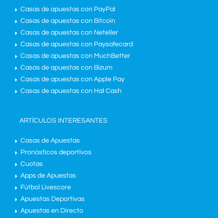
Casas de apuestas con PayPal
Casas de apuestas con Bitcoin
Casas de apuestas con Neteller
Casas de apuestas con Paysafecard
Casas de apuestas con MuchBetter
Casas de apuestas con Bizum
Casas de apuestas con Apple Pay
Casas de apuestas con Hal Cash
ARTÍCULOS INTERESANTES
Casas de Apuestas
Pronósticos deportivos
Cuotas
Apps de Apuestas
Fútbol Livescore
Apuestas Deportivas
Apuestas en Directo