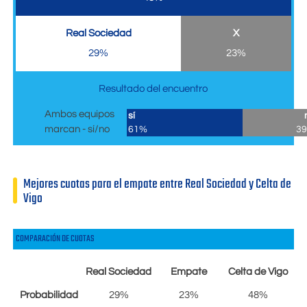
Real Sociedad
X
29%
23%
Resultado del encuentro
Ambos equipos
sí
marcan - sí/no
61%
3
Mejores cuotas para el empate entre Real Sociedad y Celta de
Vigo
COMPARACIÓN DE CUOTAS
Real Sociedad
Empate
Celta de Vigo
Probabilidad
29%
23%
48%