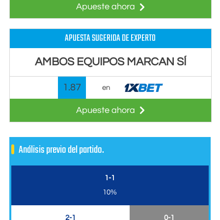
Apueste ahora
APUESTA SUGERIDA DE EXPERTO
AMBOS EQUIPOS MARCAN SÍ
1.87
en
Apueste ahora
Análisis previo del partido.
1-1
10%
2-1
0-1