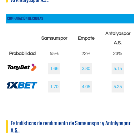
vs Antalyaspor A.S..
COMPARACIÓN DE CUOTAS
Antalyaspor
Samsunspor
Empate
A.S.
Probabilidad
55%
22%
23%
1.66
3.80
5.15
1.70
4.05
5.25
Estadísticas de rendimiento de Samsunspor y Antalyaspor
A.S..