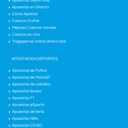
Apuestas Deportivas
Apuestas en Directo
Cómo Apostar
Casinos Online
Mejores Casinos móviles
Casinos en vivo
Tragaperras online dinero real
APOSTAR EN DEPORTES
Apuestas de Fútbol
Apuestas de MotoGP
Apuestas de caballos
Apuestas Boxeo
Apuestas F1
Apuestas eSports
Apuestas de tenis
Apuestas NBA
Apuestas CS:GO