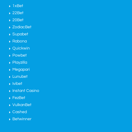
1xBet
22Bet
20Bet
ZodiacBet
Supabet
Rabona
Quickwin
Powbet
Playzilla
Megapari
Lunubet
Ivibet
Instant Casino
FezBet
VulkanBet
Cashed
Betwinner