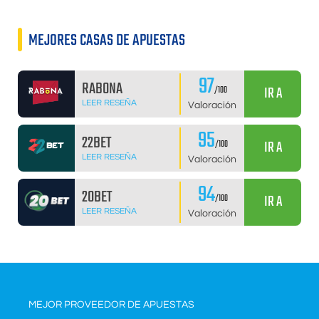
MEJORES CASAS DE APUESTAS
97
RABONA
IR A
/100
LEER RESEÑA
Valoración
95
22BET
IR A
/100
LEER RESEÑA
Valoración
94
20BET
IR A
/100
LEER RESEÑA
Valoración
MEJOR PROVEEDOR DE APUESTAS