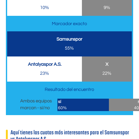
10%
9%
Marcador exacto
Samsunspor
55%
Antalyaspor A.S.
X
23%
22%
Resultado del encuentro
Ambos equipos
sí
marcan - sí/no
60%
4
Aquí tienes las cuotas más interesantes para el Samsunspor