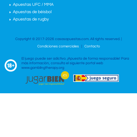
Apuestas UFC / MMA
Apuestas de béisbol
Apuestas de rugby
Copyright © 2017-2026 casasapuestas.com. All rights reserved. |
Condiciones comerciales
|
Contacto
El juego puede ser adictivo. ¡Apuesta de forma responsable! Para
más información, consulta el siguiente portal web
www.gamblingtherapy.org