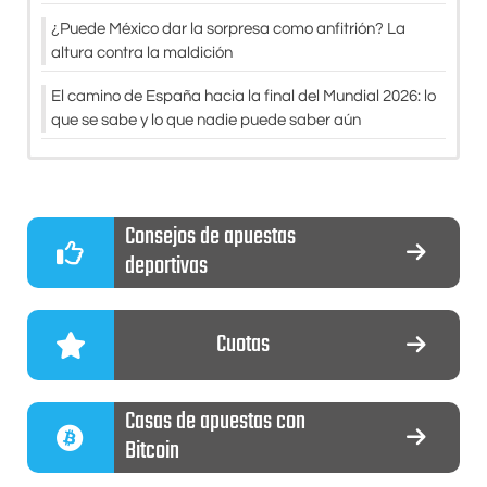
¿Puede México dar la sorpresa como anfitrión? La
altura contra la maldición
El camino de España hacia la final del Mundial 2026: lo
que se sabe y lo que nadie puede saber aún
Consejos de apuestas
deportivas
Cuotas
Casas de apuestas con
Bitcoin