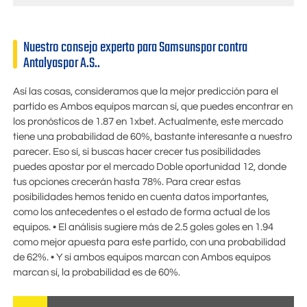
Nuestro consejo experto para Samsunspor contra
Antalyaspor A.S..
Así las cosas, consideramos que la mejor predicción para el
partido es Ambos equipos marcan sí, que puedes encontrar en
los pronósticos de
1.87
en
1xbet
. Actualmente, este mercado
tiene una probabilidad de 60%, bastante interesante a nuestro
parecer. Eso sí, si buscas hacer crecer tus posibilidades
puedes apostar por el mercado Doble oportunidad 12, donde
tus opciones crecerán hasta 78%. Para crear estas
posibilidades hemos tenido en cuenta datos importantes,
como los antecedentes o el estado de forma actual de los
equipos. • El análisis sugiere más de 2.5 goles goles en
1.94
como mejor apuesta para este partido, con una probabilidad
de 62%. • Y si ambos equipos marcan con Ambos equipos
marcan sí, la probabilidad es de 60%.