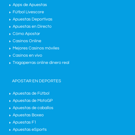
Apps de Apuestas
Fútbol Livescore
Apuestas Deportivas
Apuestas en Directo
Cómo Apostar
Casinos Online
Mejores Casinos móviles
Casinos en vivo
Tragaperras online dinero real
APOSTAR EN DEPORTES
Apuestas de Fútbol
Apuestas de MotoGP
Apuestas de caballos
Apuestas Boxeo
Apuestas F1
Apuestas eSports