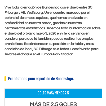
Vive toda la emoción de Bundesliga con el duelo entre SC
Friburgo y VfL Wolfsburg. Un encuentro marcado por el
potencial de ambos equipos, que hemos analizado en
profundidad en nuestra previa, gracias a nuestras
herramientas estadísticas. Tenemos toda la información sobre
el duelo del próximo
mayo 3, 2026
en y te la servimos en
bandeja, para que tú también puedas realizar tus propios
pronósticos. Basándonos en su posición en la tabla y en su
condición de local, SC Friburgo es a todas luces favorito para
llevarse el choque en el Europa-Park Stadion.
Pronósticos para el partido de Bundesliga.
GOLES MÁS/MENOS 2.5
MÁS DE 2.5 GOLES