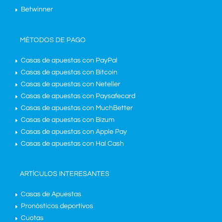
Betwinner
MÉTODOS DE PAGO
Casas de apuestas con PayPal
Casas de apuestas con Bitcoin
Casas de apuestas con Neteller
Casas de apuestas con Paysafecard
Casas de apuestas con MuchBetter
Casas de apuestas con Bizum
Casas de apuestas con Apple Pay
Casas de apuestas con Hal Cash
ARTÍCULOS INTERESANTES
Casas de Apuestas
Pronósticos deportivos
Cuotas