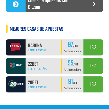
Casas de apuestas con
Bitcoin
MEJORES CASAS DE APUESTAS
97
RABONA
IR A
/100
LEER RESEÑA
Valoración
95
22BET
IR A
/100
LEER RESEÑA
Valoración
91
20BET
IR A
/100
LEER RESEÑA
Valoración