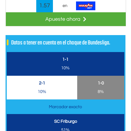
1.57
en
Apueste ahora
Datos a tener en cuenta en el choque de Bundesliga.
1-1
10%
2-1
1-0
10%
8%
Marcador exacto
SC Friburgo
51%