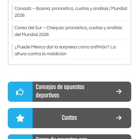
Canadá – Bosnia: pronóstico, cuotas y análisis | Mundial
2026
Corea del Sur – Chequia: pronóstico, cuotas y análisis
del Mundial 2026
¿Puede México dar la sorpresa como anfitrión? La
altura contra la maldición
Consejos de apuestas
deportivas
Cuotas