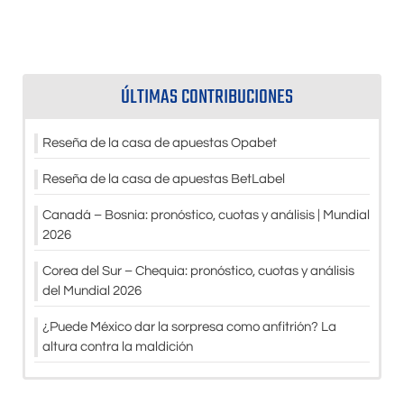
ÚLTIMAS CONTRIBUCIONES
Reseña de la casa de apuestas Opabet
Reseña de la casa de apuestas BetLabel
Canadá – Bosnia: pronóstico, cuotas y análisis | Mundial
2026
Corea del Sur – Chequia: pronóstico, cuotas y análisis
del Mundial 2026
¿Puede México dar la sorpresa como anfitrión? La
altura contra la maldición