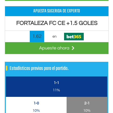
APUESTA SUGERIDA DE EXPERTO
FORTALEZA FC CE +1.5 GOLES
1.62
en
Apueste ahora
Estadísticas previas para el partido.
1-1
11%
1-0
2-1
10%
10%