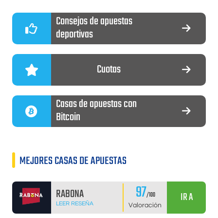
Consejos de apuestas
deportivas
Cuotas
Casas de apuestas con
Bitcoin
MEJORES CASAS DE APUESTAS
97
RABONA
IR A
/100
LEER RESEÑA
Valoración