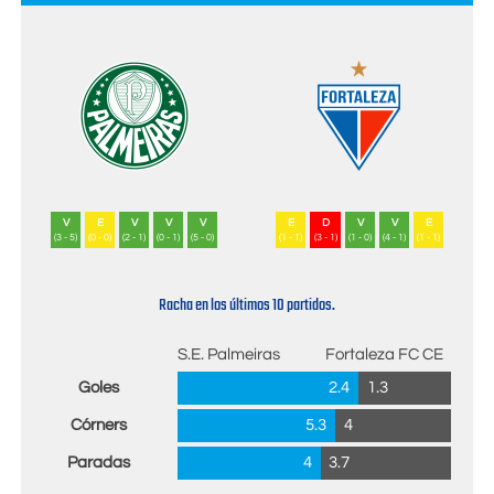
V
E
V
V
V
E
D
V
V
E
(3 - 5)
(0 - 0)
(2 - 1)
(0 - 1)
(5 - 0)
(1 - 1)
(3 - 1)
(1 - 0)
(4 - 1)
(1 - 1)
Racha en los últimos 10 partidos.
S.E. Palmeiras
Fortaleza FC CE
Goles
2.4
1.3
Córners
5.3
4
Paradas
4
3.7