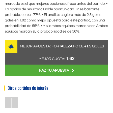
mercado es el que mejores opciones ofrece antes del partido. •
La opción de resultado Doble oportunidad 12 es bastante
probable, con un 77%. • El análisis sugiere más de 2.5 goles
goles en
1.92
como mejor apuesta para este partido, con una
probabilidad de 55%. • Y si ambos equipos marcan con Ambos
equipos marcan sí, la probabilidad es de 56%.
MEJOR APUESTA:
FORTALEZA FC CE +1.5 GOLES
1.62
MEJOR CUOTA:
HAZ TU APUESTA
Otros partidos de interés