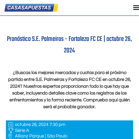
Pronóstico S.E. Palmeiras - Fortaleza FC CE |
octubre 26,
2024
¿Buscas los mejores mercados y cuotas para el próximo
partido entre S.E. Palmeiras y Fortaleza FC CE en
octubre 26,
2024
? Nuestros expertos proporcionan todo lo que hay que
saber, incluyendo detalles clave como los registros de los
enfrentamientos y la forma reciente. Comprueba aquí quién
será el probable ganador.
octubre 26, 2024 7:30 pm
Série A
Allianz Parque | São Paulo