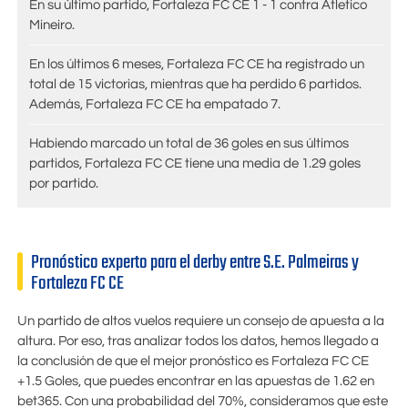
En su último partido, Fortaleza FC CE 1 - 1 contra Atletico
Mineiro.
En los últimos 6 meses, Fortaleza FC CE ha registrado un
total de 15 victorias, mientras que ha perdido 6 partidos.
Además, Fortaleza FC CE ha empatado 7.
Habiendo marcado un total de 36 goles en sus últimos
partidos, Fortaleza FC CE tiene una media de 1.29 goles
por partido.
Pronóstico experto para el derby entre S.E. Palmeiras y
Fortaleza FC CE
Un partido de altos vuelos requiere un consejo de apuesta a la
altura. Por eso, tras analizar todos los datos, hemos llegado a
la conclusión de que el mejor pronóstico es Fortaleza FC CE
+1.5 Goles, que puedes encontrar en las apuestas de
1.62
en
bet365
. Con una probabilidad del 70%, consideramos que este