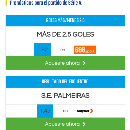
Pronósticos para el partido de Série A.
GOLES MÁS/MENOS 2.5
MÁS DE 2.5 GOLES
1.92
en
Apueste ahora
RESULTADO DEL ENCUENTRO
S.E. PALMEIRAS
1.47
en
Apueste ahora