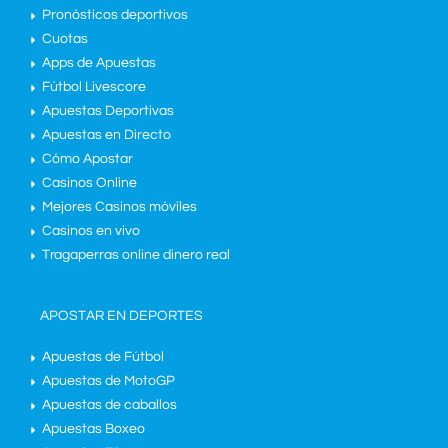
Pronósticos deportivos
Cuotas
Apps de Apuestas
Fútbol Livescore
Apuestas Deportivas
Apuestas en Directo
Cómo Apostar
Casinos Online
Mejores Casinos móviles
Casinos en vivo
Tragaperras online dinero real
APOSTAR EN DEPORTES
Apuestas de Fútbol
Apuestas de MotoGP
Apuestas de caballos
Apuestas Boxeo