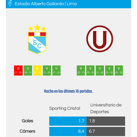
Estadio Alberto Gallardo | Lima
D
V
E
V
V
V
V
V
V
V
(1 - 0)
(4 - 1)
(1 - 1)
(1 - 0)
(1 - 2)
(2 - 1)
(0 - 2)
(1 - 0)
(3 - 0)
(0 - 3)
Racha en los últimos 10 partidos.
Universitario de
Sporting Cristal
Deportes
Goles
1.7
1.8
Córners
6.4
6.7