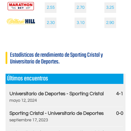
2.55
2.70
3.25
2.30
3.10
2.90
Estadísticas de rendimiento de Sporting Cristal y
Universitario de Deportes.
Últimos encuentros
Universitario de Deportes - Sporting Cristal
4-1
mayo 12, 2024
Sporting Cristal - Universitario de Deportes
0-0
septiembre 17, 2023