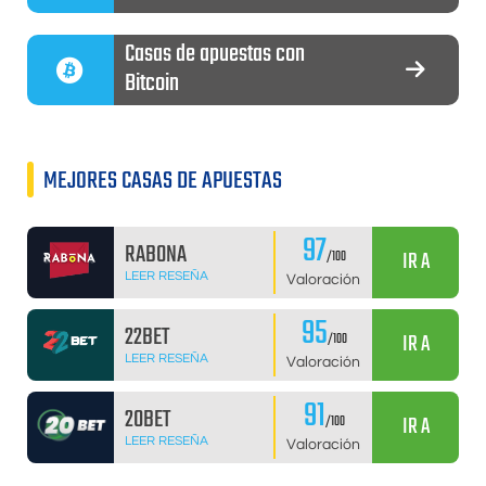
Casas de apuestas con
Bitcoin
MEJORES CASAS DE APUESTAS
97
RABONA
IR A
/100
LEER RESEÑA
Valoración
95
22BET
IR A
/100
LEER RESEÑA
Valoración
91
20BET
IR A
/100
LEER RESEÑA
Valoración