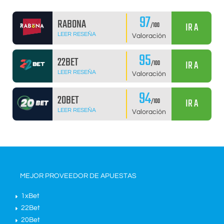
97
RABONA
IR A
/100
LEER RESEÑA
Valoración
95
22BET
IR A
/100
LEER RESEÑA
Valoración
94
20BET
IR A
/100
LEER RESEÑA
Valoración
MEJOR PROVEEDOR DE APUESTAS
1xBet
22Bet
20Bet