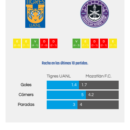
E
E
V
D
D
V
E
D
D
E
(0 - 0)
(1 - 1)
(4 - 1)
(1 - 0)
(2 - 1)
(4 - 3)
(1 - 1)
(3 - 1)
(2 - 1)
(1 - 1)
Racha en los últimos 10 partidos.
Tigres UANL
Mazatlán F.C.
Goles
1.4
1.7
Córners
5
4.2
Paradas
3
4