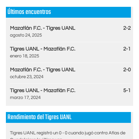
Últimos encuentros
Mazatlán F.C. - Tigres UANL
2-2
agosto 24, 2025
Tigres UANL - Mazatlán F.C.
2-1
enero 18, 2025
Mazatlán F.C. - Tigres UANL
2-0
octubre 23, 2024
Tigres UANL - Mazatlán F.C.
5-1
marzo 17, 2024
Rendimiento del Tigres UANL
Tigres UANL registró un 0 - 0 cuando jugó contra Atlas de