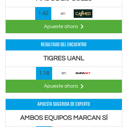
1.40
en
Apueste ahora
RESULTADO DEL ENCUENTRO
TIGRES UANL
1.18
en
Apueste ahora
APUESTA SUGERIDA DE EXPERTO
AMBOS EQUIPOS MARCAN SÍ