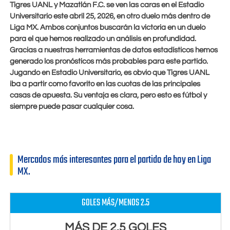
Tigres UANL y Mazatlán F.C. se ven las caras en el Estadio
Universitario este
abril 25, 2026
, en otro duelo más dentro de
Liga MX. Ambos conjuntos buscarán la victoria en un duelo
para el que hemos realizado un análisis en profundidad.
Gracias a nuestras herramientas de datos estadísticos hemos
generado los pronósticos más probables para este partido.
Jugando en Estadio Universitario, es obvio que Tigres UANL
iba a partir como favorito en las cuotas de las principales
casas de apuesta. Su ventaja es clara, pero esto es fútbol y
siempre puede pasar cualquier cosa.
Mercados más interesantes para el partido de hoy en Liga
MX.
GOLES MÁS/MENOS 2.5
MÁS DE 2.5 GOLES