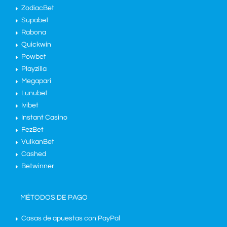
ZodiacBet
Supabet
Rabona
Quickwin
Powbet
Playzilla
Megapari
Lunubet
Ivibet
Instant Casino
FezBet
VulkanBet
Cashed
Betwinner
MÉTODOS DE PAGO
Casas de apuestas con PayPal