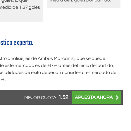
 goles, lo que
edia de 1.67 goles
stico experto.
tro análisis, es de Ambos Marcan sí, que se puede
de este mercado es del 67% antes del inicio del partido,
sibilidades de éxito deberían considerar el mercado de
8%.
1.52
APUESTA AHORA
MEJOR CUOTA: