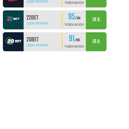
LEER RESEÑA
Valoración
95
22BET
IR A
/100
LEER RESEÑA
Valoración
91
20BET
IR A
/100
LEER RESEÑA
Valoración