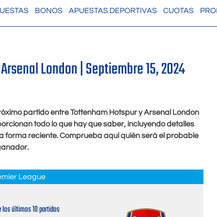
PUESTAS
BONOS
APUESTAS DEPORTIVAS
CUOTAS
PRO
 Arsenal London |
Septiembre 15, 2024
róximo partido entre Tottenham Hotspur y Arsenal London
orcionan todo lo que hay que saber, incluyendo detalles
 la forma reciente. Comprueba aquí quién será el probable
ganador.
emier League
 los últimos 10 partidos