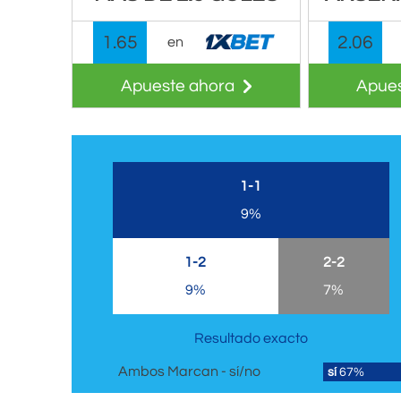
1.65
2.06
en
Apueste ahora
Apues
1-1
9%
1-2
2-2
9%
7%
Resultado exacto
Ambos Marcan - sí/no
sí
67%